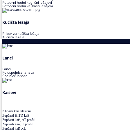
Potporni hodni kuglični ležajevi
Potporni hodni valjkasti ležajevi
Kućišta ležaja
Pribor za kućišta ležaja
Kućišta ležaja
Proizvodi za prenos snage
Lanci
Lanci
Poluspojnice lanaca
Spojnice lanaca
Kaiševi
Klinasti kaiš klasični
Zupčasti HITD kaiš
Zupčasti kaiš, AT profil
Zupčasti kaiš, T profil
Zupčasti kaiš XL