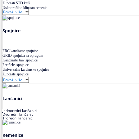
Zupčasti STD kaiš
Uskoprofilno klinasto remenje
Prikaži više
Uskoprofilno klinasto remenje spojeno
Uskoprofilno klinasto remenje XP extra power
Višekanalno remenje PJ,PK
Spojnice
FRC kandžaste spojnice
GRID spojnica sa oprugom
Kandžaste Jaw spojnice
Perifleks spojnice
Univerzalne kardanske spojnice
Zupčaste spojnice
Prikaži više
Lančanici
Jednoredni lančanici
Dvoredni lančanici
Troredni lančanici
Remenice