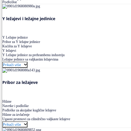
Podloške
Y ležajevi i ležajne jedinice
Y Ležajne jedinice
Pribor za Y ležajne jedinice
Kućišta za Y ležajeve
Y ležajevi
Y Ležajne jedinice za prehrambenu industriju
Ležajne jedinice sa valjkastim ležajevima
Prikaži više
Pribor za ležajeve
Hilzne
Navrtke i podloške
Podloške za aksijalne kuglične ležajeve
Hilzne za izvlačenje
Ugaoni prstenovi za cilindrično valjkaste ležajeve
Prikaži više