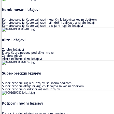
Kombinovani ležajevi
Kombinovano igličasto valjkasti - kuglični ležajevi sa kosim dodirom
Kombinovano igličasto valjkasti - cilindrični valjkasti aksijalni ležaji
Kombinovano igličasto valjkasti - aksijalni kuglični ležajevi
Klizni ležajevi
Zglobni ležajevi
Klizne čaure,potisne podloške i trake
Zglobne glave
Aksijalni sferni klizni ležajevi
Super-precizni ležajevi
Super-precizni kuglični ležajevi sa kosim dodirom
Super-precizni aksijalni kuglični ležajevi sa kosim dodirom
Super-precizni cilindrični valjkasti ležajevi
Potporni hodni ležajevi
Potporni hodni ležajevi sa navojnom osovinom