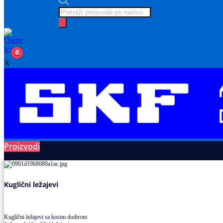
Products
search
0
X
Proizvodi
Ležajevi
Kuglični ležajevi
Kuglični ležajevi sa kosim dodirom