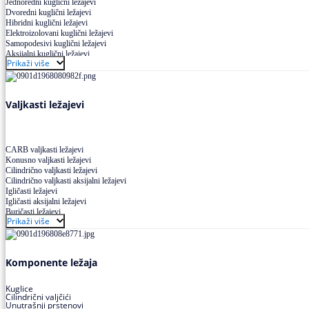
Jednoredni kuglični ležajevi
Dvoredni kuglični ležajevi
Hibridni kuglični ležajevi
Elektroizolovani kuglični ležajevi
Samopodesivi kuglični ležajevi
Aksijalni kuglični ležajevi
Prikaži više
Kuglični ležajevi od nerđajućeg čelika
Valjkasti ležajevi
CARB valjkasti ležajevi
Konusno valjkasti ležajevi
Cilindrično valjkasti ležajevi
Cilindrično valjkasti aksijalni ležajevi
Igličasti ležajevi
Igličasti aksijalni ležajevi
Buričasti ležajevi
Prikaži više
Buričasti zaptiveni ležajevi
Buričasti aksijalni ležajevi
Komponente ležaja
Kuglice
Cilindrični valjčići
Unutrašnji prstenovi