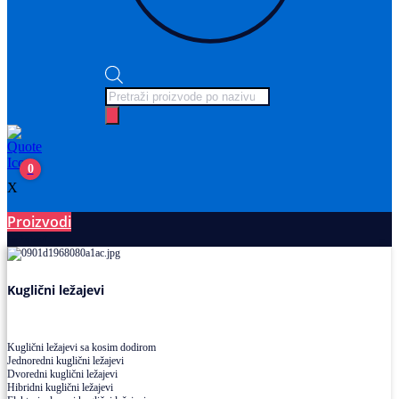
Products
search
0
X
Proizvodi
Ležajevi
Kuglični ležajevi
Kuglični ležajevi sa kosim dodirom
Jednoredni kuglični ležajevi
Dvoredni kuglični ležajevi
Hibridni kuglični ležajevi