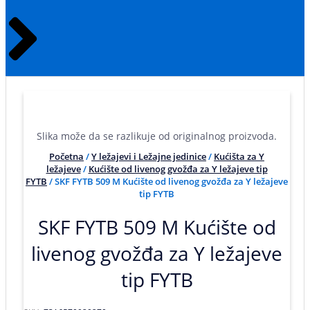
Slika može da se razlikuje od originalnog proizvoda.
Početna
/
Y ležajevi i Ležajne jedinice
/
Kućišta za Y
ležajeve
/
Kućište od livenog gvožđa za Y ležajeve tip
FYTB
/ SKF FYTB 509 M Kućište od livenog gvožđa za Y ležajeve
tip FYTB
SKF FYTB 509 M Kućište od
livenog gvožđa za Y ležajeve
tip FYTB