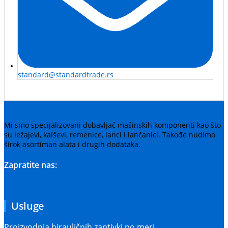
standard@standardtrade.rs
Mi smo specijalizovani dobavljač mašinskih komponenti kao što
su ležajevi, kaiševi, remenice, lanci i lančanici. Takođe nudimo
širok asortiman alata i drugih dodataka.
Zapratite nas:
Usluge
Proizvodnja hirauličnih zaptivki po meri