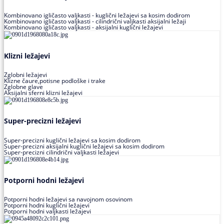
Kombinovano igličasto valjkasti - kuglični ležajevi sa kosim dodirom
Kombinovano igličasto valjkasti - cilindrični valjkasti aksijalni ležaji
Kombinovano igličasto valjkasti - aksijalni kuglični ležajevi
Klizni ležajevi
Zglobni ležajevi
Klizne čaure,potisne podloške i trake
Zglobne glave
Aksijalni sferni klizni ležajevi
Super-precizni ležajevi
Super-precizni kuglični ležajevi sa kosim dodirom
Super-precizni aksijalni kuglični ležajevi sa kosim dodirom
Super-precizni cilindrični valjkasti ležajevi
Potporni hodni ležajevi
Potporni hodni ležajevi sa navojnom osovinom
Potporni hodni kuglični ležajevi
Potporni hodni valjkasti ležajevi