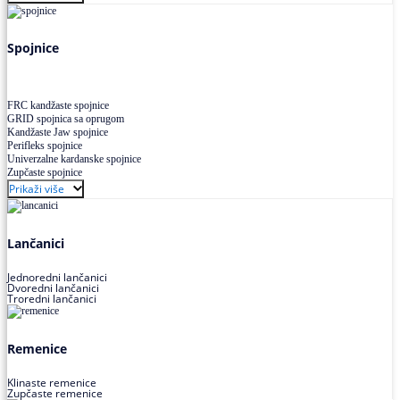
Uskoprofilno klinasto remenje XP extra power
Višekanalno remenje PJ,PK
Spojnice
FRC kandžaste spojnice
GRID spojnica sa oprugom
Kandžaste Jaw spojnice
Perifleks spojnice
Univerzalne kardanske spojnice
Zupčaste spojnice
Prikaži više
Lančanici
Jednoredni lančanici
Dvoredni lančanici
Troredni lančanici
Remenice
Klinaste remenice
Zupčaste remenice