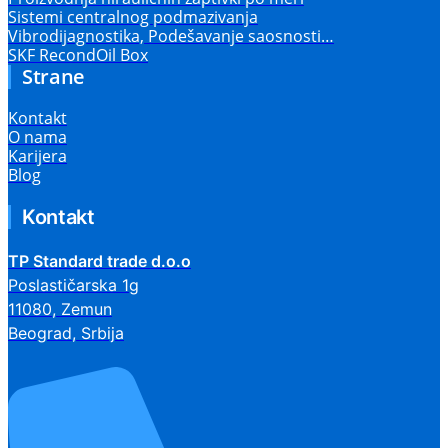
Sistemi centralnog podmazivanja
Vibrodijagnostika, Podešavanje saosnosti…
SKF RecondOil Box
Strane
Kontakt
O nama
Karijera
Blog
Kontakt
TP Standard trade d.o.o
Poslastičarska 1g
11080, Zemun
Beograd, Srbija