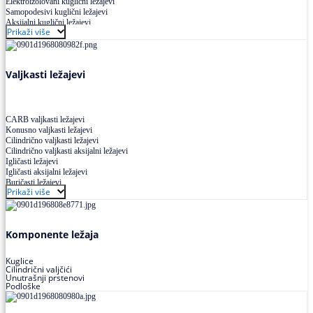
Elektroizolovani kuglični ležajevi
Samopodesivi kuglični ležajevi
Aksijalni kuglični ležajevi
Prikaži više
Kuglični ležajevi od nerđajućeg čelika
Valjkasti ležajevi
CARB valjkasti ležajevi
Konusno valjkasti ležajevi
Cilindrično valjkasti ležajevi
Cilindrično valjkasti aksijalni ležajevi
Igličasti ležajevi
Igličasti aksijalni ležajevi
Buričasti ležajevi
Prikaži više
Buričasti zaptiveni ležajevi
Buričasti aksijalni ležajevi
Komponente ležaja
Kuglice
Cilindrični valjčići
Unutrašnji prstenovi
Podloške