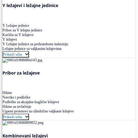
Y ležajevi i ležajne jedinice
Y Ležajne jedinice
Pribor za Y ležajne jedinice
Kućišta za Y ležajeve
Y ležajevi
Y Ležajne jedinice za prehrambenu industriju
Ležajne jedinice sa valjkastim ležajevima
Prikaži više
Pribor za ležajeve
Hilzne
Navrtke i podloške
Podloške za aksijalne kuglične ležajeve
Hilzne za izvlačenje
Ugaoni prstenovi za cilindrično valjkaste ležajeve
Prikaži više
Kombinovani ležajevi