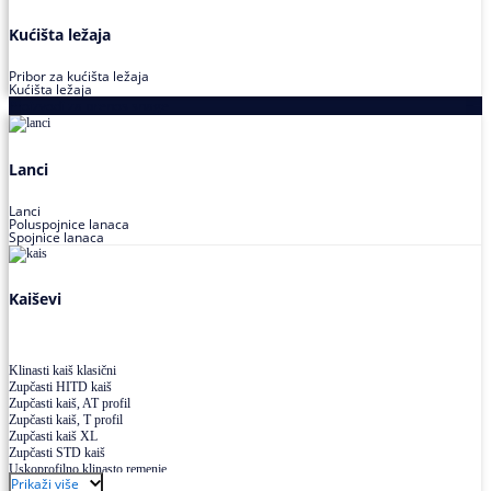
Kućišta ležaja
Pribor za kućišta ležaja
Kućišta ležaja
Proizvodi za prenos snage
Lanci
Lanci
Poluspojnice lanaca
Spojnice lanaca
Kaiševi
Klinasti kaiš klasični
Zupčasti HITD kaiš
Zupčasti kaiš, AT profil
Zupčasti kaiš, T profil
Zupčasti kaiš XL
Zupčasti STD kaiš
Uskoprofilno klinasto remenje
Prikaži više
Uskoprofilno klinasto remenje spojeno