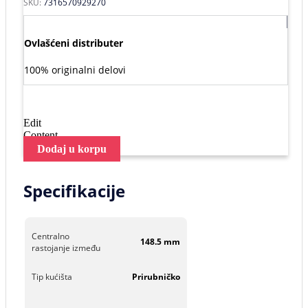
SKU:
7316570929270
Ovlašćeni distributer
100% originalni delovi
Edit
Content
Dodaj u korpu
Specifikacije
Centralno
148.5 mm
rastojanje između
Tip kućišta
Prirubničko