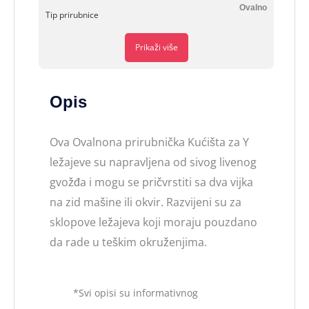
Ovalno
Tip prirubnice
Prikaži više
Opis
Ova Ovalnona prirubnička Kućišta za Y
ležajeve su napravljena od sivog livenog
gvožđa i mogu se pričvrstiti sa dva vijka
na zid mašine ili okvir. Razvijeni su za
sklopove ležajeva koji moraju pouzdano
da rade u teškim okruženjima.
*Svi opisi su informativnog