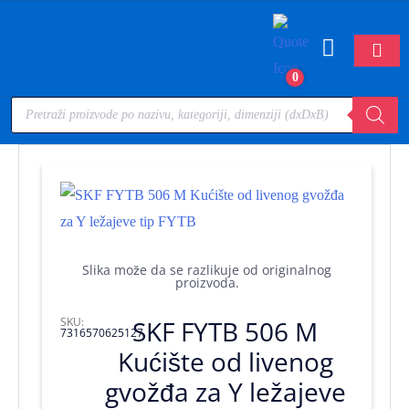
0
Slika može da se razlikuje od originalnog
proizvoda.
SKU:
SKF FYTB 506 M
7316570625127
Kućište od livenog
gvožđa za Y ležajeve