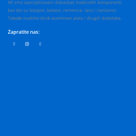
Mi smo specijalizovani dobavljač mašinskih komponenti
kao što su ležajevi, kaiševi, remenice, lanci i lančanici.
Takođe nudimo širok asortiman alata i drugih dodataka.
Zapratite nas: