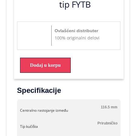
tip FYTB
Ovlašćeni distributer
100% originalni delovi
Dodaj u korpu
Specifikacije
116.5 mm
Centralno rastojanje između
Prirubničko
Tip kućišta