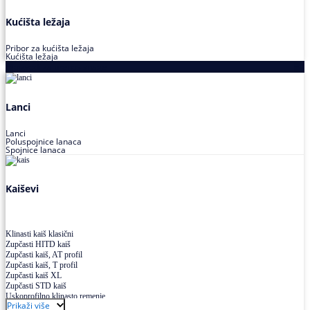
Kućišta ležaja
Pribor za kućišta ležaja
Kućišta ležaja
Proizvodi za prenos snage
Lanci
Lanci
Poluspojnice lanaca
Spojnice lanaca
Kaiševi
Klinasti kaiš klasični
Zupčasti HITD kaiš
Zupčasti kaiš, AT profil
Zupčasti kaiš, T profil
Zupčasti kaiš XL
Zupčasti STD kaiš
Uskoprofilno klinasto remenje
Prikaži više
Uskoprofilno klinasto remenje spojeno