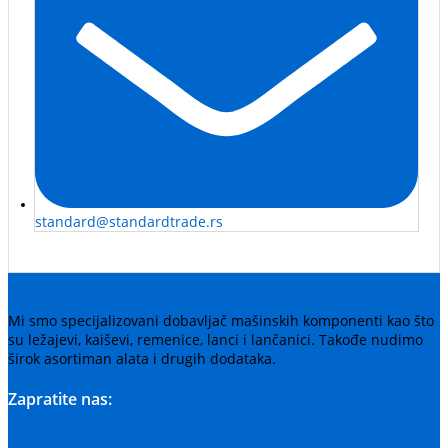
standard@standardtrade.rs
Mi smo specijalizovani dobavljač mašinskih komponenti kao što
su ležajevi, kaiševi, remenice, lanci i lančanici. Takođe nudimo
širok asortiman alata i drugih dodataka.
Zapratite nas: