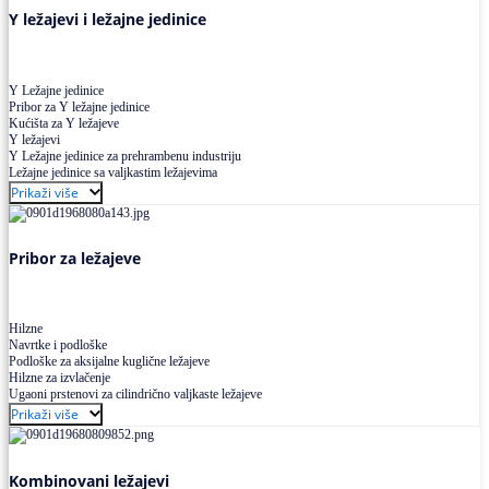
Y ležajevi i ležajne jedinice
Y Ležajne jedinice
Pribor za Y ležajne jedinice
Kućišta za Y ležajeve
Y ležajevi
Y Ležajne jedinice za prehrambenu industriju
Ležajne jedinice sa valjkastim ležajevima
Prikaži više
Pribor za ležajeve
Hilzne
Navrtke i podloške
Podloške za aksijalne kuglične ležajeve
Hilzne za izvlačenje
Ugaoni prstenovi za cilindrično valjkaste ležajeve
Prikaži više
Kombinovani ležajevi