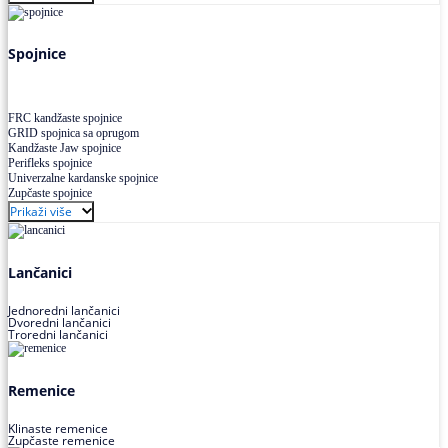
Uskoprofilno klinasto remenje XP extra power
Višekanalno remenje PJ,PK
Spojnice
FRC kandžaste spojnice
GRID spojnica sa oprugom
Kandžaste Jaw spojnice
Perifleks spojnice
Univerzalne kardanske spojnice
Zupčaste spojnice
Prikaži više
Lančanici
Jednoredni lančanici
Dvoredni lančanici
Troredni lančanici
Remenice
Klinaste remenice
Zupčaste remenice