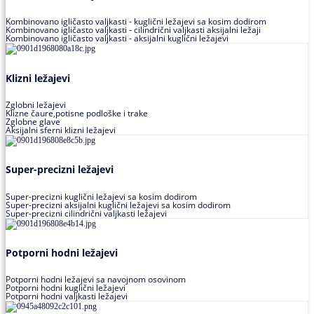
Kombinovano igličasto valjkasti - kuglični ležajevi sa kosim dodirom
Kombinovano igličasto valjkasti - cilindrični valjkasti aksijalni ležaji
Kombinovano igličasto valjkasti - aksijalni kuglični ležajevi
Klizni ležajevi
Zglobni ležajevi
Klizne čaure,potisne podloške i trake
Zglobne glave
Aksijalni sferni klizni ležajevi
Super-precizni ležajevi
Super-precizni kuglični ležajevi sa kosim dodirom
Super-precizni aksijalni kuglični ležajevi sa kosim dodirom
Super-precizni cilindrični valjkasti ležajevi
Potporni hodni ležajevi
Potporni hodni ležajevi sa navojnom osovinom
Potporni hodni kuglični ležajevi
Potporni hodni valjkasti ležajevi