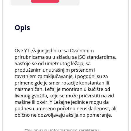
Opis
Ove Y Ležajne jedinice sa Ovalnonim
prirubnicama su u skladu sa ISO standardima.
Sastoje se od umetnutog ležaja, sa
produženim unutrašnjim prstenom i
zavrtnjem za zaključavanje, i pogodni su za
primene gde je smer rotacije konstantan ili
naizmeničan. Ležaj je montiran u kućište od
livenog gvožđa, koje se može pričvrstiti na zid
mašine ili okvir. Y Ležajne jedinice mogu da
podnesu umereno početno neusklađenost, ali
obično ne dozvoljavaju aksijalno pomeranje.
*Svi opisi su informativnog karaktera i