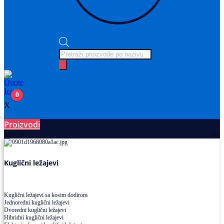
Products
search
0
X
Proizvodi
Ležajevi
Kuglični ležajevi
Kuglični ležajevi sa kosim dodirom
Jednoredni kuglični ležajevi
Dvoredni kuglični ležajevi
Hibridni kuglični ležajevi