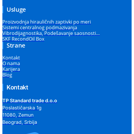
Usluge
Proizvodnja hirauličnih zaptivki po meri
Sistemi centralnog podmazivanja
Vibrodijagnostika, Podešavanje saosnosti…
SKF RecondOil Box
Strane
Kontakt
O nama
Karijera
Blog
Kontakt
TP Standard trade d.o.o
Poslastičarska 1g
11080, Zemun
Beograd, Srbija