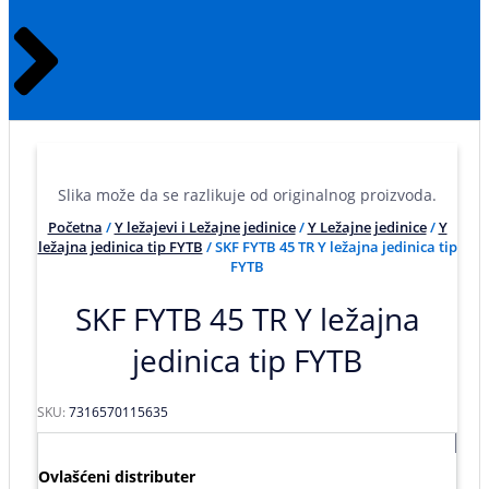
Slika može da se razlikuje od originalnog proizvoda.
Početna
/
Y ležajevi i Ležajne jedinice
/
Y Ležajne jedinice
/
Y
ležajna jedinica tip FYTB
/ SKF FYTB 45 TR Y ležajna jedinica tip
FYTB
SKF FYTB 45 TR Y ležajna
jedinica tip FYTB
SKU:
7316570115635
Ovlašćeni distributer