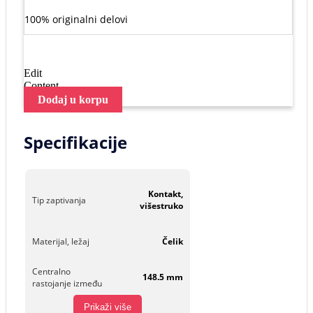
100% originalni delovi
Edit
Content
Dodaj u korpu
Specifikacije
Kontakt,
Tip zaptivanja
višestruko
Materijal, ležaj
Čelik
Centralno
148.5 mm
rastojanje između
Prikaži više