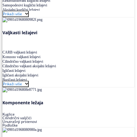
Elektroizolovani kuglični ležajevi
Samopodesivi kuglični ležajevi
Aksijalni kuglični ležajevi
Prikaži više
Kuglični ležajevi od nerđajućeg čelika
Valjkasti ležajevi
CARB valjkasti ležajevi
Konusno valjkasti ležajevi
Cilindrično valjkasti ležajevi
Cilindrično valjkasti aksijalni ležajevi
Igličasti ležajevi
Igličasti aksijalni ležajevi
Buričasti ležajevi
Prikaži više
Buričasti zaptiveni ležajevi
Buričasti aksijalni ležajevi
Komponente ležaja
Kuglice
Cilindrični valjčići
Unutrašnji prstenovi
Podloške