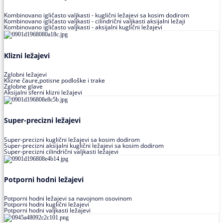
Kombinovano igličasto valjkasti - kuglični ležajevi sa kosim dodirom
Kombinovano igličasto valjkasti - cilindrični valjkasti aksijalni ležaji
Kombinovano igličasto valjkasti - aksijalni kuglični ležajevi
Klizni ležajevi
Zglobni ležajevi
Klizne čaure,potisne podloške i trake
Zglobne glave
Aksijalni sferni klizni ležajevi
Super-precizni ležajevi
Super-precizni kuglični ležajevi sa kosim dodirom
Super-precizni aksijalni kuglični ležajevi sa kosim dodirom
Super-precizni cilindrični valjkasti ležajevi
Potporni hodni ležajevi
Potporni hodni ležajevi sa navojnom osovinom
Potporni hodni kuglični ležajevi
Potporni hodni valjkasti ležajevi