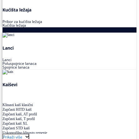
Kućišta ležaja
Pribor za kućišta ležaja
Kućišta ležaja
Proizvodi za prenos snage
Lanci
Lanci
Poluspojnice lanaca
Spojnice lanaca
Kaiševi
Klinasti kaiš klasični
Zupčasti HITD kaiš
Zupčasti kaiš, AT profil
Zupčasti kaiš, T profil
Zupčasti kaiš XL
Zupčasti STD kaiš
Uskoprofilno klinasto remenje
Prikaži više
Uskoprofilno klinasto remenje spojeno