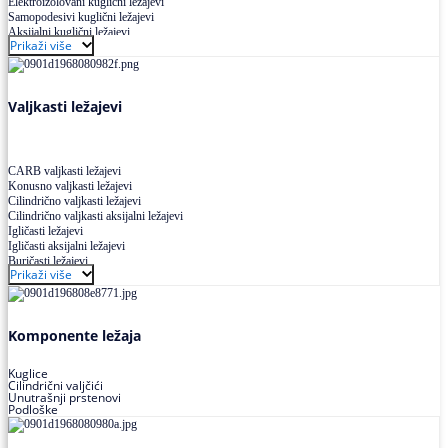
Elektroizolovani kuglični ležajevi
Samopodesivi kuglični ležajevi
Aksijalni kuglični ležajevi
Prikaži više
Kuglični ležajevi od nerđajućeg čelika
Valjkasti ležajevi
CARB valjkasti ležajevi
Konusno valjkasti ležajevi
Cilindrično valjkasti ležajevi
Cilindrično valjkasti aksijalni ležajevi
Igličasti ležajevi
Igličasti aksijalni ležajevi
Buričasti ležajevi
Prikaži više
Buričasti zaptiveni ležajevi
Buričasti aksijalni ležajevi
Komponente ležaja
Kuglice
Cilindrični valjčići
Unutrašnji prstenovi
Podloške