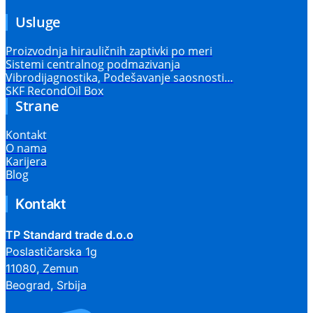
Usluge
Proizvodnja hirauličnih zaptivki po meri
Sistemi centralnog podmazivanja
Vibrodijagnostika, Podešavanje saosnosti…
SKF RecondOil Box
Strane
Kontakt
O nama
Karijera
Blog
Kontakt
TP Standard trade d.o.o
Poslastičarska 1g
11080, Zemun
Beograd, Srbija