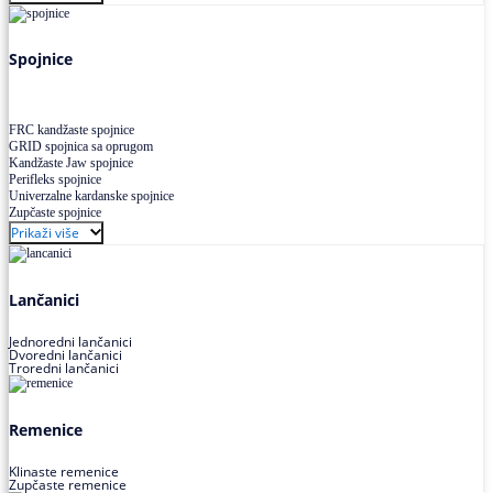
Uskoprofilno klinasto remenje XP extra power
Višekanalno remenje PJ,PK
Spojnice
FRC kandžaste spojnice
GRID spojnica sa oprugom
Kandžaste Jaw spojnice
Perifleks spojnice
Univerzalne kardanske spojnice
Zupčaste spojnice
Prikaži više
Lančanici
Jednoredni lančanici
Dvoredni lančanici
Troredni lančanici
Remenice
Klinaste remenice
Zupčaste remenice