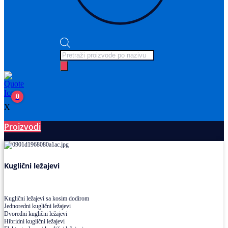
Products
search
0
X
Proizvodi
Ležajevi
Kuglični ležajevi
Kuglični ležajevi sa kosim dodirom
Jednoredni kuglični ležajevi
Dvoredni kuglični ležajevi
Hibridni kuglični ležajevi