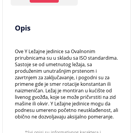
Opis
Ove Y Ležajne jedinice sa Ovalnonim
prirubnicama su u skladu sa ISO standardima.
Sastoje se od umetnutog ležaja, sa
produženim unutrašnjim prstenom i
zavrtnjem za zaključavanje, i pogodni su za
primene gde je smer rotacije konstantan ili
naizmeničan. Ležaj je montiran u kućište od
livenog gvožđa, koje se može pričvrstiti na zid
mašine ili okvir. Y Ležajne jedinice mogu da
podnesu umereno početno neusklađenost, ali
obično ne dozvoljavaju aksijalno pomeranje.
*Svi opisi su informativnog karaktera i