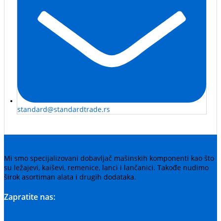
standard@standardtrade.rs
Mi smo specijalizovani dobavljač mašinskih komponenti kao što
su ležajevi, kaiševi, remenice, lanci i lančanici. Takođe nudimo
širok asortiman alata i drugih dodataka.
Zapratite nas: