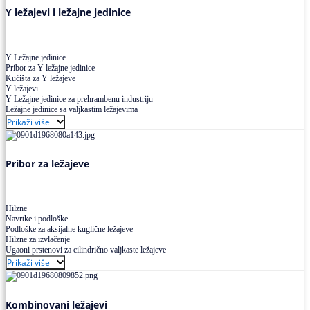
Y ležajevi i ležajne jedinice
Y Ležajne jedinice
Pribor za Y ležajne jedinice
Kućišta za Y ležajeve
Y ležajevi
Y Ležajne jedinice za prehrambenu industriju
Ležajne jedinice sa valjkastim ležajevima
Prikaži više
Pribor za ležajeve
Hilzne
Navrtke i podloške
Podloške za aksijalne kuglične ležajeve
Hilzne za izvlačenje
Ugaoni prstenovi za cilindrično valjkaste ležajeve
Prikaži više
Kombinovani ležajevi