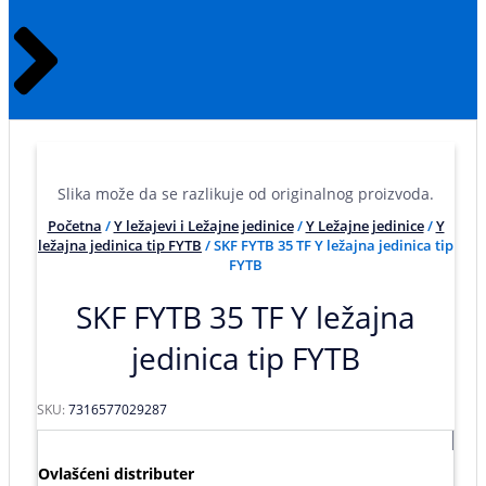
Slika može da se razlikuje od originalnog proizvoda.
Početna
/
Y ležajevi i Ležajne jedinice
/
Y Ležajne jedinice
/
Y
ležajna jedinica tip FYTB
/ SKF FYTB 35 TF Y ležajna jedinica tip
FYTB
SKF FYTB 35 TF Y ležajna
jedinica tip FYTB
SKU:
7316577029287
Ovlašćeni distributer