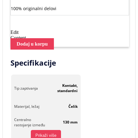
100% originalni delovi
Edit
Content
Dodaj u korpu
Specifikacije
Kontakt,
Tip zaptivanja
standardni
Materijal, ležaj
Čelik
Centralno
130 mm
rastojanje između
Prikaži više