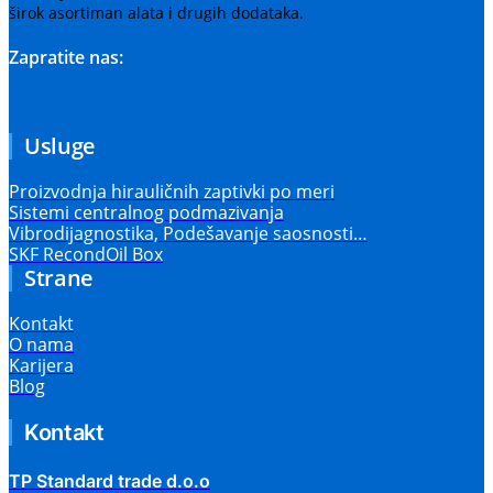
širok asortiman alata i drugih dodataka.
Zapratite nas:
Usluge
Proizvodnja hirauličnih zaptivki po meri
Sistemi centralnog podmazivanja
Vibrodijagnostika, Podešavanje saosnosti…
SKF RecondOil Box
Strane
Kontakt
O nama
Karijera
Blog
Kontakt
TP Standard trade d.o.o