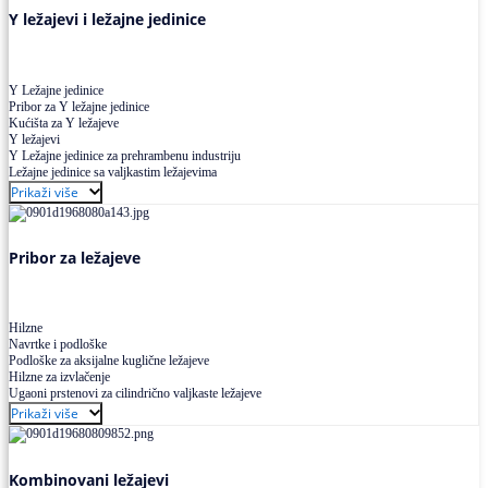
Y ležajevi i ležajne jedinice
Y Ležajne jedinice
Pribor za Y ležajne jedinice
Kućišta za Y ležajeve
Y ležajevi
Y Ležajne jedinice za prehrambenu industriju
Ležajne jedinice sa valjkastim ležajevima
Prikaži više
Pribor za ležajeve
Hilzne
Navrtke i podloške
Podloške za aksijalne kuglične ležajeve
Hilzne za izvlačenje
Ugaoni prstenovi za cilindrično valjkaste ležajeve
Prikaži više
Kombinovani ležajevi