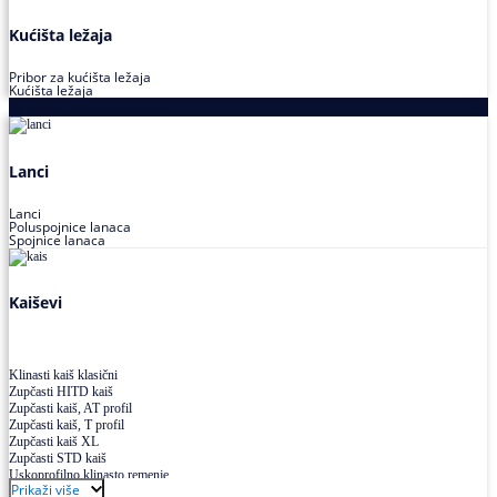
Kućišta ležaja
Pribor za kućišta ležaja
Kućišta ležaja
Proizvodi za prenos snage
Lanci
Lanci
Poluspojnice lanaca
Spojnice lanaca
Kaiševi
Klinasti kaiš klasični
Zupčasti HITD kaiš
Zupčasti kaiš, AT profil
Zupčasti kaiš, T profil
Zupčasti kaiš XL
Zupčasti STD kaiš
Uskoprofilno klinasto remenje
Prikaži više
Uskoprofilno klinasto remenje spojeno