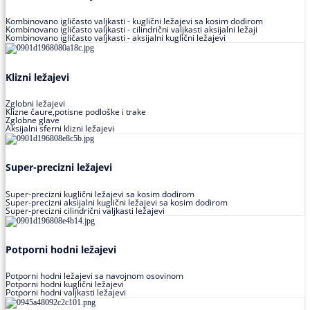
Kombinovano igličasto valjkasti - kuglični ležajevi sa kosim dodirom
Kombinovano igličasto valjkasti - cilindrični valjkasti aksijalni ležaji
Kombinovano igličasto valjkasti - aksijalni kuglični ležajevi
Klizni ležajevi
Zglobni ležajevi
Klizne čaure,potisne podloške i trake
Zglobne glave
Aksijalni sferni klizni ležajevi
Super-precizni ležajevi
Super-precizni kuglični ležajevi sa kosim dodirom
Super-precizni aksijalni kuglični ležajevi sa kosim dodirom
Super-precizni cilindrični valjkasti ležajevi
Potporni hodni ležajevi
Potporni hodni ležajevi sa navojnom osovinom
Potporni hodni kuglični ležajevi
Potporni hodni valjkasti ležajevi