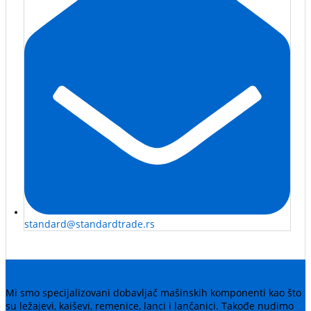
standard@standardtrade.rs
Mi smo specijalizovani dobavljač mašinskih komponenti kao što
su ležajevi, kaiševi, remenice, lanci i lančanici. Takođe nudimo