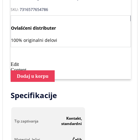
SKU:
7316577654786
Ovlašćeni distributer
100% originalni delovi
Edit
Content
Dodaj u korpu
Specifikacije
Kontakt,
Tip zaptivanja
standardni
Materijal, ležaj
Čelik