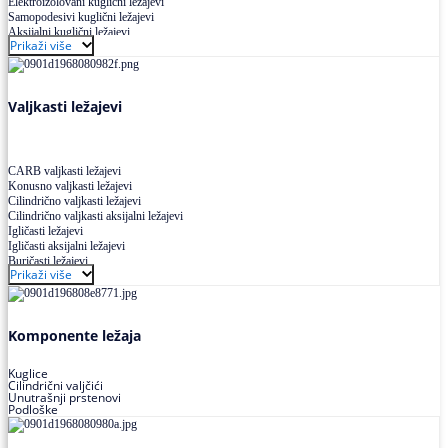
Elektroizolovani kuglični ležajevi
Samopodesivi kuglični ležajevi
Aksijalni kuglični ležajevi
Prikaži više
Kuglični ležajevi od nerđajućeg čelika
Valjkasti ležajevi
CARB valjkasti ležajevi
Konusno valjkasti ležajevi
Cilindrično valjkasti ležajevi
Cilindrično valjkasti aksijalni ležajevi
Igličasti ležajevi
Igličasti aksijalni ležajevi
Buričasti ležajevi
Prikaži više
Buričasti zaptiveni ležajevi
Buričasti aksijalni ležajevi
Komponente ležaja
Kuglice
Cilindrični valjčići
Unutrašnji prstenovi
Podloške