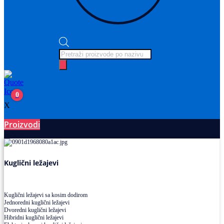
Products
search
0
X
Proizvodi
Ležajevi
Kuglični ležajevi
Kuglični ležajevi sa kosim dodirom
Jednoredni kuglični ležajevi
Dvoredni kuglični ležajevi
Hibridni kuglični ležajevi