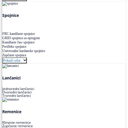
Uskoprofilno klinasto remenje XP extra power
Višekanalno remenje PJ,PK
Spojnice
FRC kandžaste spojnice
GRID spojnica sa oprugom
Kandžaste Jaw spojnice
Perifleks spojnice
Univerzalne kardanske spojnice
Zupčaste spojnice
Prikaži više
Lančanici
Jednoredni lančanici
Dvoredni lančanici
Troredni lančanici
Remenice
Klinaste remenice
Zupčaste remenice