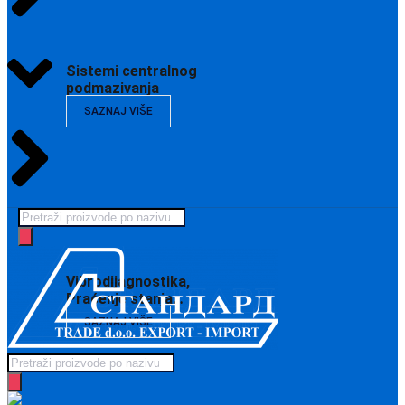
Sistemi centralnog
podmazivanja
SAZNAJ VIŠE
Products
search
Vibrodijagnostika,
Praćenje stanja…
SAZNAJ VIŠE
Products
search