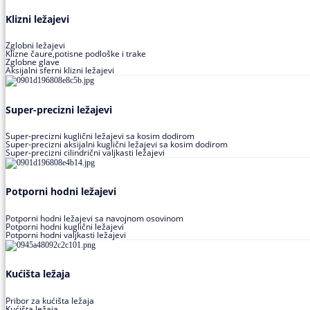
Klizni ležajevi
Zglobni ležajevi
Klizne čaure,potisne podloške i trake
Zglobne glave
Aksijalni sferni klizni ležajevi
Super-precizni ležajevi
Super-precizni kuglični ležajevi sa kosim dodirom
Super-precizni aksijalni kuglični ležajevi sa kosim dodirom
Super-precizni cilindrični valjkasti ležajevi
Potporni hodni ležajevi
Potporni hodni ležajevi sa navojnom osovinom
Potporni hodni kuglični ležajevi
Potporni hodni valjkasti ležajevi
Kućišta ležaja
Pribor za kućišta ležaja
Kućišta ležaja