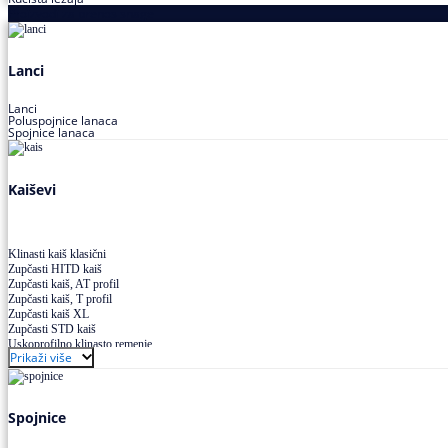
Proizvodi za prenos snage
Lanci
Lanci
Poluspojnice lanaca
Spojnice lanaca
Kaiševi
Klinasti kaiš klasični
Zupčasti HITD kaiš
Zupčasti kaiš, AT profil
Zupčasti kaiš, T profil
Zupčasti kaiš XL
Zupčasti STD kaiš
Uskoprofilno klinasto remenje
Prikaži više
Uskoprofilno klinasto remenje spojeno
Uskoprofilno klinasto remenje XP extra power
Višekanalno remenje PJ,PK
Spojnice