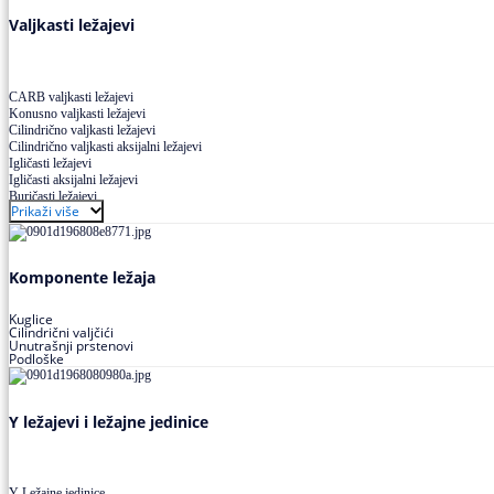
Valjkasti ležajevi
CARB valjkasti ležajevi
Konusno valjkasti ležajevi
Cilindrično valjkasti ležajevi
Cilindrično valjkasti aksijalni ležajevi
Igličasti ležajevi
Igličasti aksijalni ležajevi
Buričasti ležajevi
Prikaži više
Buričasti zaptiveni ležajevi
Buričasti aksijalni ležajevi
Komponente ležaja
Kuglice
Cilindrični valjčići
Unutrašnji prstenovi
Podloške
Y ležajevi i ležajne jedinice
Y Ležajne jedinice