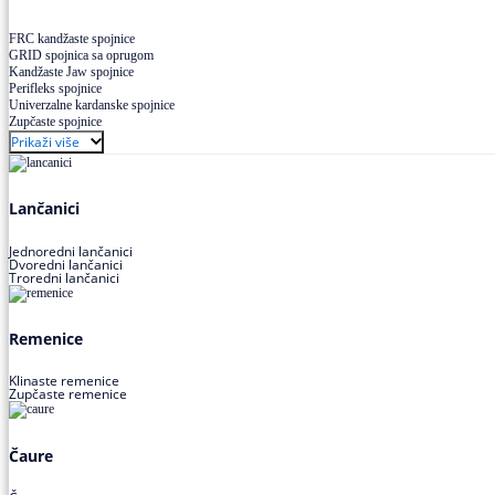
FRC kandžaste spojnice
GRID spojnica sa oprugom
Kandžaste Jaw spojnice
Perifleks spojnice
Univerzalne kardanske spojnice
Zupčaste spojnice
Prikaži više
Lančanici
Jednoredni lančanici
Dvoredni lančanici
Troredni lančanici
Remenice
Klinaste remenice
Zupčaste remenice
Čaure