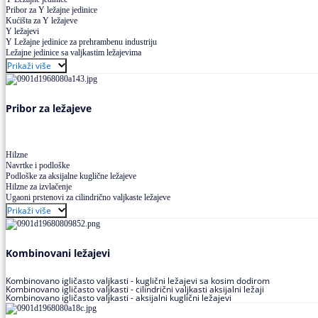
Pribor za Y ležajne jedinice
Kućišta za Y ležajeve
Y ležajevi
Y Ležajne jedinice za prehrambenu industriju
Ležajne jedinice sa valjkastim ležajevima
Prikaži više
Pribor za ležajeve
Hilzne
Navrtke i podloške
Podloške za aksijalne kuglične ležajeve
Hilzne za izvlačenje
Ugaoni prstenovi za cilindrično valjkaste ležajeve
Prikaži više
Kombinovani ležajevi
Kombinovano igličasto valjkasti - kuglični ležajevi sa kosim dodirom
Kombinovano igličasto valjkasti - cilindrični valjkasti aksijalni ležaji
Kombinovano igličasto valjkasti - aksijalni kuglični ležajevi