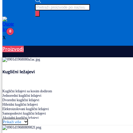
Products
search
0
X
Proizvodi
Ležajevi
Kuglični ležajevi
Kuglični ležajevi sa kosim dodirom
Jednoredni kuglični ležajevi
Dvoredni kuglični ležajevi
Hibridni kuglični ležajevi
Elektroizolovani kuglični ležajevi
Samopodesivi kuglični ležajevi
Aksijalni kuglični ležajevi
Prikaži više
Kuglični ležajevi od nerđajućeg čelika