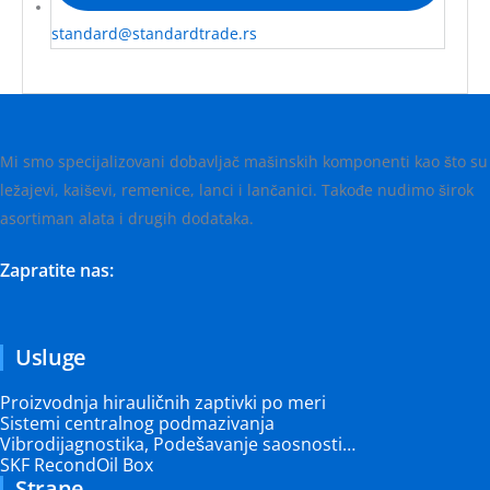
standard@standardtrade.rs
Mi smo specijalizovani dobavljač mašinskih komponenti kao što su
ležajevi, kaiševi, remenice, lanci i lančanici. Takođe nudimo širok
asortiman alata i drugih dodataka.
Zapratite nas:
Usluge
Proizvodnja hirauličnih zaptivki po meri
Sistemi centralnog podmazivanja
Vibrodijagnostika, Podešavanje saosnosti…
SKF RecondOil Box
Strane