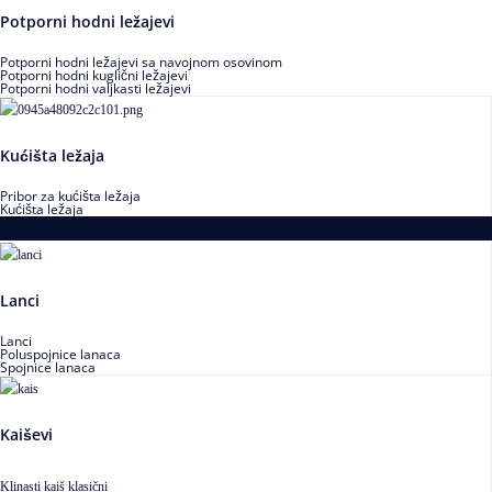
Potporni hodni ležajevi
Potporni hodni ležajevi sa navojnom osovinom
Potporni hodni kuglični ležajevi
Potporni hodni valjkasti ležajevi
Kućišta ležaja
Pribor za kućišta ležaja
Kućišta ležaja
Proizvodi za prenos snage
Lanci
Lanci
Poluspojnice lanaca
Spojnice lanaca
Kaiševi
Klinasti kaiš klasični