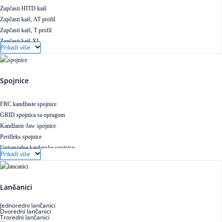
Zupčasti HITD kaiš
Zupčasti kaiš, AT profil
Zupčasti kaiš, T profil
Zupčasti kaiš XL
Prikaži više
Zupčasti STD kaiš
Uskoprofilno klinasto remenje
Uskoprofilno klinasto remenje spojeno
Spojnice
Uskoprofilno klinasto remenje XP extra power
Višekanalno remenje PJ,PK
FRC kandžaste spojnice
GRID spojnica sa oprugom
Kandžaste Jaw spojnice
Perifleks spojnice
Univerzalne kardanske spojnice
Prikaži više
Zupčaste spojnice
Lančanici
Jednoredni lančanici
Dvoredni lančanici
Troredni lančanici