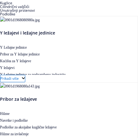
Kuglice
Cilindrični valjčići
Unutrašnji prstenovi
Podloške
Y ležajevi i ležajne jedinice
Y Ležajne jedinice
Pribor za Y ležajne jedinice
Kućišta za Y ležajeve
Y ležajevi
Y Ležajne jedinice za prehrambenu industriju
Prikaži više
Ležajne jedinice sa valjkastim ležajevima
Pribor za ležajeve
Hilzne
Navrtke i podloške
Podloške za aksijalne kuglične ležajeve
Hilzne za izvlačenje