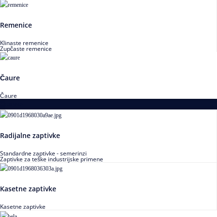
Remenice
Klinaste remenice
Zupčaste remenice
Čaure
Čaure
Zaptivke
Radijalne zaptivke
Standardne zaptivke - semerinzi
Zaptivke za teške industrijske primene
Kasetne zaptivke
Kasetne zaptivke