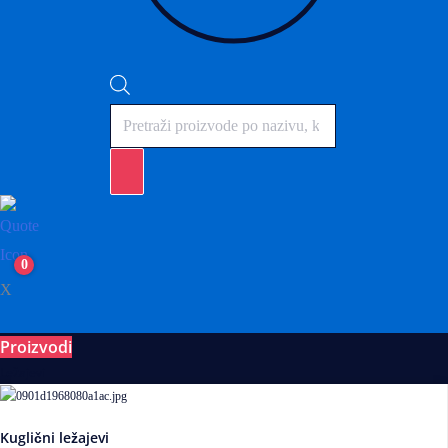
Products
search
0
X
Proizvodi
Ležajevi
Kuglični ležajevi