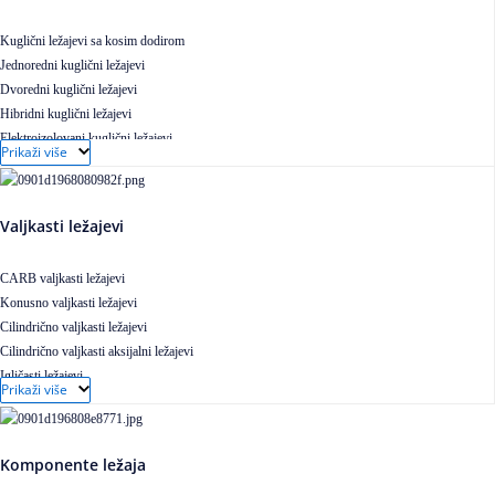
Kuglični ležajevi sa kosim dodirom
Jednoredni kuglični ležajevi
Dvoredni kuglični ležajevi
Hibridni kuglični ležajevi
Elektroizolovani kuglični ležajevi
Prikaži više
Samopodesivi kuglični ležajevi
Aksijalni kuglični ležajevi
Kuglični ležajevi od nerđajućeg čelika
Valjkasti ležajevi
CARB valjkasti ležajevi
Konusno valjkasti ležajevi
Cilindrično valjkasti ležajevi
Cilindrično valjkasti aksijalni ležajevi
Igličasti ležajevi
Prikaži više
Igličasti aksijalni ležajevi
Buričasti ležajevi
Buričasti zaptiveni ležajevi
Komponente ležaja
Buričasti aksijalni ležajevi