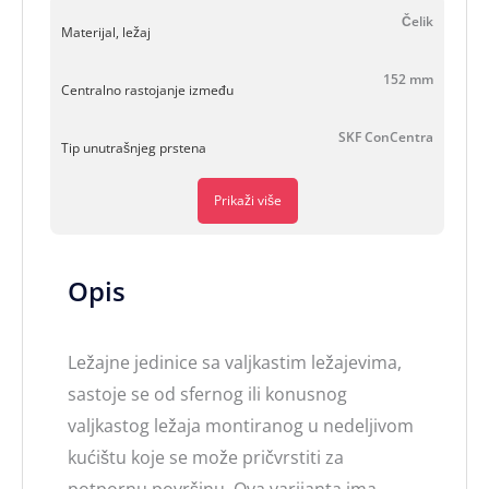
Čelik
Materijal, ležaj
152 mm
Centralno rastojanje između
SKF ConCentra
Tip unutrašnjeg prstena
Prikaži više
Opis
Ležajne jedinice sa valjkastim ležajevima,
sastoje se od sfernog ili konusnog
valjkastog ležaja montiranog u nedeljivom
kućištu koje se može pričvrstiti za
potpornu površinu. Ova varijanta ima