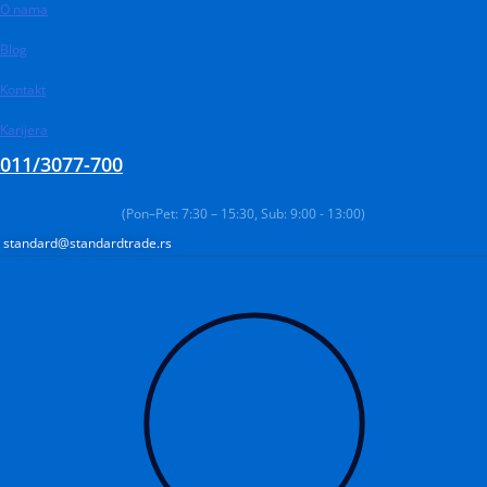
O nama
Pređi
na
Blog
sadržaj
Kontakt
Karijera
011/3077-700
(Pon–Pet: 7:30 – 15:30, Sub: 9:00 - 13:00)
standard@standardtrade.rs