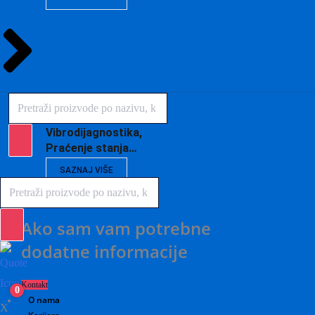
Products
search
Vibrodijagnostika,
Praćenje stanja…
SAZNAJ VIŠE
Products
search
Ako sam vam potrebne
dodatne informacije
Kontakt
0
O nama
X