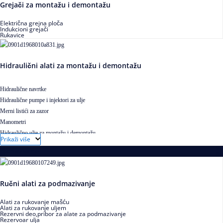
Grejači za montažu i demontažu
Električna grejna ploča
Indukcioni grejači
Rukavice
Hidraulični alati za montažu i demontažu
Hidraulične navrtke
Hidraulične pumpe i injektori za ulje
Merni listići za zazor
Manometri
Hidraulično ulje za montažu i demontažu
Prikaži više
Podmazivanje
Ručni alati za podmazivanje
Alati za rukovanje mašću
Alati za rukovanje uljem
Rezervni deo,pribor za alate za podmazivanje
Rezervoar ulja