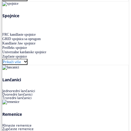
Uskoprofilno klinasto remenje XP extra power
Višekanalno remenje PJ,PK
Spojnice
FRC kandžaste spojnice
GRID spojnica sa oprugom
Kandžaste Jaw spojnice
Perifleks spojnice
Univerzalne kardanske spojnice
Zupčaste spojnice
Prikaži više
Lančanici
Jednoredni lančanici
Dvoredni lančanici
Troredni lančanici
Remenice
Klinaste remenice
Zupčaste remenice