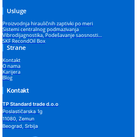
Usluge
Proizvodnja hirauličnih zaptivki po meri
Sistemi centralnog podmazivanja
Vibrodijagnostika, Podešavanje saosnosti…
SKF RecondOil Box
Strane
Kontakt
O nama
Karijera
Blog
Kontakt
TP Standard trade d.o.o
Poslastičarska 1g
11080, Zemun
Beograd, Srbija