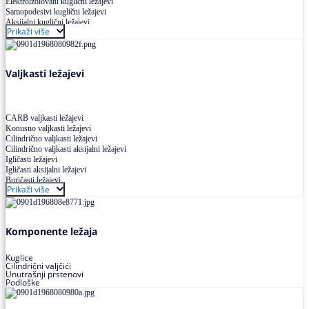
Elektroizolovani kuglični ležajevi
Samopodesivi kuglični ležajevi
Aksijalni kuglični ležajevi
Prikaži više
Kuglični ležajevi od nerđajućeg čelika
Valjkasti ležajevi
CARB valjkasti ležajevi
Konusno valjkasti ležajevi
Cilindrično valjkasti ležajevi
Cilindrično valjkasti aksijalni ležajevi
Igličasti ležajevi
Igličasti aksijalni ležajevi
Buričasti ležajevi
Prikaži više
Buričasti zaptiveni ležajevi
Buričasti aksijalni ležajevi
Komponente ležaja
Kuglice
Cilindrični valjčići
Unutrašnji prstenovi
Podloške