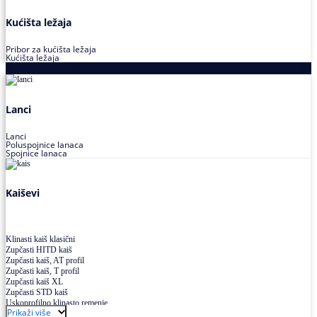
Kućišta ležaja
Pribor za kućišta ležaja
Kućišta ležaja
Proizvodi za prenos snage
Lanci
Lanci
Poluspojnice lanaca
Spojnice lanaca
Kaiševi
Klinasti kaiš klasični
Zupčasti HITD kaiš
Zupčasti kaiš, AT profil
Zupčasti kaiš, T profil
Zupčasti kaiš XL
Zupčasti STD kaiš
Uskoprofilno klinasto remenje
Prikaži više
Uskoprofilno klinasto remenje spojeno