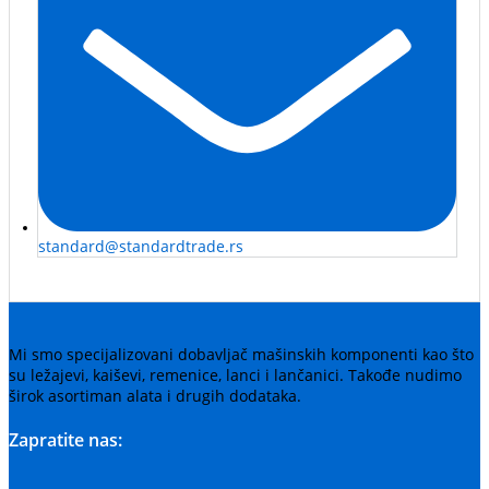
standard@standardtrade.rs
Mi smo specijalizovani dobavljač mašinskih komponenti kao što
su ležajevi, kaiševi, remenice, lanci i lančanici. Takođe nudimo
širok asortiman alata i drugih dodataka.
Zapratite nas: