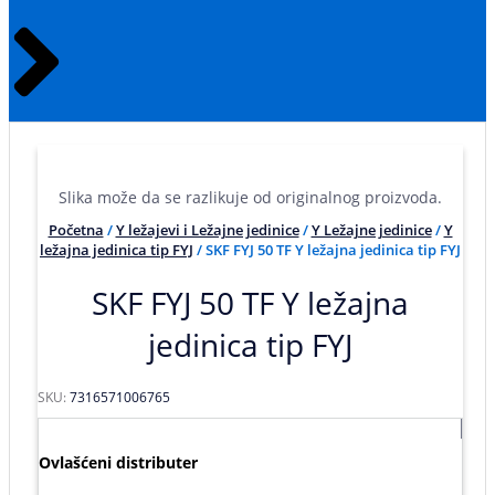
Slika može da se razlikuje od originalnog proizvoda.
Početna
/
Y ležajevi i Ležajne jedinice
/
Y Ležajne jedinice
/
Y
ležajna jedinica tip FYJ
/ SKF FYJ 50 TF Y ležajna jedinica tip FYJ
SKF FYJ 50 TF Y ležajna
jedinica tip FYJ
SKU:
7316571006765
Ovlašćeni distributer