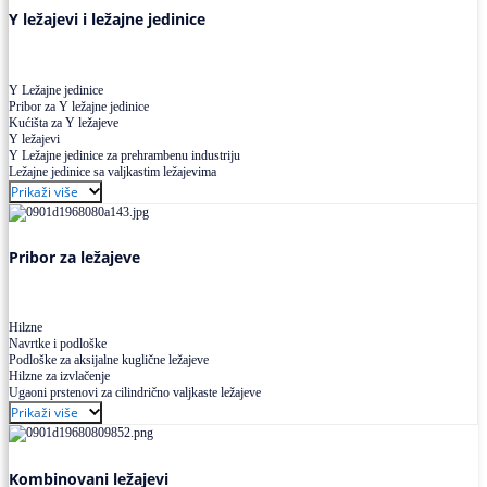
Y ležajevi i ležajne jedinice
Y Ležajne jedinice
Pribor za Y ležajne jedinice
Kućišta za Y ležajeve
Y ležajevi
Y Ležajne jedinice za prehrambenu industriju
Ležajne jedinice sa valjkastim ležajevima
Prikaži više
Pribor za ležajeve
Hilzne
Navrtke i podloške
Podloške za aksijalne kuglične ležajeve
Hilzne za izvlačenje
Ugaoni prstenovi za cilindrično valjkaste ležajeve
Prikaži više
Kombinovani ležajevi