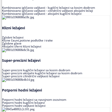
Kombinovano igličasto valjkasti - kuglični ležajevi sa kosim dodirom
Kombinovano igličasto valjkasti - cilindrični valjkasti aksijalni ležaji
Kombinovano igličasto valjkasti - aksijalni kuglični ležajevi
Klizni ležajevi
Zglobni ležajevi
Klizne čaure,potisne podloške i trake
Zglobne glave
Aksijalni sferni klizni ležajevi
Super-precizni ležajevi
Super-precizni kuglični ležajevi sa kosim dodirom
Super-precizni aksijalni kuglični ležajevi sa kosim dodirom
Super-precizni cilindrični valjkasti ležajevi
Potporni hodni ležajevi
Potporni hodni ležajevi sa navojnom osovinom
Potporni hodni kuglični ležajevi
Potporni hodni valjkasti ležajevi