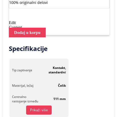
100% originalni delovi
Edit
Content
Dodaj u korpu
Specifikacije
Kontakt,
Tip zaptivanja
standardni
Materijal, ležaj
Čelik
Centralno
111 mm
rastojanje između
Prikaži više