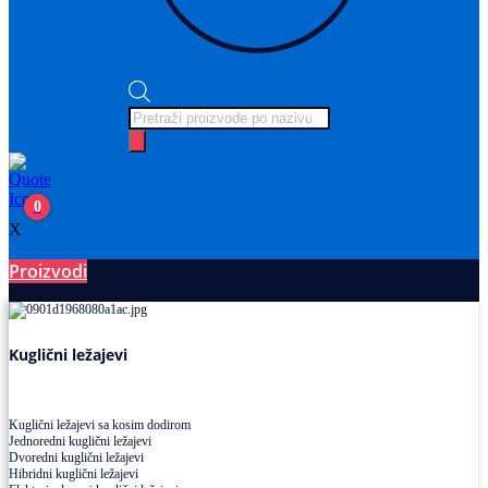
Products
search
0
X
Proizvodi
Ležajevi
Kuglični ležajevi
Kuglični ležajevi sa kosim dodirom
Jednoredni kuglični ležajevi
Dvoredni kuglični ležajevi
Hibridni kuglični ležajevi