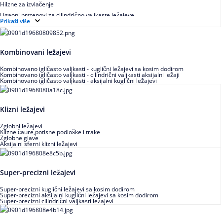
Hilzne za izvlačenje
Ugaoni prstenovi za cilindrično valjkaste ležajeve
Prikaži više
Kombinovani ležajevi
Kombinovano igličasto valjkasti - kuglični ležajevi sa kosim dodirom
Kombinovano igličasto valjkasti - cilindrični valjkasti aksijalni ležaji
Kombinovano igličasto valjkasti - aksijalni kuglični ležajevi
Klizni ležajevi
Zglobni ležajevi
Klizne čaure,potisne podloške i trake
Zglobne glave
Aksijalni sferni klizni ležajevi
Super-precizni ležajevi
Super-precizni kuglični ležajevi sa kosim dodirom
Super-precizni aksijalni kuglični ležajevi sa kosim dodirom
Super-precizni cilindrični valjkasti ležajevi