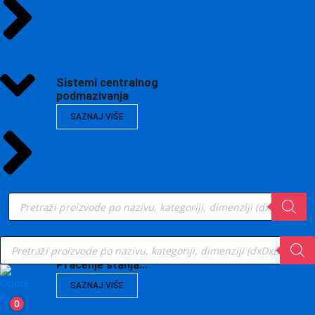
Sistemi centralnog
podmazivanja
SAZNAJ VIŠE
Products
search
Products
search
Vibrodijagnostika,
Praćenje stanja…
SAZNAJ VIŠE
0