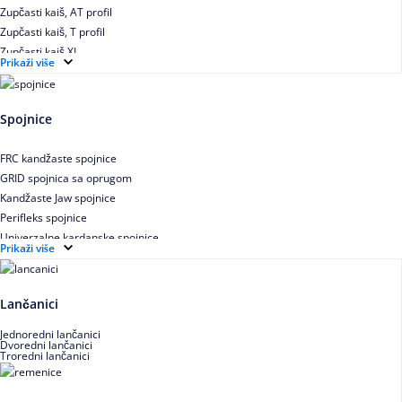
Zupčasti kaiš, AT profil
Zupčasti kaiš, T profil
Zupčasti kaiš XL
Prikaži više
Zupčasti STD kaiš
Uskoprofilno klinasto remenje
Uskoprofilno klinasto remenje spojeno
Spojnice
Uskoprofilno klinasto remenje XP extra power
Višekanalno remenje PJ,PK
FRC kandžaste spojnice
GRID spojnica sa oprugom
Kandžaste Jaw spojnice
Perifleks spojnice
Univerzalne kardanske spojnice
Prikaži više
Zupčaste spojnice
Lančanici
Jednoredni lančanici
Dvoredni lančanici
Troredni lančanici