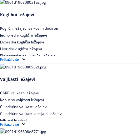
Kuglični ležajevi
Kuglični ležajevi sa kosim dodirom
Jednoredni kuglični ležajevi
Dvoredni kuglični ležajevi
Hibridni kuglični ležajevi
Elektroizolovani kuglični ležajevi
Prikaži više
Samopodesivi kuglični ležajevi
Aksijalni kuglični ležajevi
Kuglični ležajevi od nerđajućeg čelika
Valjkasti ležajevi
CARB valjkasti ležajevi
Konusno valjkasti ležajevi
Cilindrično valjkasti ležajevi
Cilindrično valjkasti aksijalni ležajevi
Igličasti ležajevi
Prikaži više
Igličasti aksijalni ležajevi
Buričasti ležajevi