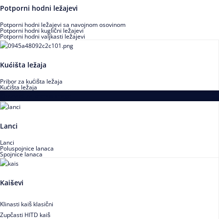
Potporni hodni ležajevi
Potporni hodni ležajevi sa navojnom osovinom
Potporni hodni kuglični ležajevi
Potporni hodni valjkasti ležajevi
Kućišta ležaja
Pribor za kućišta ležaja
Kućišta ležaja
Proizvodi za prenos snage
Lanci
Lanci
Poluspojnice lanaca
Spojnice lanaca
Kaiševi
Klinasti kaiš klasični
Zupčasti HITD kaiš