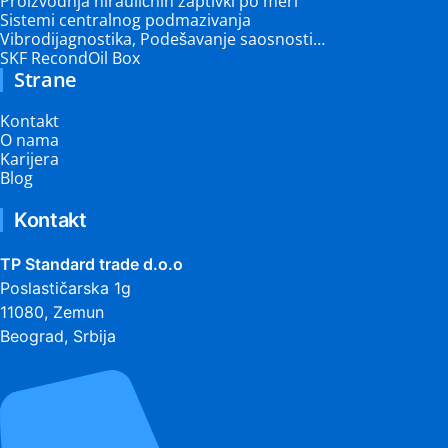
Proizvodnja hirauličnih zaptivki po meri
Sistemi centralnog podmazivanja
Vibrodijagnostika, Podešavanje saosnosti…
SKF RecondOil Box
Strane
Kontakt
O nama
Karijera
Blog
Kontakt
TP Standard trade d.o.o
Poslastičarska 1g
11080, Zemun
Beograd, Srbija