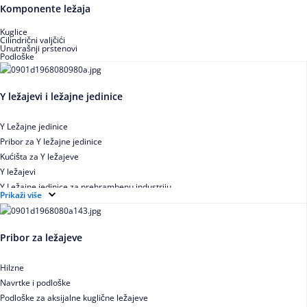
Buričasti zaptiveni ležajevi
Komponente ležaja
Buričasti aksijalni ležajevi
Kuglice
Cilindrični valjčići
Unutrašnji prstenovi
Podloške
Y ležajevi i ležajne jedinice
Y Ležajne jedinice
Pribor za Y ležajne jedinice
Kućišta za Y ležajeve
Y ležajevi
Y Ležajne jedinice za prehrambenu industriju
Prikaži više
Ležajne jedinice sa valjkastim ležajevima
Pribor za ležajeve
Hilzne
Navrtke i podloške
Podloške za aksijalne kuglične ležajeve