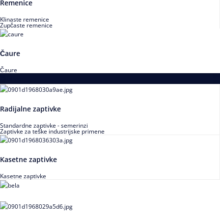
Remenice
Klinaste remenice
Zupčaste remenice
Čaure
Čaure
Zaptivke
Radijalne zaptivke
Standardne zaptivke - semerinzi
Zaptivke za teške industrijske primene
Kasetne zaptivke
Kasetne zaptivke