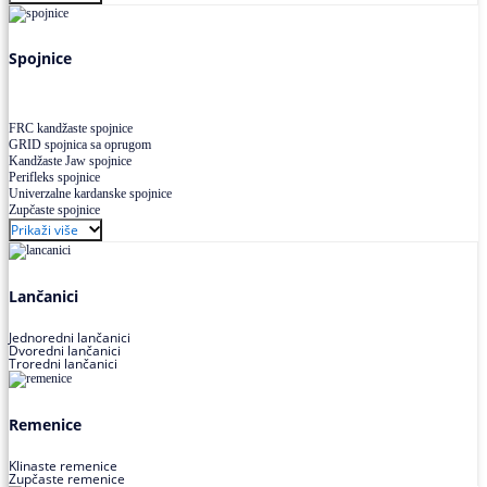
Uskoprofilno klinasto remenje XP extra power
Višekanalno remenje PJ,PK
Spojnice
FRC kandžaste spojnice
GRID spojnica sa oprugom
Kandžaste Jaw spojnice
Perifleks spojnice
Univerzalne kardanske spojnice
Zupčaste spojnice
Prikaži više
Lančanici
Jednoredni lančanici
Dvoredni lančanici
Troredni lančanici
Remenice
Klinaste remenice
Zupčaste remenice