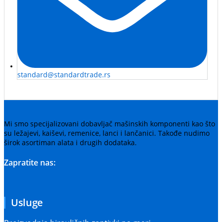
standard@standardtrade.rs
Mi smo specijalizovani dobavljač mašinskih komponenti kao što
su ležajevi, kaiševi, remenice, lanci i lančanici. Takođe nudimo
širok asortiman alata i drugih dodataka.
Zapratite nas:
Usluge