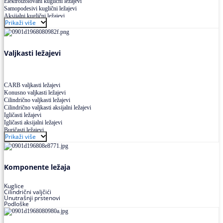
Elektroizolovani kuglični ležajevi
Samopodesivi kuglični ležajevi
Aksijalni kuglični ležajevi
Prikaži više
Kuglični ležajevi od nerđajućeg čelika
Valjkasti ležajevi
CARB valjkasti ležajevi
Konusno valjkasti ležajevi
Cilindrično valjkasti ležajevi
Cilindrično valjkasti aksijalni ležajevi
Igličasti ležajevi
Igličasti aksijalni ležajevi
Buričasti ležajevi
Prikaži više
Buričasti zaptiveni ležajevi
Buričasti aksijalni ležajevi
Komponente ležaja
Kuglice
Cilindrični valjčići
Unutrašnji prstenovi
Podloške