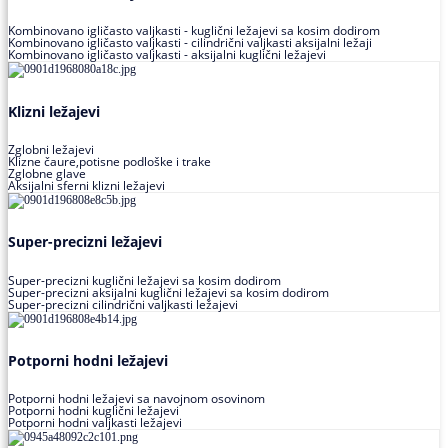
Kombinovano igličasto valjkasti - kuglični ležajevi sa kosim dodirom
Kombinovano igličasto valjkasti - cilindrični valjkasti aksijalni ležaji
Kombinovano igličasto valjkasti - aksijalni kuglični ležajevi
Klizni ležajevi
Zglobni ležajevi
Klizne čaure,potisne podloške i trake
Zglobne glave
Aksijalni sferni klizni ležajevi
Super-precizni ležajevi
Super-precizni kuglični ležajevi sa kosim dodirom
Super-precizni aksijalni kuglični ležajevi sa kosim dodirom
Super-precizni cilindrični valjkasti ležajevi
Potporni hodni ležajevi
Potporni hodni ležajevi sa navojnom osovinom
Potporni hodni kuglični ležajevi
Potporni hodni valjkasti ležajevi