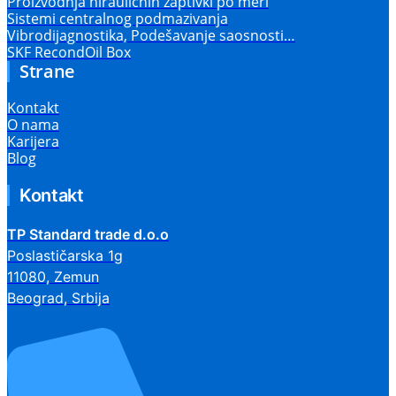
Proizvodnja hirauličnih zaptivki po meri
Sistemi centralnog podmazivanja
Vibrodijagnostika, Podešavanje saosnosti…
SKF RecondOil Box
Strane
Kontakt
O nama
Karijera
Blog
Kontakt
TP Standard trade d.o.o
Poslastičarska 1g
11080, Zemun
Beograd, Srbija