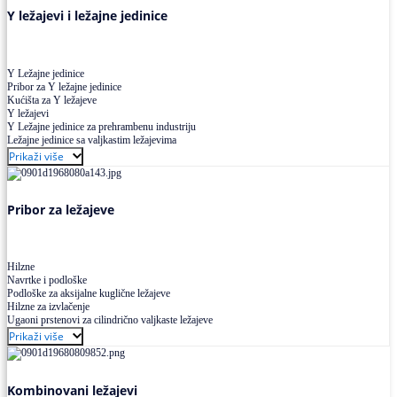
Y ležajevi i ležajne jedinice
Y Ležajne jedinice
Pribor za Y ležajne jedinice
Kućišta za Y ležajeve
Y ležajevi
Y Ležajne jedinice za prehrambenu industriju
Ležajne jedinice sa valjkastim ležajevima
Prikaži više
Pribor za ležajeve
Hilzne
Navrtke i podloške
Podloške za aksijalne kuglične ležajeve
Hilzne za izvlačenje
Ugaoni prstenovi za cilindrično valjkaste ležajeve
Prikaži više
Kombinovani ležajevi