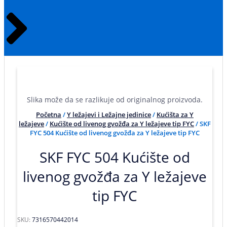
Slika može da se razlikuje od originalnog proizvoda.
Početna
/
Y ležajevi i Ležajne jedinice
/
Kućišta za Y
ležajeve
/
Kućište od livenog gvožđa za Y ležajeve tip FYC
/ SKF
FYC 504 Kućište od livenog gvožđa za Y ležajeve tip FYC
SKF FYC 504 Kućište od
livenog gvožđa za Y ležajeve
tip FYC
SKU:
7316570442014