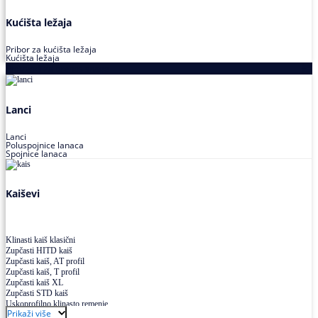
Kućišta ležaja
Pribor za kućišta ležaja
Kućišta ležaja
Proizvodi za prenos snage
Lanci
Lanci
Poluspojnice lanaca
Spojnice lanaca
Kaiševi
Klinasti kaiš klasični
Zupčasti HITD kaiš
Zupčasti kaiš, AT profil
Zupčasti kaiš, T profil
Zupčasti kaiš XL
Zupčasti STD kaiš
Uskoprofilno klinasto remenje
Prikaži više
Uskoprofilno klinasto remenje spojeno