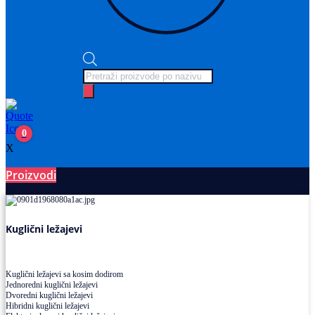
Products
search
0
X
Proizvodi
Ležajevi
Kuglični ležajevi
Kuglični ležajevi sa kosim dodirom
Jednoredni kuglični ležajevi
Dvoredni kuglični ležajevi
Hibridni kuglični ležajevi