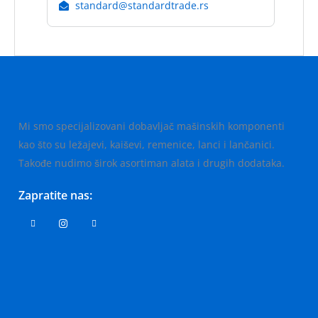
standard@standardtrade.rs
Mi smo specijalizovani dobavljač mašinskih komponenti
kao što su ležajevi, kaiševi, remenice, lanci i lančanici.
Takođe nudimo širok asortiman alata i drugih dodataka.
Zapratite nas: