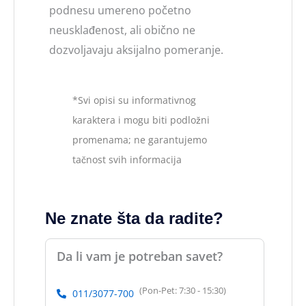
podnesu umereno početno
neusklađenost, ali obično ne
dozvoljavaju aksijalno pomeranje.
*Svi opisi su informativnog
karaktera i mogu biti podložni
promenama; ne garantujemo
tačnost svih informacija
Ne znate šta da radite?
Da li vam je potreban savet?
(Pon-Pet: 7:30 - 15:30)
011/3077-700