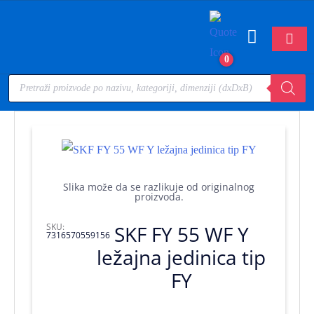
0
Slika može da se razlikuje od originalnog
proizvoda.
SKU:
SKF FY 55 WF Y
7316570559156
ležajna jedinica tip
FY