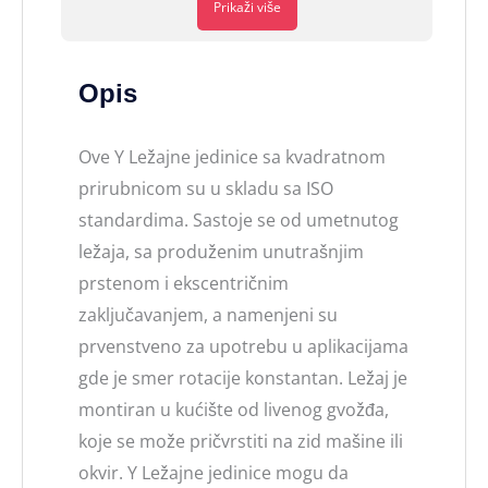
Prikaži više
Opis
Ove Y Ležajne jedinice sa kvadratnom
prirubnicom su u skladu sa ISO
standardima. Sastoje se od umetnutog
ležaja, sa produženim unutrašnjim
prstenom i ekscentričnim
zaključavanjem, a namenjeni su
prvenstveno za upotrebu u aplikacijama
gde je smer rotacije konstantan. Ležaj je
montiran u kućište od livenog gvožđa,
koje se može pričvrstiti na zid mašine ili
okvir. Y Ležajne jedinice mogu da