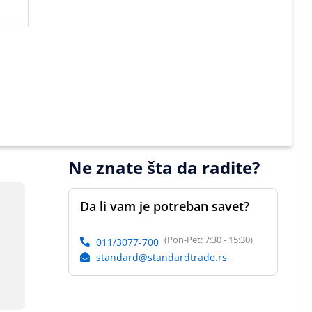
Ne znate šta da radite?
Da li vam je potreban savet?
(Pon-Pet: 7:30 - 15:30)
011/3077-700
standard@standardtrade.rs