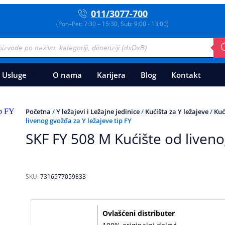
011/3077-700
(Pon–Pet: 7:30 – 15:30, Sub: 9:00 - 13:00)
Usluge
O nama
Karijera
Blog
Kontakt
Početna
/
Y ležajevi i Ležajne jedinice
/
Kućišta za Y ležajeve
/
Kuć
livenog gvožđa za Y ležajeve tip FY
SKF FY 508 M Kućište od liveno
SKU:
7316577059833
Ovlašćeni distributer