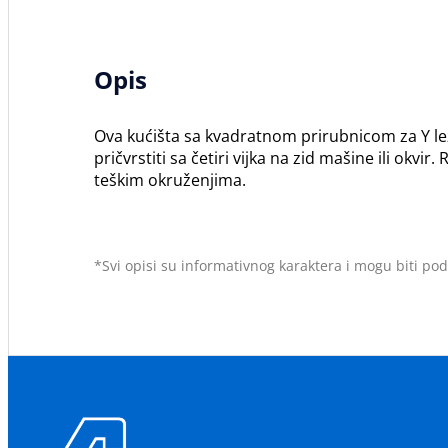
Opis
Ova kućišta sa kvadratnom prirubnicom za Y le
pričvrstiti sa četiri vijka na zid mašine ili okv
teškim okruženjima.
*Svi opisi su informativnog karaktera i mogu biti p