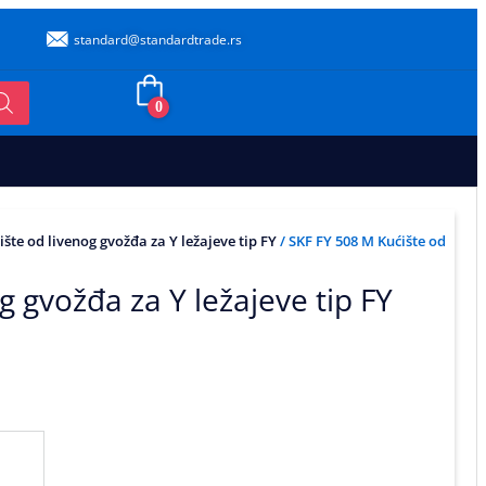
standard@standardtrade.rs
0
ište od livenog gvožđa za Y ležajeve tip FY
/ SKF FY 508 M Kućište od
g gvožđa za Y ležajeve tip FY