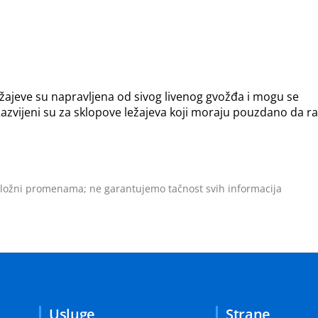
žajeve su napravljena od sivog livenog gvožđa i mogu se
ir. Razvijeni su za sklopove ležajeva koji moraju pouzdano da r
odložni promenama; ne garantujemo tačnost svih informacija
Usluge
Strane