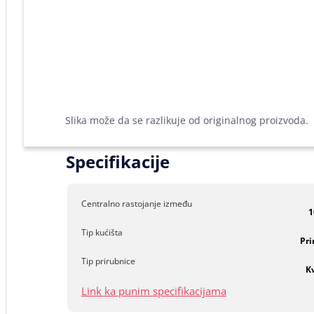
Slika može da se razlikuje od originalnog proizvoda.
Specifikacije
Centralno rastojanje između
1
Tip kućišta
Pri
Tip prirubnice
K
Link ka punim specifikacijama