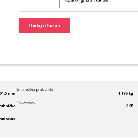
100% originalni delovi
Dodaj u korpu
Neto težina proizvoda
01.5 mm
1.196 kg
Proizvodjač
rubničko
SKF
vadratno