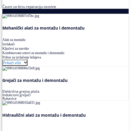
Čaure za brzu reparaciju osovine
Alati za montažu i demontažu ležajeva
Mehanički alati za montažu i demontažu
Alati za montažu
Izvlakači
Ključevi za navrtke
Kombinovani setovi za montažu i demontažu
Pribor za izvlačenje ležajeva
Prikaži više
Grejači za montažu i demontažu
Električna grejna ploča
Indukcioni grejači
Rukavice
Hidraulični alati za montažu i demontažu