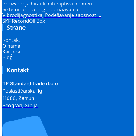
Proizvodnja hirauličnih zaptivki po meri
Sistemi centralnog podmazivanja
Vibrodijagnostika, Podešavanje saosnosti…
SKF RecondOil Box
Strane
Kontakt
O nama
Karijera
Blog
Kontakt
TP Standard trade d.o.o
Poslastičarska 1g
11080, Zemun
Beograd, Srbija