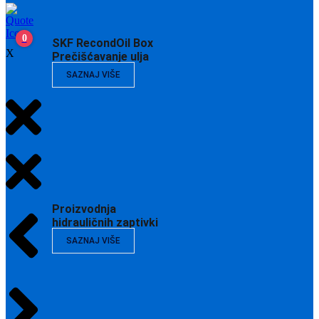
0
SKF RecondOil Box
X
Prečišćavanje ulja
SAZNAJ VIŠE
Proizvodnja
hidrauličnih zaptivki
SAZNAJ VIŠE