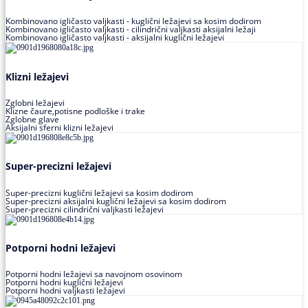
Kombinovano igličasto valjkasti - kuglični ležajevi sa kosim dodirom
Kombinovano igličasto valjkasti - cilindrični valjkasti aksijalni ležaji
Kombinovano igličasto valjkasti - aksijalni kuglični ležajevi
Klizni ležajevi
Zglobni ležajevi
Klizne čaure,potisne podloške i trake
Zglobne glave
Aksijalni sferni klizni ležajevi
Super-precizni ležajevi
Super-precizni kuglični ležajevi sa kosim dodirom
Super-precizni aksijalni kuglični ležajevi sa kosim dodirom
Super-precizni cilindrični valjkasti ležajevi
Potporni hodni ležajevi
Potporni hodni ležajevi sa navojnom osovinom
Potporni hodni kuglični ležajevi
Potporni hodni valjkasti ležajevi