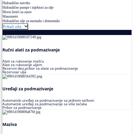
Hidraulične navrtke
Hidraulične pumpe i injektori za ulje
Merni listići za zazor
Manometri
Hidraulično ulje za montažu i demontažu
Prikaži više
Podmazivanje
Ručni alati za podmazivanje
Alati za rukovanje mašću
Alati za rukovanje uljem
Rezervni deo,pribor za alate za podmazivanje
Rezervoar ulja
Uređaji za podmazivanje
Automatski uređaji za podmazivanje sa jednom tačkom
Automatski uređaji za podmazivanje sa više tačaka
Pribor za podmazivanje
Maziva