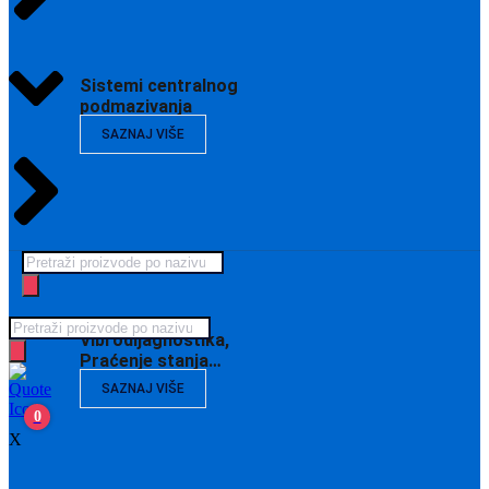
Sistemi centralnog
podmazivanja
SAZNAJ VIŠE
Products
search
Products
Vibrodijagnostika,
search
Praćenje stanja…
SAZNAJ VIŠE
0
X