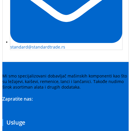
standard@standardtrade.rs
Mi smo specijalizovani dobavljač mašinskih komponenti kao što
su ležajevi, kaiševi, remenice, lanci i lančanici. Takođe nudimo
širok asortiman alata i drugih dodataka.
Zapratite nas:
Usluge