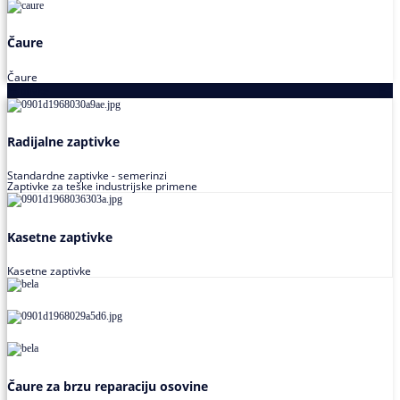
Čaure
Čaure
Zaptivke
Radijalne zaptivke
Standardne zaptivke - semerinzi
Zaptivke za teške industrijske primene
Kasetne zaptivke
Kasetne zaptivke
Čaure za brzu reparaciju osovine