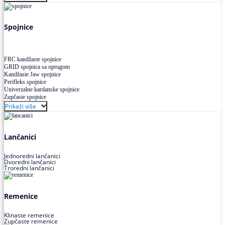
Uskoprofilno klinasto remenje XP extra power
Višekanalno remenje PJ,PK
Spojnice
FRC kandžaste spojnice
GRID spojnica sa oprugom
Kandžaste Jaw spojnice
Perifleks spojnice
Univerzalne kardanske spojnice
Zupčaste spojnice
Prikaži više
Lančanici
Jednoredni lančanici
Dvoredni lančanici
Troredni lančanici
Remenice
Klinaste remenice
Zupčaste remenice