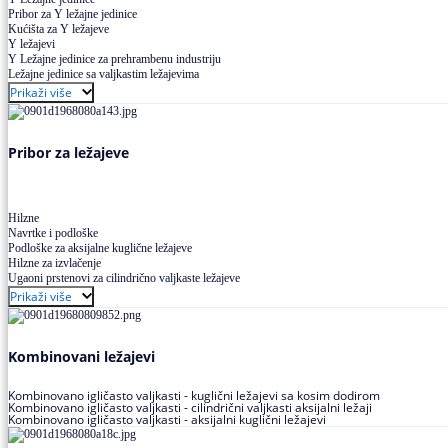
Pribor za Y ležajne jedinice
Kućišta za Y ležajeve
Y ležajevi
Y Ležajne jedinice za prehrambenu industriju
Ležajne jedinice sa valjkastim ležajevima
Prikaži više
Pribor za ležajeve
Hilzne
Navrtke i podloške
Podloške za aksijalne kuglične ležajeve
Hilzne za izvlačenje
Ugaoni prstenovi za cilindrično valjkaste ležajeve
Prikaži više
Kombinovani ležajevi
Kombinovano igličasto valjkasti - kuglični ležajevi sa kosim dodirom
Kombinovano igličasto valjkasti - cilindrični valjkasti aksijalni ležaji
Kombinovano igličasto valjkasti - aksijalni kuglični ležajevi