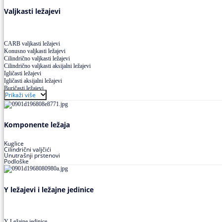
Valjkasti ležajevi
CARB valjkasti ležajevi
Konusno valjkasti ležajevi
Cilindrično valjkasti ležajevi
Cilindrično valjkasti aksijalni ležajevi
Igličasti ležajevi
Igličasti aksijalni ležajevi
Buričasti ležajevi
Prikaži više
Buričasti zaptiveni ležajevi
Buričasti aksijalni ležajevi
Komponente ležaja
Kuglice
Cilindrični valjčići
Unutrašnji prstenovi
Podloške
Y ležajevi i ležajne jedinice
Y Ležajne jedinice