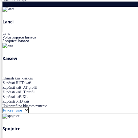
Proizvodi za prenos snage
Lanci
Lanci
Poluspojnice lanaca
Spojnice lanaca
Kaiševi
Klinasti kaiš klasični
Zupčasti HITD kaiš
Zupčasti kaiš, AT profil
Zupčasti kaiš, T profil
Zupčasti kaiš XL
Zupčasti STD kaiš
Uskoprofilno klinasto remenje
Prikaži više
Uskoprofilno klinasto remenje spojeno
Uskoprofilno klinasto remenje XP extra power
Višekanalno remenje PJ,PK
Spojnice