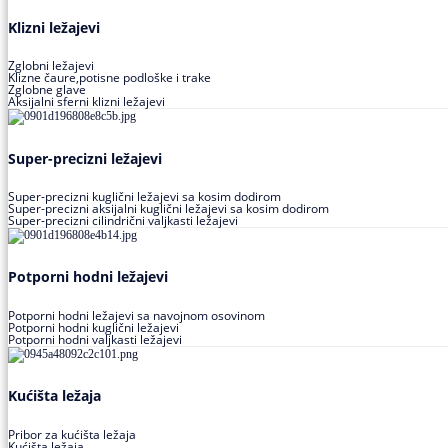
Klizni ležajevi
Zglobni ležajevi
Klizne čaure,potisne podloške i trake
Zglobne glave
Aksijalni sferni klizni ležajevi
Super-precizni ležajevi
Super-precizni kuglični ležajevi sa kosim dodirom
Super-precizni aksijalni kuglični ležajevi sa kosim dodirom
Super-precizni cilindrični valjkasti ležajevi
Potporni hodni ležajevi
Potporni hodni ležajevi sa navojnom osovinom
Potporni hodni kuglični ležajevi
Potporni hodni valjkasti ležajevi
Kućišta ležaja
Pribor za kućišta ležaja
Kućišta ležaja