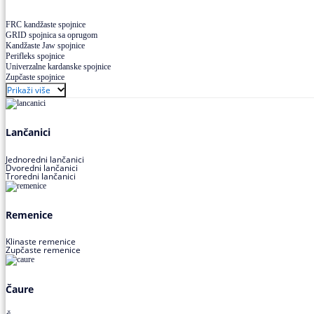
FRC kandžaste spojnice
GRID spojnica sa oprugom
Kandžaste Jaw spojnice
Perifleks spojnice
Univerzalne kardanske spojnice
Zupčaste spojnice
Prikaži više
Lančanici
Jednoredni lančanici
Dvoredni lančanici
Troredni lančanici
Remenice
Klinaste remenice
Zupčaste remenice
Čaure