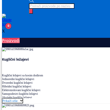
Products
search
0
X
Proizvodi
Ležajevi
Kuglični ležajevi
Kuglični ležajevi sa kosim dodirom
Jednoredni kuglični ležajevi
Dvoredni kuglični ležajevi
Hibridni kuglični ležajevi
Elektroizolovani kuglični ležajevi
Samopodesivi kuglični ležajevi
Aksijalni kuglični ležajevi
Prikaži više
Kuglični ležajevi od nerđajućeg čelika