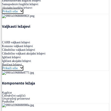
Elektroizolovani kuglični ležajevi
Samopodesivi kuglični ležajevi
Aksijalni kuglični ležajevi
Prikaži više
Kuglični ležajevi od nerđajućeg čelika
Valjkasti ležajevi
CARB valjkasti ležajevi
Konusno valjkasti ležajevi
Cilindrično valjkasti ležajevi
Cilindrično valjkasti aksijalni ležajevi
Igličasti ležajevi
Igličasti aksijalni ležajevi
Buričasti ležajevi
Prikaži više
Buričasti zaptiveni ležajevi
Buričasti aksijalni ležajevi
Komponente ležaja
Kuglice
Cilindrični valjčići
Unutrašnji prstenovi
Podloške