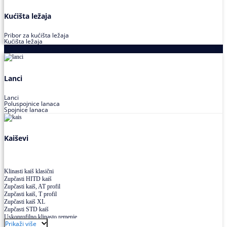
Kućišta ležaja
Pribor za kućišta ležaja
Kućišta ležaja
Proizvodi za prenos snage
Lanci
Lanci
Poluspojnice lanaca
Spojnice lanaca
Kaiševi
Klinasti kaiš klasični
Zupčasti HITD kaiš
Zupčasti kaiš, AT profil
Zupčasti kaiš, T profil
Zupčasti kaiš XL
Zupčasti STD kaiš
Uskoprofilno klinasto remenje
Prikaži više
Uskoprofilno klinasto remenje spojeno