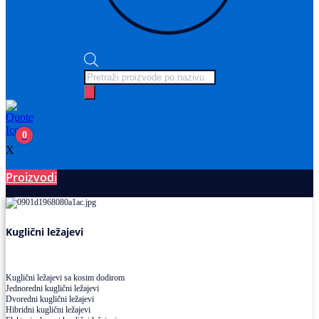
Products
search
0
X
Proizvodi
Ležajevi
Kuglični ležajevi
Kuglični ležajevi sa kosim dodirom
Jednoredni kuglični ležajevi
Dvoredni kuglični ležajevi
Hibridni kuglični ležajevi