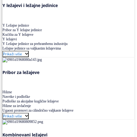
Y ležajevi i ležajne jedinice
Y Ležajne jedinice
Pribor za Y ležajne jedinice
Kućišta za Y ležajeve
Y ležajevi
Y Ležajne jedinice za prehrambenu industriju
Ležajne jedinice sa valjkastim ležajevima
Prikaži više
Pribor za ležajeve
Hilzne
Navrtke i podloške
Podloške za aksijalne kuglične ležajeve
Hilzne za izvlačenje
Ugaoni prstenovi za cilindrično valjkaste ležajeve
Prikaži više
Kombinovani ležajevi