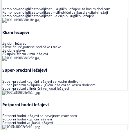
Kombinovano igličasto valjkasti - kuglični ležajevi sa kosim dodirom
Kombinovano igličasto valjkasti - cilindrični valjkasti aksijalni ležaji
Kombinovano igličasto valjkasti - aksijalni kuglični ležajevi
Klizni ležajevi
Zglobni ležajevi
Klizne čaure,potisne podloške i trake
Zglobne glave
Aksijalni sferni klizni ležajevi
Super-precizni ležajevi
Super-precizni kuglični ležajevi sa kosim dodirom
Super-precizni aksijalni kuglični ležajevi sa kosim dodirom
Super-precizni cilindrični valjkasti ležajevi
Potporni hodni ležajevi
Potporni hodni ležajevi sa navojnom osovinom
Potporni hodni kuglični ležajevi
Potporni hodni valjkasti ležajevi