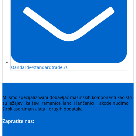
standard@standardtrade.rs
Mi smo specijalizovani dobavljač mašinskih komponenti kao što
su ležajevi, kaiševi, remenice, lanci i lančanici. Takođe nudimo
širok asortiman alata i drugih dodataka.
Zapratite nas: