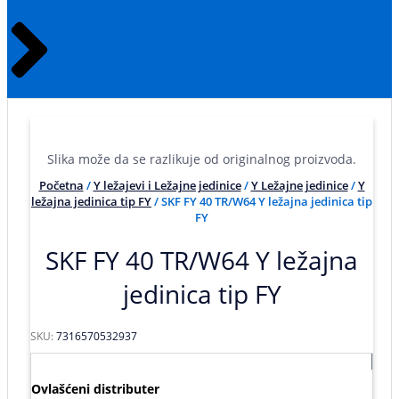
Slika može da se razlikuje od originalnog proizvoda.
Početna
/
Y ležajevi i Ležajne jedinice
/
Y Ležajne jedinice
/
Y
ležajna jedinica tip FY
/ SKF FY 40 TR/W64 Y ležajna jedinica tip
FY
SKF FY 40 TR/W64 Y ležajna
jedinica tip FY
SKU:
7316570532937
Ovlašćeni distributer