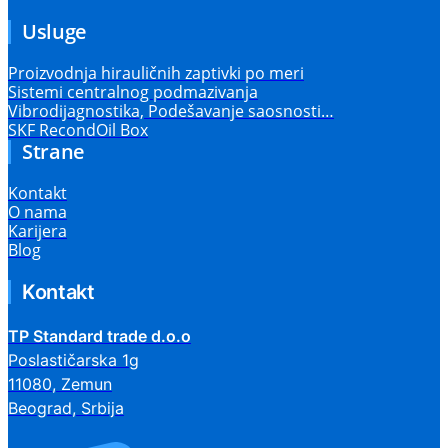
Usluge
Proizvodnja hirauličnih zaptivki po meri
Sistemi centralnog podmazivanja
Vibrodijagnostika, Podešavanje saosnosti…
SKF RecondOil Box
Strane
Kontakt
O nama
Karijera
Blog
Kontakt
TP Standard trade d.o.o
Poslastičarska 1g
11080, Zemun
Beograd, Srbija