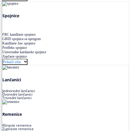
Uskoprofilno klinasto remenje XP extra power
Višekanalno remenje PJ,PK
Spojnice
FRC kandžaste spojnice
GRID spojnica sa oprugom
Kandžaste Jaw spojnice
Perifleks spojnice
Univerzalne kardanske spojnice
Zupčaste spojnice
Prikaži više
Lančanici
Jednoredni lančanici
Dvoredni lančanici
Troredni lančanici
Remenice
Klinaste remenice
Zupčaste remenice