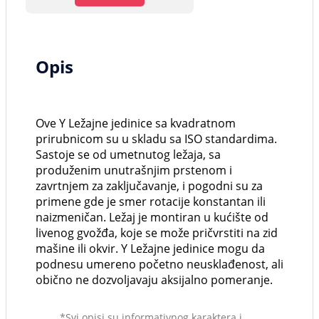
Opis
Ove Y Ležajne jedinice sa kvadratnom
prirubnicom su u skladu sa ISO standardima.
Sastoje se od umetnutog ležaja, sa
produženim unutrašnjim prstenom i
zavrtnjem za zaključavanje, i pogodni su za
primene gde je smer rotacije konstantan ili
naizmeničan. Ležaj je montiran u kućište od
livenog gvožđa, koje se može pričvrstiti na zid
mašine ili okvir. Y Ležajne jedinice mogu da
podnesu umereno početno neusklađenost, ali
obično ne dozvoljavaju aksijalno pomeranje.
*Svi opisi su informativnog karaktera i