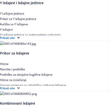
Y ležajevi i ležajne jedinice
Y Ležajne jedinice
Pribor za Y ležajne jedinice
Kućišta za Y ležajeve
Y ležajevi
Y Ležajne jedinice za prehrambenu industriju
Prikaži više
Ležajne jedinice sa valjkastim ležajevima
Pribor za ležajeve
Hilzne
Navrtke i podloške
Podloške za aksijalne kuglične ležajeve
Hilzne za izvlačenje
Ugaoni prstenovi za cilindrično valjkaste ležajeve
Prikaži više
Kombinovani ležajevi