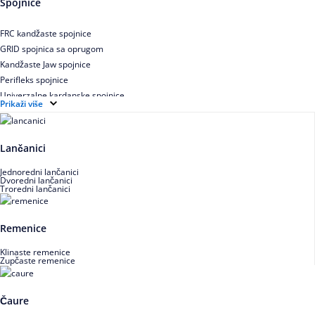
Spojnice
Uskoprofilno klinasto remenje XP extra power
Višekanalno remenje PJ,PK
FRC kandžaste spojnice
GRID spojnica sa oprugom
Kandžaste Jaw spojnice
Perifleks spojnice
Univerzalne kardanske spojnice
Prikaži više
Zupčaste spojnice
Lančanici
Jednoredni lančanici
Dvoredni lančanici
Troredni lančanici
Remenice
Klinaste remenice
Zupčaste remenice
Čaure