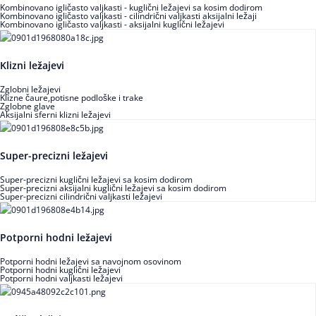
Kombinovano igličasto valjkasti - kuglični ležajevi sa kosim dodirom
Kombinovano igličasto valjkasti - cilindrični valjkasti aksijalni ležaji
Kombinovano igličasto valjkasti - aksijalni kuglični ležajevi
Klizni ležajevi
Zglobni ležajevi
Klizne čaure,potisne podloške i trake
Zglobne glave
Aksijalni sferni klizni ležajevi
Super-precizni ležajevi
Super-precizni kuglični ležajevi sa kosim dodirom
Super-precizni aksijalni kuglični ležajevi sa kosim dodirom
Super-precizni cilindrični valjkasti ležajevi
Potporni hodni ležajevi
Potporni hodni ležajevi sa navojnom osovinom
Potporni hodni kuglični ležajevi
Potporni hodni valjkasti ležajevi