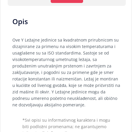
Opis
Ove Y Ležajne jedinice sa kvadratnom prirubnicom su
dizajnirane za primenu na visokim temperaturama i
usaglašene su sa ISO standardima. Sastoje se od
visokotemperaturnog umetnutog ležaja, sa
produženim unutrašnjim prstenom i zavrtnjem za
zaključavanje, i pogodni su za primene gde je smer
rotacije konstantan ili naizmeničan. Ležaj je montiran
u kućište od livenog gvožđa, koje se može pričvrstiti na
zid mašine ili okvir. Y Ležajne jedinice mogu da
podnesu umereno početno neusklađenost, ali obično
ne dozvoljavaju aksijalno pomeranje.
*Svi opisi su informativnog karaktera i mogu
biti podložni promenama; ne garantujemo