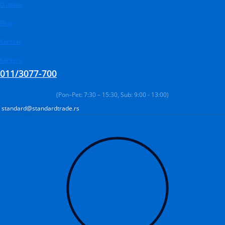
Pređi
Products
O nama
Products
Products
na
search
search
search
Blog
sadržaj
Kontakt
Karijera
011/3077-700
(Pon–Pet: 7:30 – 15:30, Sub: 9:00 - 13:00)
standard@standardtrade.rs