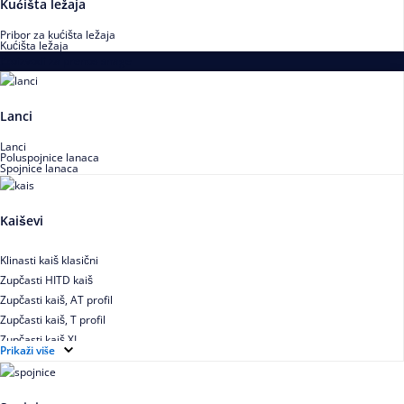
Kućišta ležaja
Pribor za kućišta ležaja
Kućišta ležaja
Proizvodi za prenos snage
Lanci
Lanci
Poluspojnice lanaca
Spojnice lanaca
Kaiševi
Klinasti kaiš klasični
Zupčasti HITD kaiš
Zupčasti kaiš, AT profil
Zupčasti kaiš, T profil
Zupčasti kaiš XL
Prikaži više
Zupčasti STD kaiš
Uskoprofilno klinasto remenje
Uskoprofilno klinasto remenje spojeno