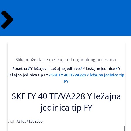
Slika može da se razlikuje od originalnog proizvoda.
Početna
/
Y ležajevi i Ležajne jedinice
/
Y Ležajne jedinice
/
Y
ležajna jedinica tip FY
/ SKF FY 40 TF/VA228 Y ležajna jedinica tip
FY
SKF FY 40 TF/VA228 Y ležajna
jedinica tip FY
SKU:
7316571382555