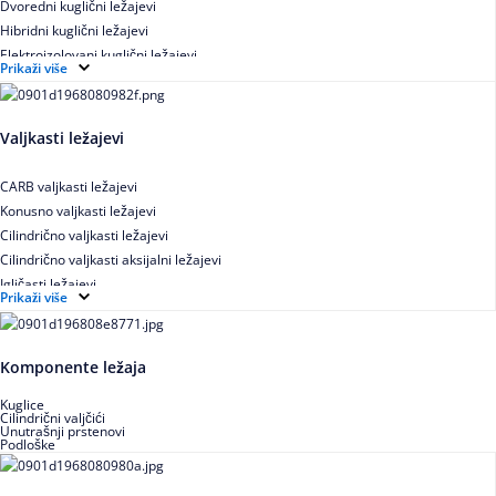
Dvoredni kuglični ležajevi
Hibridni kuglični ležajevi
Elektroizolovani kuglični ležajevi
Prikaži više
Samopodesivi kuglični ležajevi
Aksijalni kuglični ležajevi
Kuglični ležajevi od nerđajućeg čelika
Valjkasti ležajevi
CARB valjkasti ležajevi
Konusno valjkasti ležajevi
Cilindrično valjkasti ležajevi
Cilindrično valjkasti aksijalni ležajevi
Igličasti ležajevi
Prikaži više
Igličasti aksijalni ležajevi
Buričasti ležajevi
Buričasti zaptiveni ležajevi
Komponente ležaja
Buričasti aksijalni ležajevi
Kuglice
Cilindrični valjčići
Unutrašnji prstenovi
Podloške