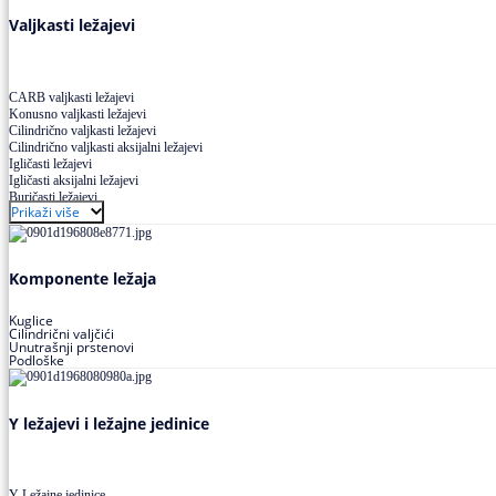
Valjkasti ležajevi
CARB valjkasti ležajevi
Konusno valjkasti ležajevi
Cilindrično valjkasti ležajevi
Cilindrično valjkasti aksijalni ležajevi
Igličasti ležajevi
Igličasti aksijalni ležajevi
Buričasti ležajevi
Prikaži više
Buričasti zaptiveni ležajevi
Buričasti aksijalni ležajevi
Komponente ležaja
Kuglice
Cilindrični valjčići
Unutrašnji prstenovi
Podloške
Y ležajevi i ležajne jedinice
Y Ležajne jedinice