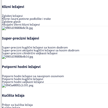
Klizni ležajevi
Zglobni ležajevi
Klizne čaure,potisne podloške i trake
Zglobne glave
Aksijalni sferni klizni ležajevi
Super-precizni ležajevi
Super-precizni kuglični ležajevi sa kosim dodirom
Super-precizni aksijalni kuglični ležajevi sa kosim dodirom
Super-precizni cilindrični valjkasti ležajevi
Potporni hodni ležajevi
Potporni hodni ležajevi sa navojnom osovinom
Potporni hodni kuglični ležajevi
Potporni hodni valjkasti ležajevi
Kućišta ležaja
Pribor za kućišta ležaja
Kućišta ležaja