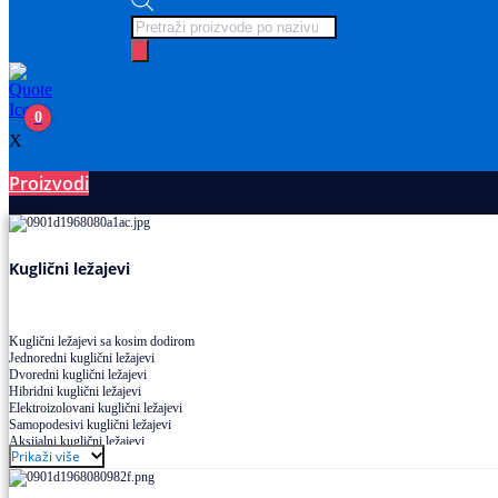
Products
search
0
X
Proizvodi
Ležajevi
Kuglični ležajevi
Kuglični ležajevi sa kosim dodirom
Jednoredni kuglični ležajevi
Dvoredni kuglični ležajevi
Hibridni kuglični ležajevi
Elektroizolovani kuglični ležajevi
Samopodesivi kuglični ležajevi
Aksijalni kuglični ležajevi
Prikaži više
Kuglični ležajevi od nerđajućeg čelika