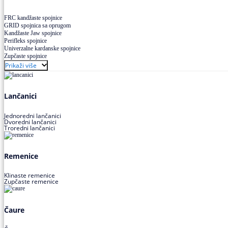
FRC kandžaste spojnice
GRID spojnica sa oprugom
Kandžaste Jaw spojnice
Perifleks spojnice
Univerzalne kardanske spojnice
Zupčaste spojnice
Prikaži više
Lančanici
Jednoredni lančanici
Dvoredni lančanici
Troredni lančanici
Remenice
Klinaste remenice
Zupčaste remenice
Čaure