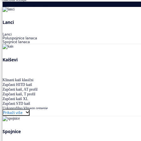
Proizvodi za prenos snage
Lanci
Lanci
Poluspojnice lanaca
Spojnice lanaca
Kaiševi
Klinasti kaiš klasični
Zupčasti HITD kaiš
Zupčasti kaiš, AT profil
Zupčasti kaiš, T profil
Zupčasti kaiš XL
Zupčasti STD kaiš
Uskoprofilno klinasto remenje
Prikaži više
Uskoprofilno klinasto remenje spojeno
Uskoprofilno klinasto remenje XP extra power
Višekanalno remenje PJ,PK
Spojnice