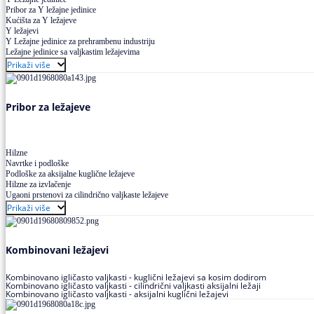
Pribor za Y ležajne jedinice
Kućišta za Y ležajeve
Y ležajevi
Y Ležajne jedinice za prehrambenu industriju
Ležajne jedinice sa valjkastim ležajevima
Prikaži više
Pribor za ležajeve
Hilzne
Navrtke i podloške
Podloške za aksijalne kuglične ležajeve
Hilzne za izvlačenje
Ugaoni prstenovi za cilindrično valjkaste ležajeve
Prikaži više
Kombinovani ležajevi
Kombinovano igličasto valjkasti - kuglični ležajevi sa kosim dodirom
Kombinovano igličasto valjkasti - cilindrični valjkasti aksijalni ležaji
Kombinovano igličasto valjkasti - aksijalni kuglični ležajevi