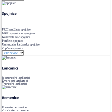
Uskoprofilno klinasto remenje XP extra power
Višekanalno remenje PJ,PK
Spojnice
FRC kandžaste spojnice
GRID spojnica sa oprugom
Kandžaste Jaw spojnice
Perifleks spojnice
Univerzalne kardanske spojnice
Zupčaste spojnice
Prikaži više
Lančanici
Jednoredni lančanici
Dvoredni lančanici
Troredni lančanici
Remenice
Klinaste remenice
Zupčaste remenice