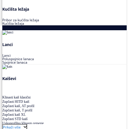
Kućišta ležaja
Pribor za kućišta ležaja
Kućišta ležaja
Proizvodi za prenos snage
Lanci
Lanci
Poluspojnice lanaca
Spojnice lanaca
Kaiševi
Klinasti kaiš klasični
Zupčasti HITD kaiš
Zupčasti kaiš, AT profil
Zupčasti kaiš, T profil
Zupčasti kaiš XL
Zupčasti STD kaiš
Uskoprofilno klinasto remenje
Prikaži više
Uskoprofilno klinasto remenje spojeno