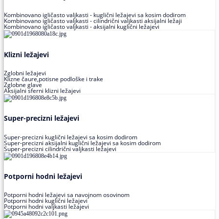
Kombinovano igličasto valjkasti - kuglični ležajevi sa kosim dodirom
Kombinovano igličasto valjkasti - cilindrični valjkasti aksijalni ležaji
Kombinovano igličasto valjkasti - aksijalni kuglični ležajevi
Klizni ležajevi
Zglobni ležajevi
Klizne čaure,potisne podloške i trake
Zglobne glave
Aksijalni sferni klizni ležajevi
Super-precizni ležajevi
Super-precizni kuglični ležajevi sa kosim dodirom
Super-precizni aksijalni kuglični ležajevi sa kosim dodirom
Super-precizni cilindrični valjkasti ležajevi
Potporni hodni ležajevi
Potporni hodni ležajevi sa navojnom osovinom
Potporni hodni kuglični ležajevi
Potporni hodni valjkasti ležajevi