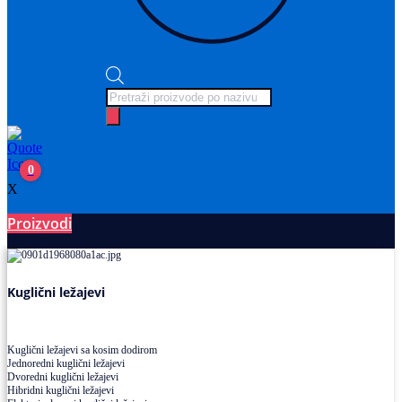
Products
search
0
X
Proizvodi
Ležajevi
Kuglični ležajevi
Kuglični ležajevi sa kosim dodirom
Jednoredni kuglični ležajevi
Dvoredni kuglični ležajevi
Hibridni kuglični ležajevi