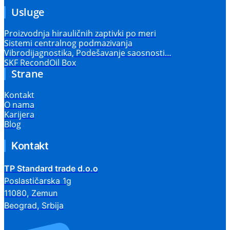
Usluge
Proizvodnja hirauličnih zaptivki po meri
Sistemi centralnog podmazivanja
Vibrodijagnostika, Podešavanje saosnosti…
SKF RecondOil Box
Strane
Kontakt
O nama
Karijera
Blog
Kontakt
TP Standard trade d.o.o
Poslastičarska 1g
11080, Zemun
Beograd, Srbija