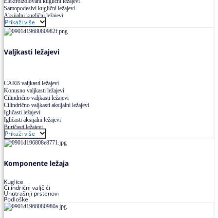
Elektroizolovani kuglični ležajevi
Samopodesivi kuglični ležajevi
Aksijalni kuglični ležajevi
Prikaži više
Kuglični ležajevi od nerđajućeg čelika
Valjkasti ležajevi
CARB valjkasti ležajevi
Konusno valjkasti ležajevi
Cilindrično valjkasti ležajevi
Cilindrično valjkasti aksijalni ležajevi
Igličasti ležajevi
Igličasti aksijalni ležajevi
Buričasti ležajevi
Prikaži više
Buričasti zaptiveni ležajevi
Buričasti aksijalni ležajevi
Komponente ležaja
Kuglice
Cilindrični valjčići
Unutrašnji prstenovi
Podloške