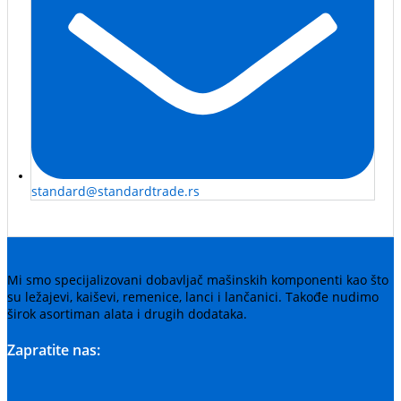
standard@standardtrade.rs
Mi smo specijalizovani dobavljač mašinskih komponenti kao što
su ležajevi, kaiševi, remenice, lanci i lančanici. Takođe nudimo
širok asortiman alata i drugih dodataka.
Zapratite nas: