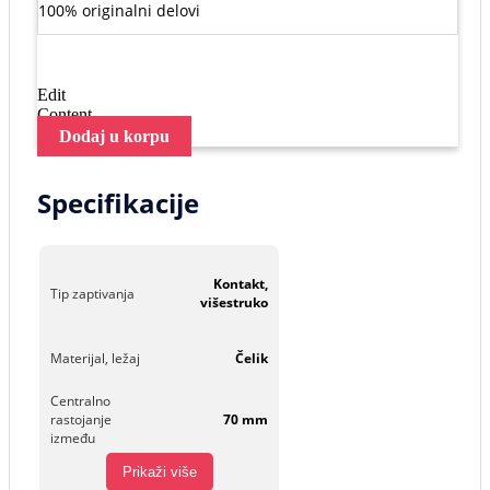
100% originalni delovi
Edit
Content
Dodaj u korpu
Specifikacije
Kontakt,
Tip zaptivanja
višestruko
Materijal, ležaj
Čelik
Centralno
rastojanje
70 mm
između
Prikaži više