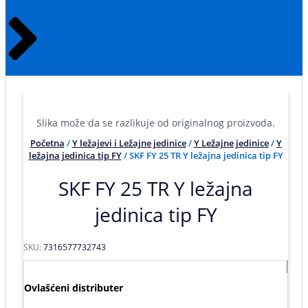
Slika može da se razlikuje od originalnog proizvoda.
Početna
/
Y ležajevi i Ležajne jedinice
/
Y Ležajne jedinice
/
Y
ležajna jedinica tip FY
/ SKF FY 25 TR Y ležajna jedinica tip FY
SKF FY 25 TR Y ležajna
jedinica tip FY
SKU:
7316577732743
Ovlašćeni distributer