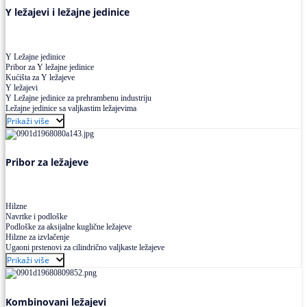
Y ležajevi i ležajne jedinice
Y Ležajne jedinice
Pribor za Y ležajne jedinice
Kućišta za Y ležajeve
Y ležajevi
Y Ležajne jedinice za prehrambenu industriju
Ležajne jedinice sa valjkastim ležajevima
Prikaži više
Pribor za ležajeve
Hilzne
Navrtke i podloške
Podloške za aksijalne kuglične ležajeve
Hilzne za izvlačenje
Ugaoni prstenovi za cilindrično valjkaste ležajeve
Prikaži više
Kombinovani ležajevi