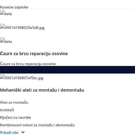
Kasetne zaptivke
Čaure za brzu reparaciju osovine
Čaure za brzu reparaciju osovine
Alati za montažu i demontažu ležajeva
Mehanički alati za montažu i demontažu
Alati za montažu
Izvlakači
Ključevi za navrtke
Kombinovani setovi za montažu i demontažu
Pribor za izvlačenje ležajeva
Prikaži više