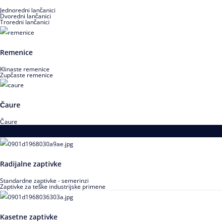
Jednoredni lančanici
Dvoredni lančanici
Troredni lančanici
Remenice
Klinaste remenice
Zupčaste remenice
Čaure
Čaure
Zaptivke
Radijalne zaptivke
Standardne zaptivke - semerinzi
Zaptivke za teške industrijske primene
Kasetne zaptivke