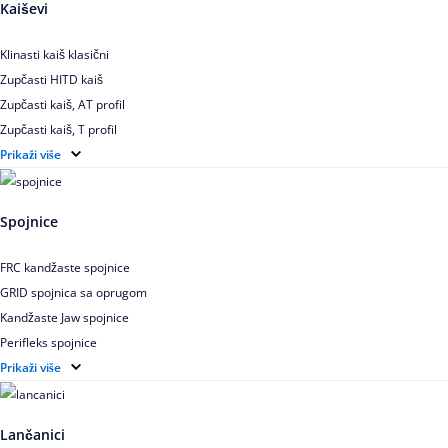
Kaiševi
Klinasti kaiš klasični
Zupčasti HITD kaiš
Zupčasti kaiš, AT profil
Zupčasti kaiš, T profil
Zupčasti kaiš XL
Prikaži više
Zupčasti STD kaiš
Uskoprofilno klinasto remenje
Spojnice
Uskoprofilno klinasto remenje spojeno
Uskoprofilno klinasto remenje XP extra power
FRC kandžaste spojnice
Višekanalno remenje PJ,PK
GRID spojnica sa oprugom
Kandžaste Jaw spojnice
Perifleks spojnice
Univerzalne kardanske spojnice
Prikaži više
Zupčaste spojnice
Lančanici