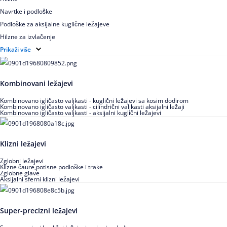
Navrtke i podloške
Podloške za aksijalne kuglične ležajeve
Hilzne za izvlačenje
Ugaoni prstenovi za cilindrično valjkaste ležajeve
Prikaži više
Kombinovani ležajevi
Kombinovano igličasto valjkasti - kuglični ležajevi sa kosim dodirom
Kombinovano igličasto valjkasti - cilindrični valjkasti aksijalni ležaji
Kombinovano igličasto valjkasti - aksijalni kuglični ležajevi
Klizni ležajevi
Zglobni ležajevi
Klizne čaure,potisne podloške i trake
Zglobne glave
Aksijalni sferni klizni ležajevi
Super-precizni ležajevi