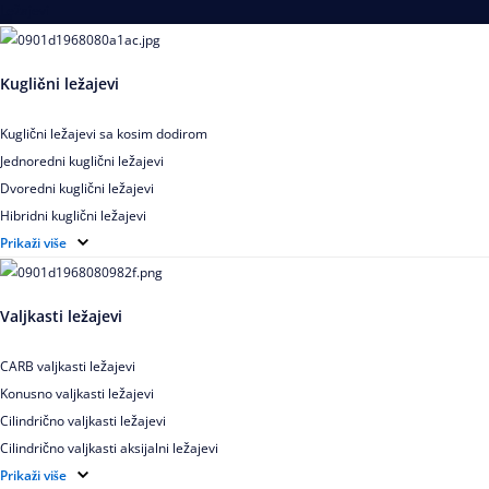
Ležajevi
Kuglični ležajevi
Kuglični ležajevi sa kosim dodirom
Jednoredni kuglični ležajevi
Dvoredni kuglični ležajevi
Hibridni kuglični ležajevi
Elektroizolovani kuglični ležajevi
Prikaži više
Samopodesivi kuglični ležajevi
Aksijalni kuglični ležajevi
Valjkasti ležajevi
Kuglični ležajevi od nerđajućeg čelika
CARB valjkasti ležajevi
Konusno valjkasti ležajevi
Cilindrično valjkasti ležajevi
Cilindrično valjkasti aksijalni ležajevi
Igličasti ležajevi
Prikaži više