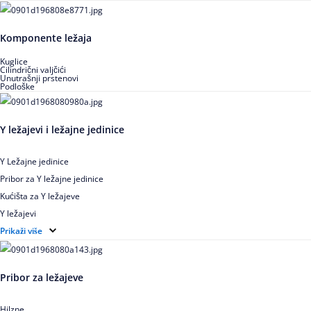
Igličasti aksijalni ležajevi
Buričasti ležajevi
Komponente ležaja
Buričasti zaptiveni ležajevi
Buričasti aksijalni ležajevi
Kuglice
Cilindrični valjčići
Unutrašnji prstenovi
Podloške
Y ležajevi i ležajne jedinice
Y Ležajne jedinice
Pribor za Y ležajne jedinice
Kućišta za Y ležajeve
Y ležajevi
Y Ležajne jedinice za prehrambenu industriju
Prikaži više
Ležajne jedinice sa valjkastim ležajevima
Pribor za ležajeve
Hilzne