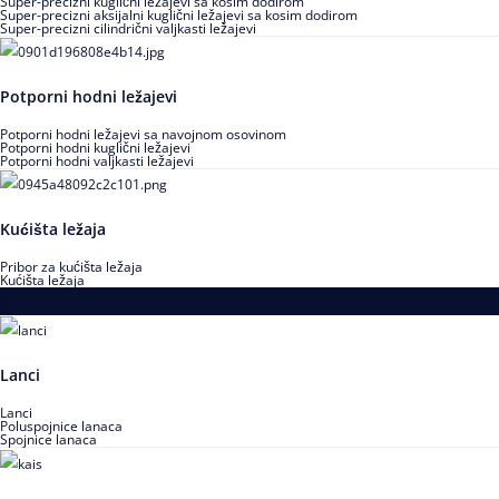
Super-precizni kuglični ležajevi sa kosim dodirom
Super-precizni aksijalni kuglični ležajevi sa kosim dodirom
Super-precizni cilindrični valjkasti ležajevi
Potporni hodni ležajevi
Potporni hodni ležajevi sa navojnom osovinom
Potporni hodni kuglični ležajevi
Potporni hodni valjkasti ležajevi
Kućišta ležaja
Pribor za kućišta ležaja
Kućišta ležaja
Proizvodi za prenos snage
Lanci
Lanci
Poluspojnice lanaca
Spojnice lanaca