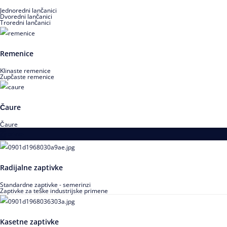
Jednoredni lančanici
Dvoredni lančanici
Troredni lančanici
Remenice
Klinaste remenice
Zupčaste remenice
Čaure
Čaure
Zaptivke
Radijalne zaptivke
Standardne zaptivke - semerinzi
Zaptivke za teške industrijske primene
Kasetne zaptivke