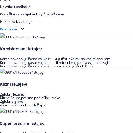
Navrtke i podloške
Podloške za aksijalne kuglične ležajeve
Hilzne za izvlačenje
Ugaoni prstenovi za cilindrično valjkaste ležajeve
Prikaži više
Kombinovani ležajevi
Kombinovano igličasto valjkasti - kuglični ležajevi sa kosim dodirom
Kombinovano igličasto valjkasti - cilindrični valjkasti aksijalni ležaji
Kombinovano igličasto valjkasti - aksijalni kuglični ležajevi
Klizni ležajevi
Zglobni ležajevi
Klizne čaure,potisne podloške i trake
Zglobne glave
Aksijalni sferni klizni ležajevi
Super-precizni ležajevi