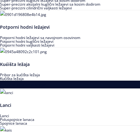
Super-precizni kuglični ležajevi sa kosim dodirom
Super-precizni aksijalni kuglični ležajevi sa kosim dodirom
Super-precizni cilindrični valjkasti ležajevi
Potporni hodni ležajevi
Potporni hodni ležajevi sa navojnom osovinom
Potporni hodni kuglični ležajevi
Potporni hodni valjkasti ležajevi
Kućišta ležaja
Pribor za kućišta ležaja
Kućišta ležaja
Proizvodi za prenos snage
Lanci
Lanci
Poluspojnice lanaca
Spojnice lanaca