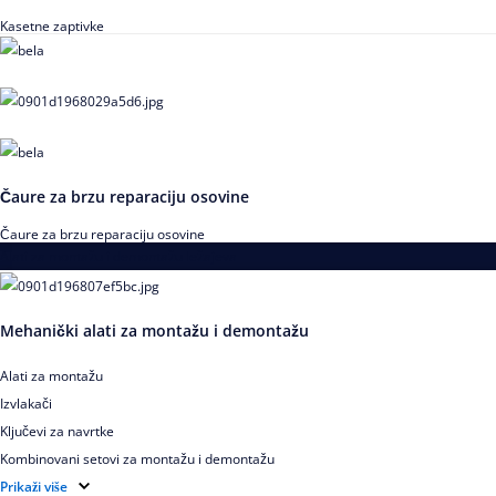
Kasetne zaptivke
Čaure za brzu reparaciju osovine
Čaure za brzu reparaciju osovine
Alati za montažu i demontažu ležajeva
Mehanički alati za montažu i demontažu
Alati za montažu
Izvlakači
Ključevi za navrtke
Kombinovani setovi za montažu i demontažu
Pribor za izvlačenje ležajeva
Prikaži više