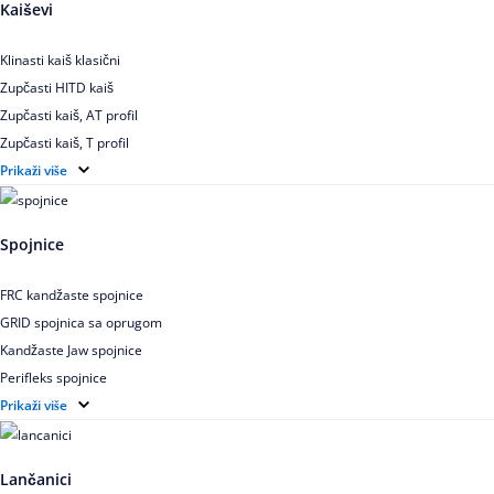
Kaiševi
Klinasti kaiš klasični
Zupčasti HITD kaiš
Zupčasti kaiš, AT profil
Zupčasti kaiš, T profil
Zupčasti kaiš XL
Prikaži više
Zupčasti STD kaiš
Uskoprofilno klinasto remenje
Spojnice
Uskoprofilno klinasto remenje spojeno
Uskoprofilno klinasto remenje XP extra power
FRC kandžaste spojnice
Višekanalno remenje PJ,PK
GRID spojnica sa oprugom
Kandžaste Jaw spojnice
Perifleks spojnice
Univerzalne kardanske spojnice
Prikaži više
Zupčaste spojnice
Lančanici