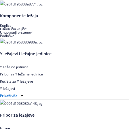
Igličasti aksijalni ležajevi
Buričasti ležajevi
Komponente ležaja
Buričasti zaptiveni ležajevi
Buričasti aksijalni ležajevi
Kuglice
Cilindrični valjčići
Unutrašnji prstenovi
Podloške
Y ležajevi i ležajne jedinice
Y Ležajne jedinice
Pribor za Y ležajne jedinice
Kućišta za Y ležajeve
Y ležajevi
Y Ležajne jedinice za prehrambenu industriju
Prikaži više
Ležajne jedinice sa valjkastim ležajevima
Pribor za ležajeve
Hilzne