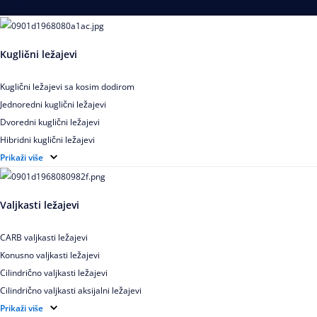
Ležajevi
Kuglični ležajevi
Kuglični ležajevi sa kosim dodirom
Jednoredni kuglični ležajevi
Dvoredni kuglični ležajevi
Hibridni kuglični ležajevi
Elektroizolovani kuglični ležajevi
Prikaži više
Samopodesivi kuglični ležajevi
Aksijalni kuglični ležajevi
Valjkasti ležajevi
Kuglični ležajevi od nerđajućeg čelika
CARB valjkasti ležajevi
Konusno valjkasti ležajevi
Cilindrično valjkasti ležajevi
Cilindrično valjkasti aksijalni ležajevi
Igličasti ležajevi
Prikaži više