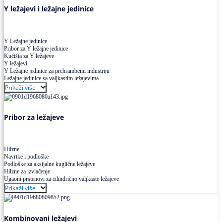
Y ležajevi i ležajne jedinice
Y Ležajne jedinice
Pribor za Y ležajne jedinice
Kućišta za Y ležajeve
Y ležajevi
Y Ležajne jedinice za prehrambenu industriju
Ležajne jedinice sa valjkastim ležajevima
Prikaži više
Pribor za ležajeve
Hilzne
Navrtke i podloške
Podloške za aksijalne kuglične ležajeve
Hilzne za izvlačenje
Ugaoni prstenovi za cilindrično valjkaste ležajeve
Prikaži više
Kombinovani ležajevi