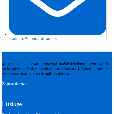
standard@standardtrade.rs
Mi smo specijalizovani dobavljač mašinskih komponenti kao što
su ležajevi, kaiševi, remenice, lanci i lančanici. Takođe nudimo
širok asortiman alata i drugih dodataka.
Zapratite nas:
Usluge