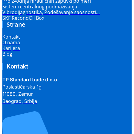
Proizvodnja hirauličnih zaptivki po meri
Sistemi centralnog podmazivanja
Vibrodijagnostika, Podešavanje saosnosti…
SKF RecondOil Box
Strane
Kontakt
O nama
Karijera
Blog
Kontakt
TP Standard trade d.o.o
Poslastičarska 1g
11080, Zemun
Beograd, Srbija