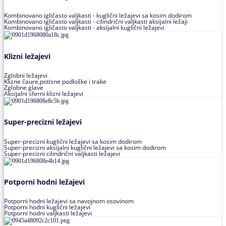
Kombinovano igličasto valjkasti - kuglični ležajevi sa kosim dodirom
Kombinovano igličasto valjkasti - cilindrični valjkasti aksijalni ležaji
Kombinovano igličasto valjkasti - aksijalni kuglični ležajevi
Klizni ležajevi
Zglobni ležajevi
Klizne čaure,potisne podloške i trake
Zglobne glave
Aksijalni sferni klizni ležajevi
Super-precizni ležajevi
Super-precizni kuglični ležajevi sa kosim dodirom
Super-precizni aksijalni kuglični ležajevi sa kosim dodirom
Super-precizni cilindrični valjkasti ležajevi
Potporni hodni ležajevi
Potporni hodni ležajevi sa navojnom osovinom
Potporni hodni kuglični ležajevi
Potporni hodni valjkasti ležajevi