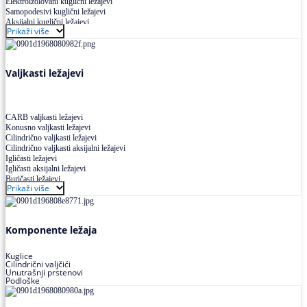
Elektroizolovani kuglični ležajevi
Samopodesivi kuglični ležajevi
Aksijalni kuglični ležajevi
Prikaži više
Kuglični ležajevi od nerđajućeg čelika
Valjkasti ležajevi
CARB valjkasti ležajevi
Konusno valjkasti ležajevi
Cilindrično valjkasti ležajevi
Cilindrično valjkasti aksijalni ležajevi
Igličasti ležajevi
Igličasti aksijalni ležajevi
Buričasti ležajevi
Prikaži više
Buričasti zaptiveni ležajevi
Buričasti aksijalni ležajevi
Komponente ležaja
Kuglice
Cilindrični valjčići
Unutrašnji prstenovi
Podloške