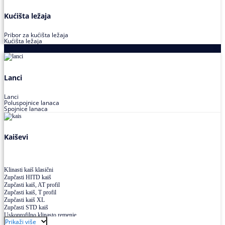
Kućišta ležaja
Pribor za kućišta ležaja
Kućišta ležaja
Proizvodi za prenos snage
Lanci
Lanci
Poluspojnice lanaca
Spojnice lanaca
Kaiševi
Klinasti kaiš klasični
Zupčasti HITD kaiš
Zupčasti kaiš, AT profil
Zupčasti kaiš, T profil
Zupčasti kaiš XL
Zupčasti STD kaiš
Uskoprofilno klinasto remenje
Prikaži više
Uskoprofilno klinasto remenje spojeno