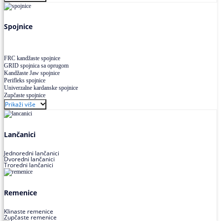
Uskoprofilno klinasto remenje XP extra power
Višekanalno remenje PJ,PK
Spojnice
FRC kandžaste spojnice
GRID spojnica sa oprugom
Kandžaste Jaw spojnice
Perifleks spojnice
Univerzalne kardanske spojnice
Zupčaste spojnice
Prikaži više
Lančanici
Jednoredni lančanici
Dvoredni lančanici
Troredni lančanici
Remenice
Klinaste remenice
Zupčaste remenice