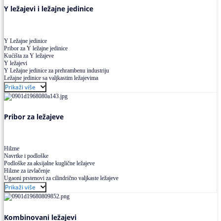
Y ležajevi i ležajne jedinice
Y Ležajne jedinice
Pribor za Y ležajne jedinice
Kućišta za Y ležajeve
Y ležajevi
Y Ležajne jedinice za prehrambenu industriju
Ležajne jedinice sa valjkastim ležajevima
Prikaži više
Pribor za ležajeve
Hilzne
Navrtke i podloške
Podloške za aksijalne kuglične ležajeve
Hilzne za izvlačenje
Ugaoni prstenovi za cilindrično valjkaste ležajeve
Prikaži više
Kombinovani ležajevi