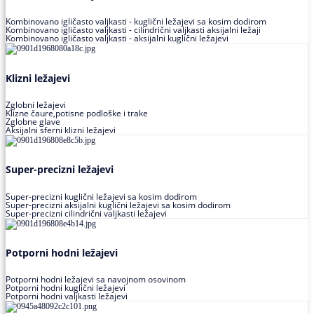
Kombinovano igličasto valjkasti - kuglični ležajevi sa kosim dodirom
Kombinovano igličasto valjkasti - cilindrični valjkasti aksijalni ležaji
Kombinovano igličasto valjkasti - aksijalni kuglični ležajevi
Klizni ležajevi
Zglobni ležajevi
Klizne čaure,potisne podloške i trake
Zglobne glave
Aksijalni sferni klizni ležajevi
Super-precizni ležajevi
Super-precizni kuglični ležajevi sa kosim dodirom
Super-precizni aksijalni kuglični ležajevi sa kosim dodirom
Super-precizni cilindrični valjkasti ležajevi
Potporni hodni ležajevi
Potporni hodni ležajevi sa navojnom osovinom
Potporni hodni kuglični ležajevi
Potporni hodni valjkasti ležajevi