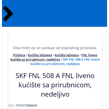
Slika može da se razlikuje od originalnog proizvoda.
Početna
/
Kućišta ležajeva
/
Kućišta ležajeva
/
FNL liveno
kućište sa prirubnicom, nedeljivo
/ SKF FNL 508 A FNL liveno
kućište sa prirubnicom, nedeljivo
SKF FNL 508 A FNL liveno
kućište sa prirubnicom,
nedeljivo
SKU:
7316572868645