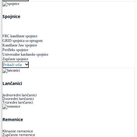
Uskoprofilno klinasto remenje XP extra power
Višekanalno remenje PJ,PK
Spojnice
FRC kandžaste spojnice
GRID spojnica sa oprugom
Kandžaste Jaw spojnice
Perifleks spojnice
Univerzalne kardanske spojnice
Zupčaste spojnice
Prikaži više
Lančanici
Jednoredni lančanici
Dvoredni lančanici
Troredni lančanici
Remenice
Klinaste remenice
Zupčaste remenice