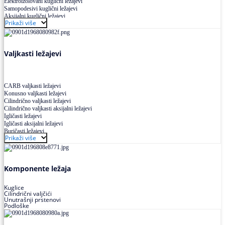
Elektroizolovani kuglični ležajevi
Samopodesivi kuglični ležajevi
Aksijalni kuglični ležajevi
Prikaži više
Kuglični ležajevi od nerđajućeg čelika
Valjkasti ležajevi
CARB valjkasti ležajevi
Konusno valjkasti ležajevi
Cilindrično valjkasti ležajevi
Cilindrično valjkasti aksijalni ležajevi
Igličasti ležajevi
Igličasti aksijalni ležajevi
Buričasti ležajevi
Prikaži više
Buričasti zaptiveni ležajevi
Buričasti aksijalni ležajevi
Komponente ležaja
Kuglice
Cilindrični valjčići
Unutrašnji prstenovi
Podloške