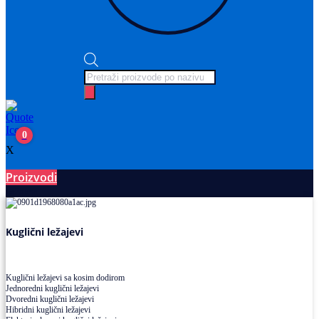
Products
search
0
X
Proizvodi
Ležajevi
Kuglični ležajevi
Kuglični ležajevi sa kosim dodirom
Jednoredni kuglični ležajevi
Dvoredni kuglični ležajevi
Hibridni kuglični ležajevi