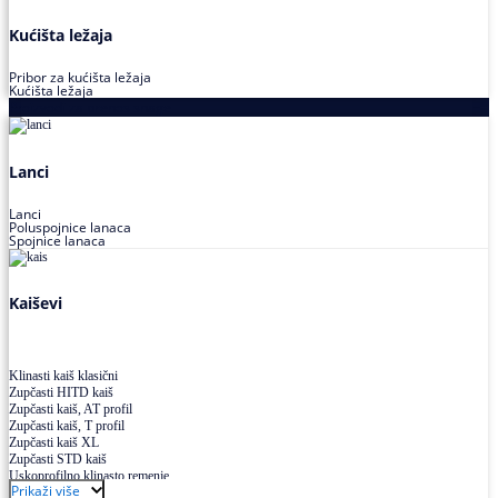
Kućišta ležaja
Pribor za kućišta ležaja
Kućišta ležaja
Proizvodi za prenos snage
Lanci
Lanci
Poluspojnice lanaca
Spojnice lanaca
Kaiševi
Klinasti kaiš klasični
Zupčasti HITD kaiš
Zupčasti kaiš, AT profil
Zupčasti kaiš, T profil
Zupčasti kaiš XL
Zupčasti STD kaiš
Uskoprofilno klinasto remenje
Prikaži više
Uskoprofilno klinasto remenje spojeno