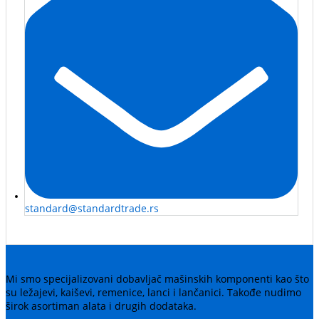
standard@standardtrade.rs
Mi smo specijalizovani dobavljač mašinskih komponenti kao što
su ležajevi, kaiševi, remenice, lanci i lančanici. Takođe nudimo
širok asortiman alata i drugih dodataka.