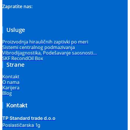
Zapratite nas:
Usluge
Proizvodnja hirauličnih zaptivki po meri
Sistemi centralnog podmazivanja
Vibrodijagnostika, Podešavanje saosnosti…
SKF RecondOil Box
Strane
Kontakt
O nama
Karijera
Blog
Kontakt
TP Standard trade d.o.o
Poslastičarska 1g