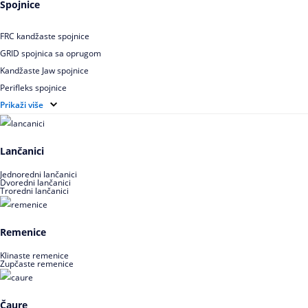
Spojnice
Uskoprofilno klinasto remenje spojeno
Uskoprofilno klinasto remenje XP extra power
FRC kandžaste spojnice
Višekanalno remenje PJ,PK
GRID spojnica sa oprugom
Kandžaste Jaw spojnice
Perifleks spojnice
Univerzalne kardanske spojnice
Prikaži više
Zupčaste spojnice
Lančanici
Jednoredni lančanici
Dvoredni lančanici
Troredni lančanici
Remenice
Klinaste remenice
Zupčaste remenice
Čaure