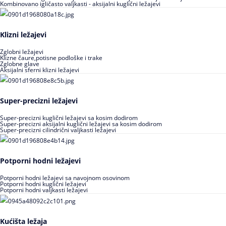
Kombinovano igličasto valjkasti - aksijalni kuglični ležajevi
Klizni ležajevi
Zglobni ležajevi
Klizne čaure,potisne podloške i trake
Zglobne glave
Aksijalni sferni klizni ležajevi
Super-precizni ležajevi
Super-precizni kuglični ležajevi sa kosim dodirom
Super-precizni aksijalni kuglični ležajevi sa kosim dodirom
Super-precizni cilindrični valjkasti ležajevi
Potporni hodni ležajevi
Potporni hodni ležajevi sa navojnom osovinom
Potporni hodni kuglični ležajevi
Potporni hodni valjkasti ležajevi
Kućišta ležaja