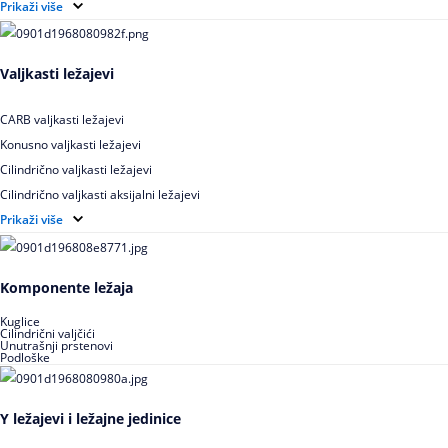
Elektroizolovani kuglični ležajevi
Prikaži više
Samopodesivi kuglični ležajevi
Aksijalni kuglični ležajevi
Valjkasti ležajevi
Kuglični ležajevi od nerđajućeg čelika
CARB valjkasti ležajevi
Konusno valjkasti ležajevi
Cilindrično valjkasti ležajevi
Cilindrično valjkasti aksijalni ležajevi
Igličasti ležajevi
Prikaži više
Igličasti aksijalni ležajevi
Buričasti ležajevi
Komponente ležaja
Buričasti zaptiveni ležajevi
Buričasti aksijalni ležajevi
Kuglice
Cilindrični valjčići
Unutrašnji prstenovi
Podloške
Y ležajevi i ležajne jedinice