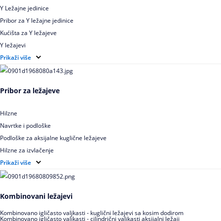
Y Ležajne jedinice
Pribor za Y ležajne jedinice
Kućišta za Y ležajeve
Y ležajevi
Y Ležajne jedinice za prehrambenu industriju
Prikaži više
Ležajne jedinice sa valjkastim ležajevima
Pribor za ležajeve
Hilzne
Navrtke i podloške
Podloške za aksijalne kuglične ležajeve
Hilzne za izvlačenje
Ugaoni prstenovi za cilindrično valjkaste ležajeve
Prikaži više
Kombinovani ležajevi
Kombinovano igličasto valjkasti - kuglični ležajevi sa kosim dodirom
Kombinovano igličasto valjkasti - cilindrični valjkasti aksijalni ležaji