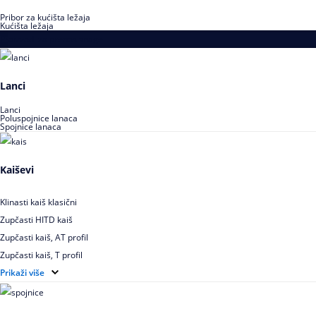
Pribor za kućišta ležaja
Kućišta ležaja
Proizvodi za prenos snage
Lanci
Lanci
Poluspojnice lanaca
Spojnice lanaca
Kaiševi
Klinasti kaiš klasični
Zupčasti HITD kaiš
Zupčasti kaiš, AT profil
Zupčasti kaiš, T profil
Zupčasti kaiš XL
Prikaži više
Zupčasti STD kaiš
Uskoprofilno klinasto remenje