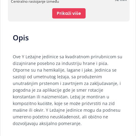
Centralno rastojanje između
Prikaži više
Opis
Ove Y Ležajne jedinice sa kvadratnom prirubnicom su
dizajnirane posebno za industriju hrane i pića.
Otporne su na hemikalije, lagane i jake. Jedinica se
sastoji od umetnutog ležaja, sa produženim
unutrašnjim prstenom i zavrtnjem za zaključavanje, i
pogodna je za aplikacije gde je smer rotacije
konstantan ili naizmeničan. Ležaj je montiran u
kompozitno kućište, koje se može pričvrstiti na zid
mašine ili okvir. Y Ležajne jedinice mogu da podnesu
umereno početno neusklađenost, ali obično ne
dozvoljavaju aksijalno pomeranje.