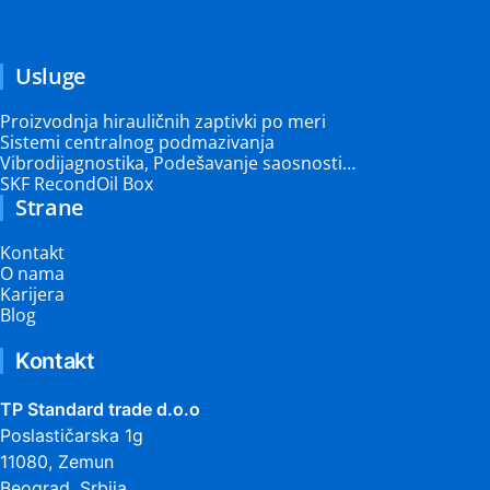
Usluge
Proizvodnja hirauličnih zaptivki po meri
Sistemi centralnog podmazivanja
Vibrodijagnostika, Podešavanje saosnosti…
SKF RecondOil Box
Strane
Kontakt
O nama
Karijera
Blog
Kontakt
TP Standard trade d.o.o
Poslastičarska 1g
11080, Zemun
Beograd, Srbija