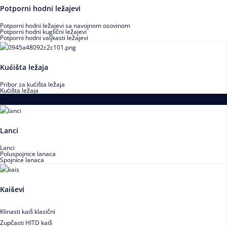
Potporni hodni ležajevi
Potporni hodni ležajevi sa navojnom osovinom
Potporni hodni kuglični ležajevi
Potporni hodni valjkasti ležajevi
Kućišta ležaja
Pribor za kućišta ležaja
Kućišta ležaja
Proizvodi za prenos snage
Lanci
Lanci
Poluspojnice lanaca
Spojnice lanaca
Kaiševi
Klinasti kaiš klasični
Zupčasti HITD kaiš