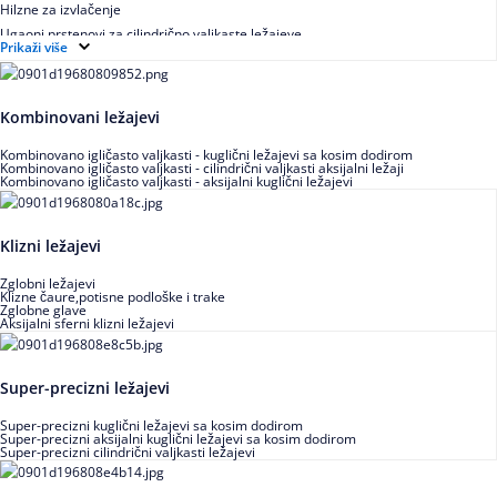
Hilzne za izvlačenje
Ugaoni prstenovi za cilindrično valjkaste ležajeve
Prikaži više
Kombinovani ležajevi
Kombinovano igličasto valjkasti - kuglični ležajevi sa kosim dodirom
Kombinovano igličasto valjkasti - cilindrični valjkasti aksijalni ležaji
Kombinovano igličasto valjkasti - aksijalni kuglični ležajevi
Klizni ležajevi
Zglobni ležajevi
Klizne čaure,potisne podloške i trake
Zglobne glave
Aksijalni sferni klizni ležajevi
Super-precizni ležajevi
Super-precizni kuglični ležajevi sa kosim dodirom
Super-precizni aksijalni kuglični ležajevi sa kosim dodirom
Super-precizni cilindrični valjkasti ležajevi