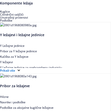
Buričasti zaptiveni ležajevi
Komponente ležaja
Buričasti aksijalni ležajevi
Kuglice
Cilindrični valjčići
Unutrašnji prstenovi
Podloške
Y ležajevi i ležajne jedinice
Y Ležajne jedinice
Pribor za Y ležajne jedinice
Kućišta za Y ležajeve
Y ležajevi
Y Ležajne jedinice za prehrambenu industriju
Prikaži više
Ležajne jedinice sa valjkastim ležajevima
Pribor za ležajeve
Hilzne
Navrtke i podloške
Podloške za aksijalne kuglične ležajeve