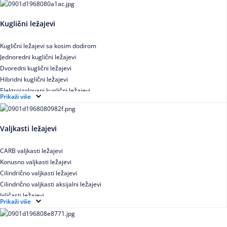
Kuglični ležajevi
Kuglični ležajevi sa kosim dodirom
Jednoredni kuglični ležajevi
Dvoredni kuglični ležajevi
Hibridni kuglični ležajevi
Elektroizolovani kuglični ležajevi
Prikaži više
Samopodesivi kuglični ležajevi
Aksijalni kuglični ležajevi
Kuglični ležajevi od nerđajućeg čelika
Valjkasti ležajevi
CARB valjkasti ležajevi
Konusno valjkasti ležajevi
Cilindrično valjkasti ležajevi
Cilindrično valjkasti aksijalni ležajevi
Igličasti ležajevi
Prikaži više
Igličasti aksijalni ležajevi
Buričasti ležajevi