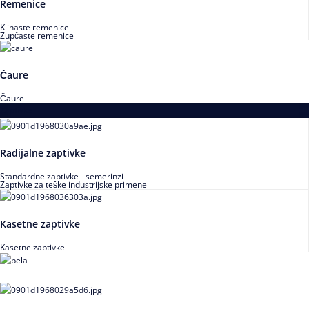
Remenice
Klinaste remenice
Zupčaste remenice
Čaure
Čaure
Zaptivke
Radijalne zaptivke
Standardne zaptivke - semerinzi
Zaptivke za teške industrijske primene
Kasetne zaptivke
Kasetne zaptivke