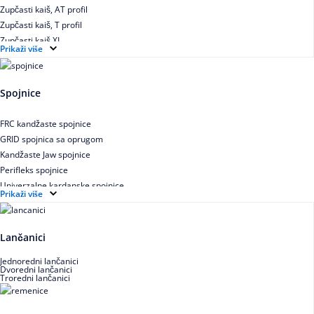
Zupčasti kaiš, AT profil
Zupčasti kaiš, T profil
Zupčasti kaiš XL
Prikaži više
Zupčasti STD kaiš
Uskoprofilno klinasto remenje
Uskoprofilno klinasto remenje spojeno
Spojnice
Uskoprofilno klinasto remenje XP extra power
Višekanalno remenje PJ,PK
FRC kandžaste spojnice
GRID spojnica sa oprugom
Kandžaste Jaw spojnice
Perifleks spojnice
Univerzalne kardanske spojnice
Prikaži više
Zupčaste spojnice
Lančanici
Jednoredni lančanici
Dvoredni lančanici
Troredni lančanici