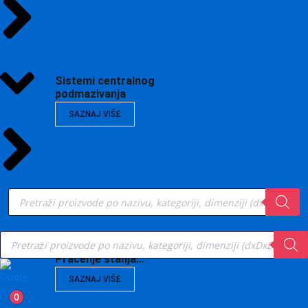
Sistemi centralnog
podmazivanja
SAZNAJ VIŠE
Products
search
Products
search
Vibrodijagnostika,
Praćenje stanja…
SAZNAJ VIŠE
0