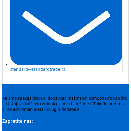
standard@standardtrade.rs
Mi smo specijalizovani dobavljač mašinskih komponenti kao što
su ležajevi, kaiševi, remenice, lanci i lančanici. Takođe nudimo
širok asortiman alata i drugih dodataka.
Zapratite nas: