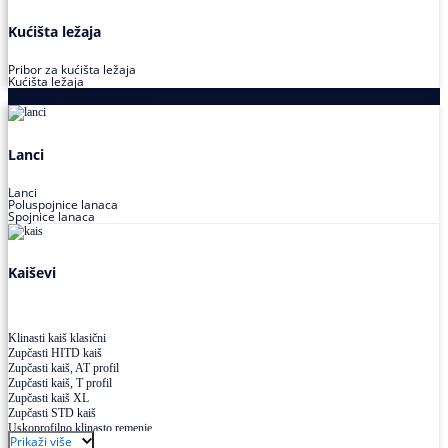
Kućišta ležaja
Pribor za kućišta ležaja
Kućišta ležaja
Proizvodi za prenos snage
Lanci
Lanci
Poluspojnice lanaca
Spojnice lanaca
Kaiševi
Klinasti kaiš klasični
Zupčasti HITD kaiš
Zupčasti kaiš, AT profil
Zupčasti kaiš, T profil
Zupčasti kaiš XL
Zupčasti STD kaiš
Uskoprofilno klinasto remenje
Prikaži više
Uskoprofilno klinasto remenje spojeno