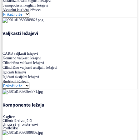
Elektroizolovani kuglični ležajevi
Samopodesivi kuglični ležajevi
Aksijalni kuglični ležajevi
Prikaži više
Kuglični ležajevi od nerđajućeg čelika
Valjkasti ležajevi
CARB valjkasti ležajevi
Konusno valjkasti ležajevi
Cilindrično valjkasti ležajevi
Cilindrično valjkasti aksijalni ležajevi
Igličasti ležajevi
Igličasti aksijalni ležajevi
Buričasti ležajevi
Prikaži više
Buričasti zaptiveni ležajevi
Buričasti aksijalni ležajevi
Komponente ležaja
Kuglice
Cilindrični valjčići
Unutrašnji prstenovi
Podloške