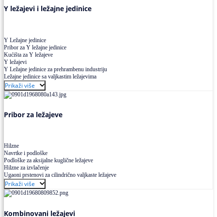
Y ležajevi i ležajne jedinice
Y Ležajne jedinice
Pribor za Y ležajne jedinice
Kućišta za Y ležajeve
Y ležajevi
Y Ležajne jedinice za prehrambenu industriju
Ležajne jedinice sa valjkastim ležajevima
Prikaži više
Pribor za ležajeve
Hilzne
Navrtke i podloške
Podloške za aksijalne kuglične ležajeve
Hilzne za izvlačenje
Ugaoni prstenovi za cilindrično valjkaste ležajeve
Prikaži više
Kombinovani ležajevi