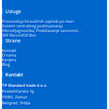
Usluge
Proizvodnja hirauličnih zaptivki po meri
Sistemi centralnog podmazivanja
Vibrodijagnostika, Podešavanje saosnosti…
SKF RecondOil Box
Strane
Kontakt
O nama
Karijera
Blog
Kontakt
TP Standard trade d.o.o
Poslastičarska 1g
11080, Zemun
Beograd, Srbija