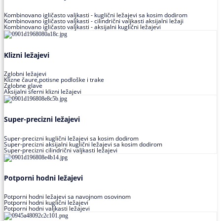
Kombinovano igličasto valjkasti - kuglični ležajevi sa kosim dodirom
Kombinovano igličasto valjkasti - cilindrični valjkasti aksijalni ležaji
Kombinovano igličasto valjkasti - aksijalni kuglični ležajevi
Klizni ležajevi
Zglobni ležajevi
Klizne čaure,potisne podloške i trake
Zglobne glave
Aksijalni sferni klizni ležajevi
Super-precizni ležajevi
Super-precizni kuglični ležajevi sa kosim dodirom
Super-precizni aksijalni kuglični ležajevi sa kosim dodirom
Super-precizni cilindrični valjkasti ležajevi
Potporni hodni ležajevi
Potporni hodni ležajevi sa navojnom osovinom
Potporni hodni kuglični ležajevi
Potporni hodni valjkasti ležajevi