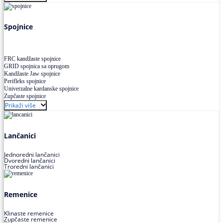
Uskoprofilno klinasto remenje XP extra power
Višekanalno remenje PJ,PK
Spojnice
FRC kandžaste spojnice
GRID spojnica sa oprugom
Kandžaste Jaw spojnice
Perifleks spojnice
Univerzalne kardanske spojnice
Zupčaste spojnice
Prikaži više
Lančanici
Jednoredni lančanici
Dvoredni lančanici
Troredni lančanici
Remenice
Klinaste remenice
Zupčaste remenice