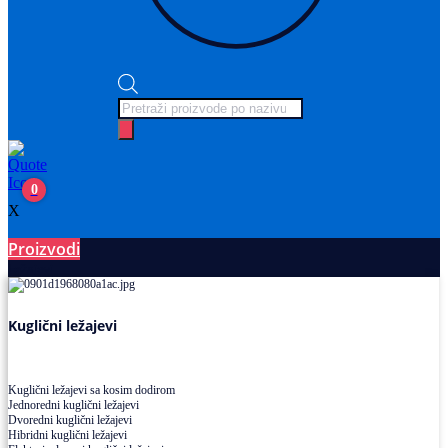
Products
search
0
X
Proizvodi
Ležajevi
Kuglični ležajevi
Kuglični ležajevi sa kosim dodirom
Jednoredni kuglični ležajevi
Dvoredni kuglični ležajevi
Hibridni kuglični ležajevi