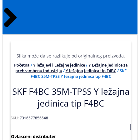
Slika može da se razlikuje od originalnog proizvoda.
Početna
/
Y ležajevi i Ležajne jedinice
/
Y Ležajne jedinice za
prehrambenu industriju
/
Y ležajna jedinica tip F4BC
/ SKF
F4BC 35M-TPSS Y ležajna jedinica tip F4BC
SKF F4BC 35M-TPSS Y ležajna
jedinica tip F4BC
SKU:
7316577856548
Ovlašćeni distributer