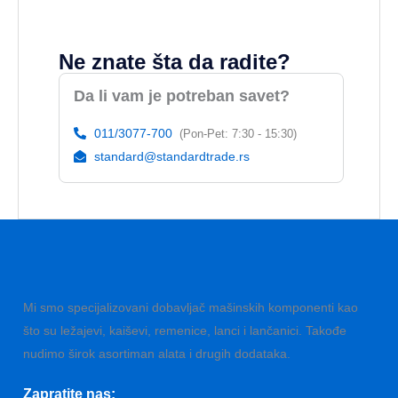
Ne znate šta da radite?
Da li vam je potreban savet?
011/3077-700
(Pon-Pet: 7:30 - 15:30)
standard@standardtrade.rs
Mi smo specijalizovani dobavljač mašinskih komponenti kao
što su ležajevi, kaiševi, remenice, lanci i lančanici. Takođe
nudimo širok asortiman alata i drugih dodataka.
Zapratite nas: