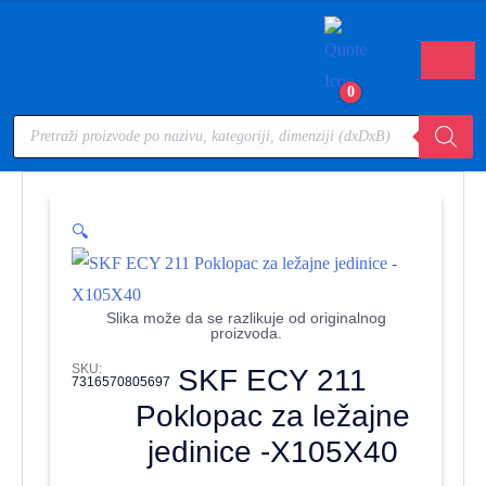
0
🔍
Slika može da se razlikuje od originalnog
proizvoda.
SKU:
SKF ECY 211
7316570805697
Poklopac za ležajne
jedinice -X105X40