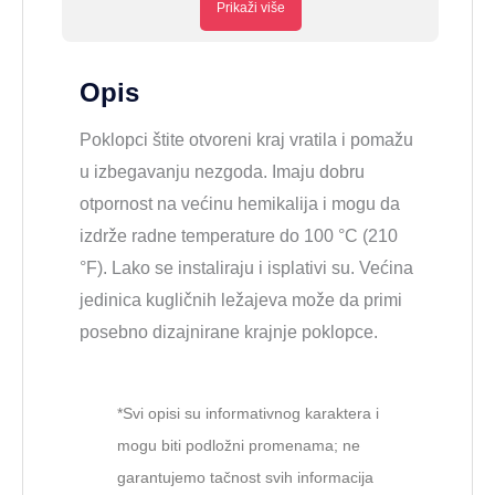
Prikaži više
Opis
Poklopci štite otvoreni kraj vratila i pomažu
u izbegavanju nezgoda. Imaju dobru
otpornost na većinu hemikalija i mogu da
izdrže radne temperature do 100 °C (210
°F). Lako se instaliraju i isplativi su. Većina
jedinica kugličnih ležajeva može da primi
posebno dizajnirane krajnje poklopce.
*Svi opisi su informativnog karaktera i
mogu biti podložni promenama; ne
garantujemo tačnost svih informacija