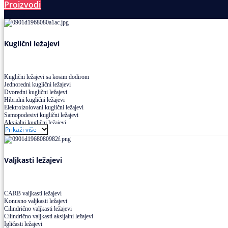
Proizvodi
Ležajevi
Kuglični ležajevi
Kuglični ležajevi sa kosim dodirom
Jednoredni kuglični ležajevi
Dvoredni kuglični ležajevi
Hibridni kuglični ležajevi
Elektroizolovani kuglični ležajevi
Samopodesivi kuglični ležajevi
Aksijalni kuglični ležajevi
Prikaži više
Kuglični ležajevi od nerđajućeg čelika
Valjkasti ležajevi
CARB valjkasti ležajevi
Konusno valjkasti ležajevi
Cilindrično valjkasti ležajevi
Cilindrično valjkasti aksijalni ležajevi
Igličasti ležajevi