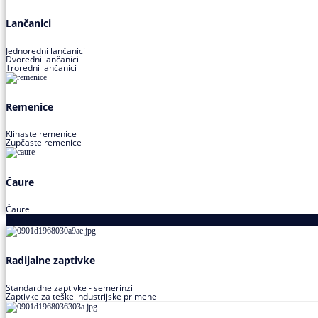
Lančanici
Jednoredni lančanici
Dvoredni lančanici
Troredni lančanici
Remenice
Klinaste remenice
Zupčaste remenice
Čaure
Čaure
Zaptivke
Radijalne zaptivke
Standardne zaptivke - semerinzi
Zaptivke za teške industrijske primene