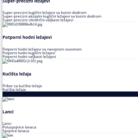
Super-precizni ležajevi
Super-precizni kuglični ležajevi sa kosim dodirom
Super-precizni aksijalni kuglični ležajevi sa kosim dodirom
Super-precizni cilindrični valjkasti ležajevi
Potporni hodni ležajevi
Potporni hodni ležajevi sa navojnom osovinom
Potporni hodni kuglični ležajevi
Potporni hodni valjkasti ležajevi
Kućišta ležaja
Pribor za kućišta ležaja
Kućišta ležaja
Proizvodi za prenos snage
Lanci
Lanci
Poluspojnice lanaca
Spojnice lanaca