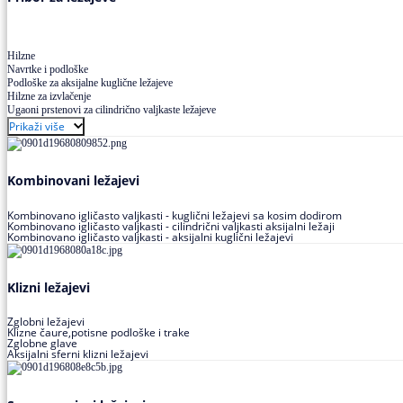
Hilzne
Navrtke i podloške
Podloške za aksijalne kuglične ležajeve
Hilzne za izvlačenje
Ugaoni prstenovi za cilindrično valjkaste ležajeve
Prikaži više
Kombinovani ležajevi
Kombinovano igličasto valjkasti - kuglični ležajevi sa kosim dodirom
Kombinovano igličasto valjkasti - cilindrični valjkasti aksijalni ležaji
Kombinovano igličasto valjkasti - aksijalni kuglični ležajevi
Klizni ležajevi
Zglobni ležajevi
Klizne čaure,potisne podloške i trake
Zglobne glave
Aksijalni sferni klizni ležajevi