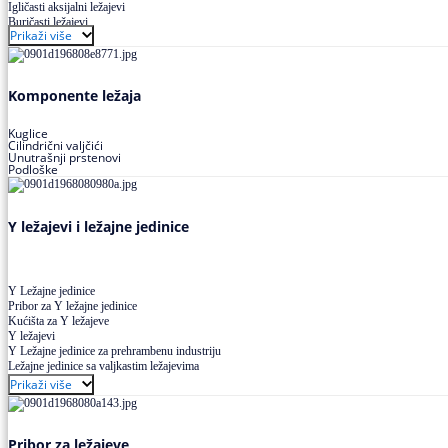
Igličasti aksijalni ležajevi
Buričasti ležajevi
Prikaži više
Buričasti zaptiveni ležajevi
Buričasti aksijalni ležajevi
Komponente ležaja
Kuglice
Cilindrični valjčići
Unutrašnji prstenovi
Podloške
Y ležajevi i ležajne jedinice
Y Ležajne jedinice
Pribor za Y ležajne jedinice
Kućišta za Y ležajeve
Y ležajevi
Y Ležajne jedinice za prehrambenu industriju
Ležajne jedinice sa valjkastim ležajevima
Prikaži više
Pribor za ležajeve