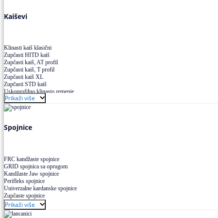
Kaiševi
Klinasti kaiš klasični
Zupčasti HITD kaiš
Zupčasti kaiš, AT profil
Zupčasti kaiš, T profil
Zupčasti kaiš XL
Zupčasti STD kaiš
Uskoprofilno klinasto remenje
Prikaži više
Uskoprofilno klinasto remenje spojeno
Uskoprofilno klinasto remenje XP extra power
Višekanalno remenje PJ,PK
Spojnice
FRC kandžaste spojnice
GRID spojnica sa oprugom
Kandžaste Jaw spojnice
Perifleks spojnice
Univerzalne kardanske spojnice
Zupčaste spojnice
Prikaži više