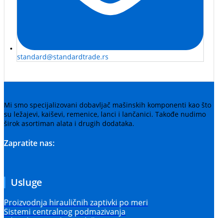
standard@standardtrade.rs
Mi smo specijalizovani dobavljač mašinskih komponenti kao što
su ležajevi, kaiševi, remenice, lanci i lančanici. Takođe nudimo
širok asortiman alata i drugih dodataka.
Zapratite nas:
Usluge
Proizvodnja hirauličnih zaptivki po meri
Sistemi centralnog podmazivanja