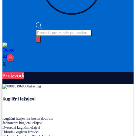
Products
search
0
X
Proizvodi
Ležajevi
Kuglični ležajevi
Kuglični ležajevi sa kosim dodirom
Jednoredni kuglični ležajevi
Dvoredni kuglični ležajevi
Hibridni kuglični ležajevi