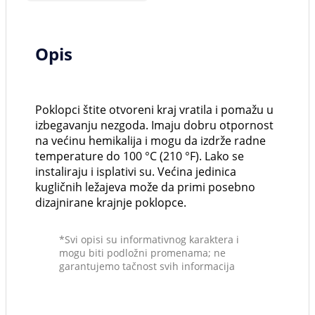
Opis
Poklopci štite otvoreni kraj vratila i pomažu u
izbegavanju nezgoda. Imaju dobru otpornost
na većinu hemikalija i mogu da izdrže radne
temperature do 100 °C (210 °F). Lako se
instaliraju i isplativi su. Većina jedinica
kugličnih ležajeva može da primi posebno
dizajnirane krajnje poklopce.
*Svi opisi su informativnog karaktera i
mogu biti podložni promenama; ne
garantujemo tačnost svih informacija