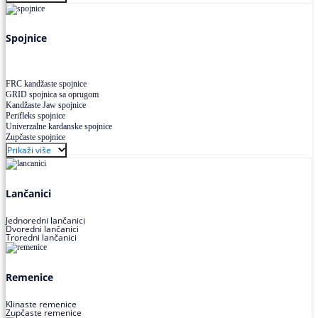
Uskoprofilno klinasto remenje XP extra power
Višekanalno remenje PJ,PK
Spojnice
FRC kandžaste spojnice
GRID spojnica sa oprugom
Kandžaste Jaw spojnice
Perifleks spojnice
Univerzalne kardanske spojnice
Zupčaste spojnice
Prikaži više
Lančanici
Jednoredni lančanici
Dvoredni lančanici
Troredni lančanici
Remenice
Klinaste remenice
Zupčaste remenice