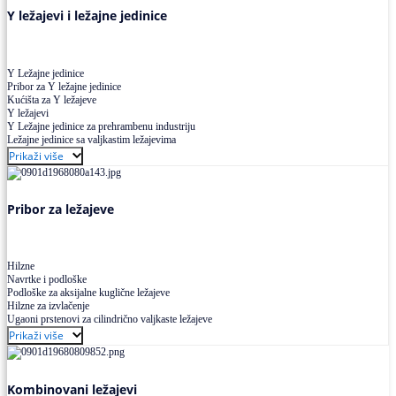
Y ležajevi i ležajne jedinice
Y Ležajne jedinice
Pribor za Y ležajne jedinice
Kućišta za Y ležajeve
Y ležajevi
Y Ležajne jedinice za prehrambenu industriju
Ležajne jedinice sa valjkastim ležajevima
Prikaži više
Pribor za ležajeve
Hilzne
Navrtke i podloške
Podloške za aksijalne kuglične ležajeve
Hilzne za izvlačenje
Ugaoni prstenovi za cilindrično valjkaste ležajeve
Prikaži više
Kombinovani ležajevi