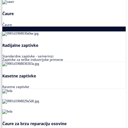
Čaure
Čaure
Zaptivke
Radijalne zaptivke
Standardne zaptivke - semerinzi
Zaptivke za teške industrijske primene
Kasetne zaptivke
Kasetne zaptivke
Čaure za brzu reparaciju osovine