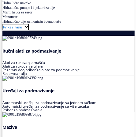
Hidraulične navrtke
Hidraulične pumpe i injektori za ulje
Merni listići za zazor
Manometri
Hidraulično ulje za montažu i demontažu
Prikaži više
Podmazivanje
Ručni alati za podmazivanje
Alati za rukovanje mašću
Alati za rukovanje uljem
Rezervni deo,pribor za alate za podmazivanje
Rezervoar ulja
Uređaji za podmazivanje
Automatski uređaji za podmazivanje sa jednom tačkom
Automatski uređaji za podmazivanje sa više tačaka
Pribor za podmazivanje
Maziva