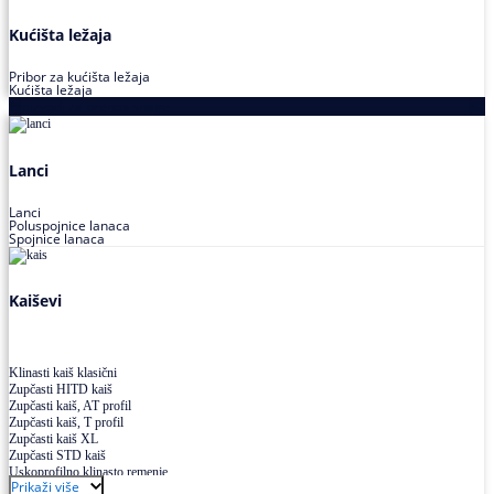
Kućišta ležaja
Pribor za kućišta ležaja
Kućišta ležaja
Proizvodi za prenos snage
Lanci
Lanci
Poluspojnice lanaca
Spojnice lanaca
Kaiševi
Klinasti kaiš klasični
Zupčasti HITD kaiš
Zupčasti kaiš, AT profil
Zupčasti kaiš, T profil
Zupčasti kaiš XL
Zupčasti STD kaiš
Uskoprofilno klinasto remenje
Prikaži više
Uskoprofilno klinasto remenje spojeno