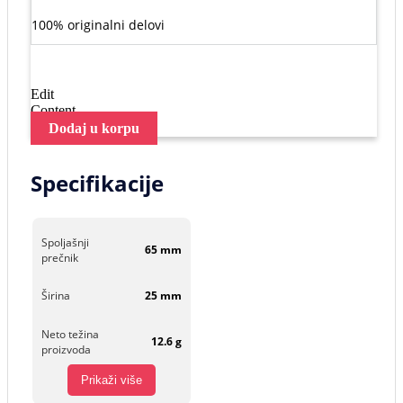
100% originalni delovi
Edit
Content
Dodaj u korpu
Specifikacije
Spoljašnji
65 mm
prečnik
Širina
25 mm
Neto težina
12.6 g
proizvoda
Prikaži više