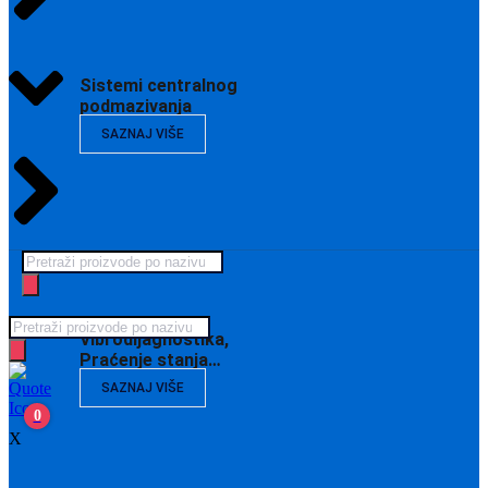
Sistemi centralnog
podmazivanja
SAZNAJ VIŠE
Products
search
Products
Vibrodijagnostika,
search
Praćenje stanja…
SAZNAJ VIŠE
0
X