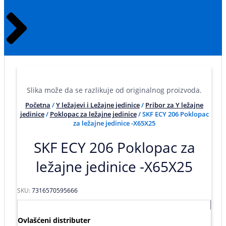
Slika može da se razlikuje od originalnog proizvoda.
Početna
/
Y ležajevi i Ležajne jedinice
/
Pribor za Y ležajne
jedinice
/
Poklopac za ležajne jedinice
/ SKF ECY 206 Poklopac
za ležajne jedinice -X65X25
SKF ECY 206 Poklopac za
ležajne jedinice -X65X25
SKU:
7316570595666
Ovlašćeni distributer