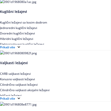
Kuglični ležajevi
Kuglični ležajevi sa kosim dodirom
Jednoredni kuglični ležajevi
Dvoredni kuglični ležajevi
Hibridni kuglični ležajevi
Elektroizolovani kuglični ležajevi
Prikaži više
Samopodesivi kuglični ležajevi
Aksijalni kuglični ležajevi
Kuglični ležajevi od nerđajućeg čelika
Valjkasti ležajevi
CARB valjkasti ležajevi
Konusno valjkasti ležajevi
Cilindrično valjkasti ležajevi
Cilindrično valjkasti aksijalni ležajevi
Igličasti ležajevi
Prikaži više
Igličasti aksijalni ležajevi
Buričasti ležajevi