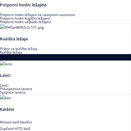
Potporni hodni ležajevi
Potporni hodni ležajevi sa navojnom osovinom
Potporni hodni kuglični ležajevi
Potporni hodni valjkasti ležajevi
Kućišta ležaja
Pribor za kućišta ležaja
Kućišta ležaja
Proizvodi za prenos snage
Lanci
Lanci
Poluspojnice lanaca
Spojnice lanaca
Kaiševi
Klinasti kaiš klasični
Zupčasti HITD kaiš