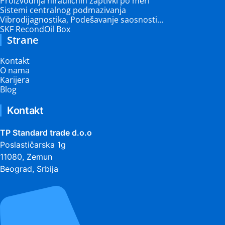
Proizvodnja hirauličnih zaptivki po meri
Sistemi centralnog podmazivanja
Vibrodijagnostika, Podešavanje saosnosti…
SKF RecondOil Box
Strane
Kontakt
O nama
Karijera
Blog
Kontakt
TP Standard trade d.o.o
Poslastičarska 1g
11080, Zemun
Beograd, Srbija