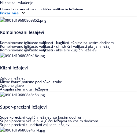
Hilzne za izvlačenje
Ugaoni prstenovi za cilindrično valjkaste ležajeve
Prikaži više
Kombinovani ležajevi
Kombinovano igličasto valjkasti - kuglični ležajevi sa kosim dodirom
Kombinovano igličasto valjkasti - cilindrični valjkasti aksijalni ležaji
Kombinovano igličasto valjkasti - aksijalni kuglični ležajevi
Klizni ležajevi
Zglobni ležajevi
Klizne čaure,potisne podloške i trake
Zglobne glave
Aksijalni sferni klizni ležajevi
Super-precizni ležajevi
Super-precizni kuglični ležajevi sa kosim dodirom
Super-precizni aksijalni kuglični ležajevi sa kosim dodirom
Super-precizni cilindrični valjkasti ležajevi