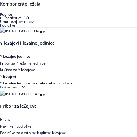
Buričasti zaptiveni ležajevi
Komponente ležaja
Buričasti aksijalni ležajevi
Kuglice
Cilindrični valjčići
Unutrašnji prstenovi
Podloške
Y ležajevi i ležajne jedinice
Y Ležajne jedinice
Pribor za Y ležajne jedinice
Kućišta za Y ležajeve
Y ležajevi
Y Ležajne jedinice za prehrambenu industriju
Prikaži više
Ležajne jedinice sa valjkastim ležajevima
Pribor za ležajeve
Hilzne
Navrtke i podloške
Podloške za aksijalne kuglične ležajeve