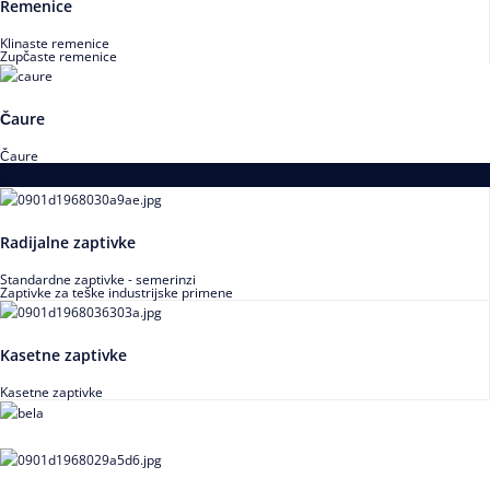
Remenice
Klinaste remenice
Zupčaste remenice
Čaure
Čaure
Zaptivke
Radijalne zaptivke
Standardne zaptivke - semerinzi
Zaptivke za teške industrijske primene
Kasetne zaptivke
Kasetne zaptivke