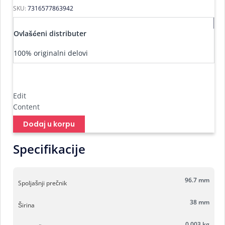
SKU:
7316577863942
Ovlašćeni distributer
100% originalni delovi
Edit
Content
Dodaj u korpu
Specifikacije
96.7 mm
Spoljašnji prečnik
38 mm
Širina
0.003 kg