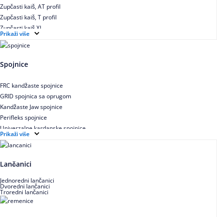
Zupčasti kaiš, AT profil
Zupčasti kaiš, T profil
Zupčasti kaiš XL
Prikaži više
Zupčasti STD kaiš
Uskoprofilno klinasto remenje
Uskoprofilno klinasto remenje spojeno
Spojnice
Uskoprofilno klinasto remenje XP extra power
Višekanalno remenje PJ,PK
FRC kandžaste spojnice
GRID spojnica sa oprugom
Kandžaste Jaw spojnice
Perifleks spojnice
Univerzalne kardanske spojnice
Prikaži više
Zupčaste spojnice
Lančanici
Jednoredni lančanici
Dvoredni lančanici
Troredni lančanici