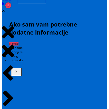
0
X
Ako sam vam potrebne
dodatne informacije
Kontakt
O nama
Karijera
Blog
Kontakt
X