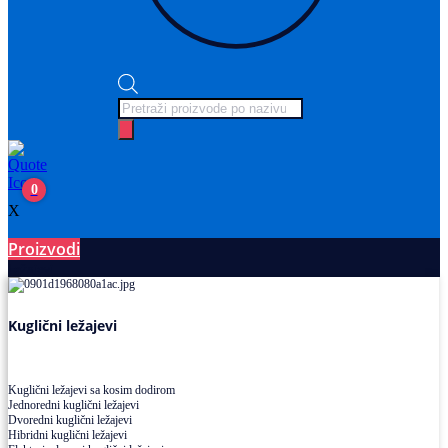
Products
search
0
X
Proizvodi
Ležajevi
Kuglični ležajevi
Kuglični ležajevi sa kosim dodirom
Jednoredni kuglični ležajevi
Dvoredni kuglični ležajevi
Hibridni kuglični ležajevi