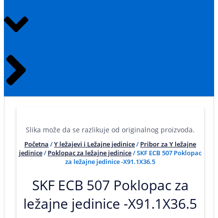
Slika može da se razlikuje od originalnog proizvoda.
Početna
/
Y ležajevi i Ležajne jedinice
/
Pribor za Y ležajne
jedinice
/
Poklopac za ležajne jedinice
/ SKF ECB 507 Poklopac
za ležajne jedinice -X91.1X36.5
SKF ECB 507 Poklopac za
ležajne jedinice -X91.1X36.5