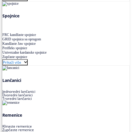
Uskoprofilno klinasto remenje XP extra power
Višekanalno remenje PJ,PK
Spojnice
FRC kandžaste spojnice
GRID spojnica sa oprugom
Kandžaste Jaw spojnice
Perifleks spojnice
Univerzalne kardanske spojnice
Zupčaste spojnice
Prikaži više
Lančanici
Jednoredni lančanici
Dvoredni lančanici
Troredni lančanici
Remenice
Klinaste remenice
Zupčaste remenice