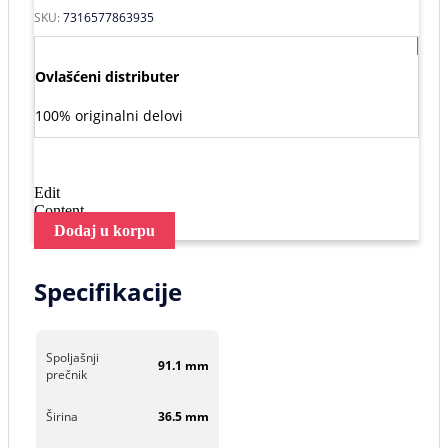
SKU:
7316577863935
Ovlašćeni distributer
100% originalni delovi
Edit
Content
Dodaj u korpu
Specifikacije
Spoljašnji
91.1 mm
prečnik
Širina
36.5 mm