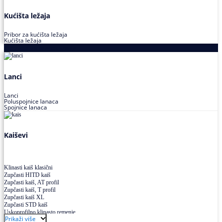
Kućišta ležaja
Pribor za kućišta ležaja
Kućišta ležaja
Proizvodi za prenos snage
Lanci
Lanci
Poluspojnice lanaca
Spojnice lanaca
Kaiševi
Klinasti kaiš klasični
Zupčasti HITD kaiš
Zupčasti kaiš, AT profil
Zupčasti kaiš, T profil
Zupčasti kaiš XL
Zupčasti STD kaiš
Uskoprofilno klinasto remenje
Prikaži više
Uskoprofilno klinasto remenje spojeno