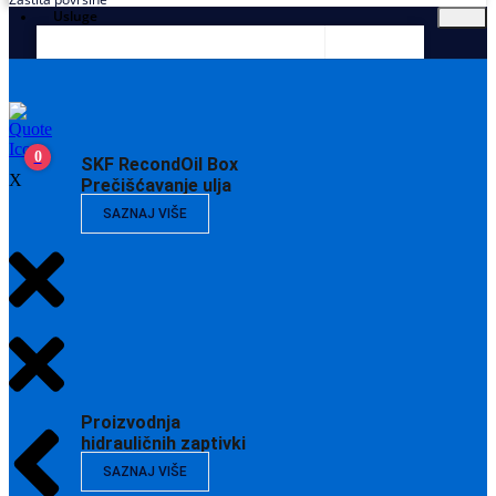
Usluge
0
SKF RecondOil Box
X
Prečišćavanje ulja
SAZNAJ VIŠE
Proizvodnja
hidrauličnih zaptivki
SAZNAJ VIŠE