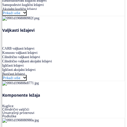
Elektroizolovani kuglični ležajevi
Samopodesivi kuglični ležajevi
Aksijalni kuglični ležajevi
Prikaži više
Kuglični ležajevi od nerđajućeg čelika
Valjkasti ležajevi
CARB valjkasti ležajevi
Konusno valjkasti ležajevi
Cilindrično valjkasti ležajevi
Cilindrično valjkasti aksijalni ležajevi
Igličasti ležajevi
Igličasti aksijalni ležajevi
Buričasti ležajevi
Prikaži više
Buričasti zaptiveni ležajevi
Buričasti aksijalni ležajevi
Komponente ležaja
Kuglice
Cilindrični valjčići
Unutrašnji prstenovi
Podloške