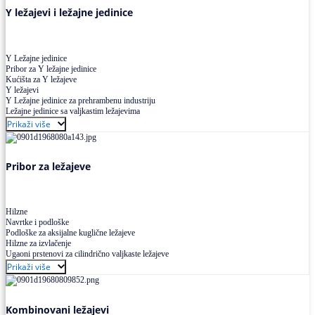
Y ležajevi i ležajne jedinice
Y Ležajne jedinice
Pribor za Y ležajne jedinice
Kućišta za Y ležajeve
Y ležajevi
Y Ležajne jedinice za prehrambenu industriju
Ležajne jedinice sa valjkastim ležajevima
Prikaži više
Pribor za ležajeve
Hilzne
Navrtke i podloške
Podloške za aksijalne kuglične ležajeve
Hilzne za izvlačenje
Ugaoni prstenovi za cilindrično valjkaste ležajeve
Prikaži više
Kombinovani ležajevi