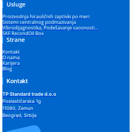
Usluge
Proizvodnja hirauličnih zaptivki po meri
Sistemi centralnog podmazivanja
Vibrodijagnostika, Podešavanje saosnosti…
SKF RecondOil Box
Strane
Kontakt
O nama
Karijera
Blog
Kontakt
TP Standard trade d.o.o
Poslastičarska 1g
11080, Zemun
Beograd, Srbija