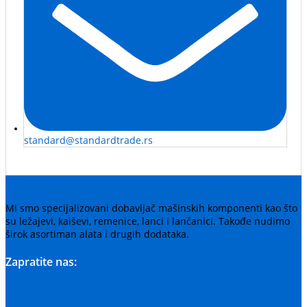
standard@standardtrade.rs
Mi smo specijalizovani dobavljač mašinskih komponenti kao što
su ležajevi, kaiševi, remenice, lanci i lančanici. Takođe nudimo
širok asortiman alata i drugih dodataka.
Zapratite nas: