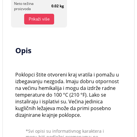
Neto težina
0.02 kg
proizvoda
Prikaži više
Opis
Poklopci štite otvoreni kraj vratila i pomažu u
izbegavanju nezgoda. Imaju dobru otpornost
na većinu hemikalija i mogu da izdrže radne
temperature do 100 °C (210 °F). Lako se
instaliraju i isplativi su. Većina jedinica
kugličnih ležajeva može da primi posebno
dizajnirane krajnje poklopce.
*Svi opisi su informativnog karaktera i
mogu biti podložni promenama; ne