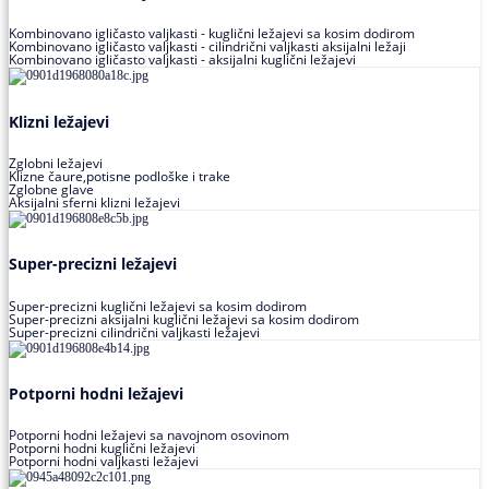
Kombinovano igličasto valjkasti - kuglični ležajevi sa kosim dodirom
Kombinovano igličasto valjkasti - cilindrični valjkasti aksijalni ležaji
Kombinovano igličasto valjkasti - aksijalni kuglični ležajevi
Klizni ležajevi
Zglobni ležajevi
Klizne čaure,potisne podloške i trake
Zglobne glave
Aksijalni sferni klizni ležajevi
Super-precizni ležajevi
Super-precizni kuglični ležajevi sa kosim dodirom
Super-precizni aksijalni kuglični ležajevi sa kosim dodirom
Super-precizni cilindrični valjkasti ležajevi
Potporni hodni ležajevi
Potporni hodni ležajevi sa navojnom osovinom
Potporni hodni kuglični ležajevi
Potporni hodni valjkasti ležajevi