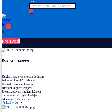
Products
search
0
X
Proizvodi
Ležajevi
Kuglični ležajevi
Kuglični ležajevi sa kosim dodirom
Jednoredni kuglični ležajevi
Dvoredni kuglični ležajevi
Hibridni kuglični ležajevi
Elektroizolovani kuglični ležajevi
Samopodesivi kuglični ležajevi
Aksijalni kuglični ležajevi
Prikaži više
Kuglični ležajevi od nerđajućeg čelika