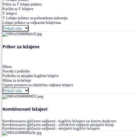
Pribor za Y ležajne jedinice
Kućišta za Y ležajeve
Y ležajevi
Y Ležajne jedinice za prehrambenu industriju
Ležajne jedinice sa valjkastim ležajevima
Prikaži više
Pribor za ležajeve
Hilzne
Navrtke i podloške
Podloške za aksijalne kuglične ležajeve
Hilzne za izvlačenje
Ugaoni prstenovi za cilindrično valjkaste ležajeve
Prikaži više
Kombinovani ležajevi
Kombinovano igličasto valjkasti - kuglični ležajevi sa kosim dodirom
Kombinovano igličasto valjkasti - cilindrični valjkasti aksijalni ležaji
Kombinovano igličasto valjkasti - aksijalni kuglični ležajevi