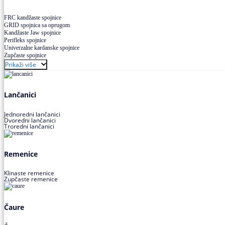
FRC kandžaste spojnice
GRID spojnica sa oprugom
Kandžaste Jaw spojnice
Perifleks spojnice
Univerzalne kardanske spojnice
Zupčaste spojnice
Prikaži više
Lančanici
Jednoredni lančanici
Dvoredni lančanici
Troredni lančanici
Remenice
Klinaste remenice
Zupčaste remenice
Čaure