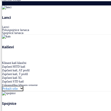
Proizvodi za prenos snage
Lanci
Lanci
Poluspojnice lanaca
Spojnice lanaca
Kaiševi
Klinasti kaiš klasični
Zupčasti HITD kaiš
Zupčasti kaiš, AT profil
Zupčasti kaiš, T profil
Zupčasti kaiš XL
Zupčasti STD kaiš
Uskoprofilno klinasto remenje
Prikaži više
Uskoprofilno klinasto remenje spojeno
Uskoprofilno klinasto remenje XP extra power
Višekanalno remenje PJ,PK
Spojnice