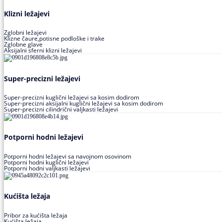
Klizni ležajevi
Zglobni ležajevi
Klizne čaure,potisne podloške i trake
Zglobne glave
Aksijalni sferni klizni ležajevi
Super-precizni ležajevi
Super-precizni kuglični ležajevi sa kosim dodirom
Super-precizni aksijalni kuglični ležajevi sa kosim dodirom
Super-precizni cilindrični valjkasti ležajevi
Potporni hodni ležajevi
Potporni hodni ležajevi sa navojnom osovinom
Potporni hodni kuglični ležajevi
Potporni hodni valjkasti ležajevi
Kućišta ležaja
Pribor za kućišta ležaja
Kućišta ležaja