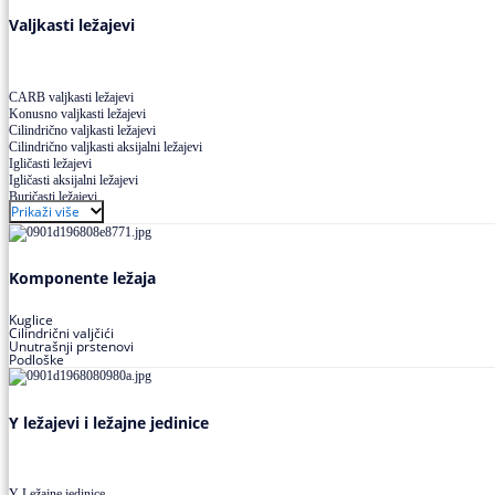
Valjkasti ležajevi
CARB valjkasti ležajevi
Konusno valjkasti ležajevi
Cilindrično valjkasti ležajevi
Cilindrično valjkasti aksijalni ležajevi
Igličasti ležajevi
Igličasti aksijalni ležajevi
Buričasti ležajevi
Prikaži više
Buričasti zaptiveni ležajevi
Buričasti aksijalni ležajevi
Komponente ležaja
Kuglice
Cilindrični valjčići
Unutrašnji prstenovi
Podloške
Y ležajevi i ležajne jedinice
Y Ležajne jedinice