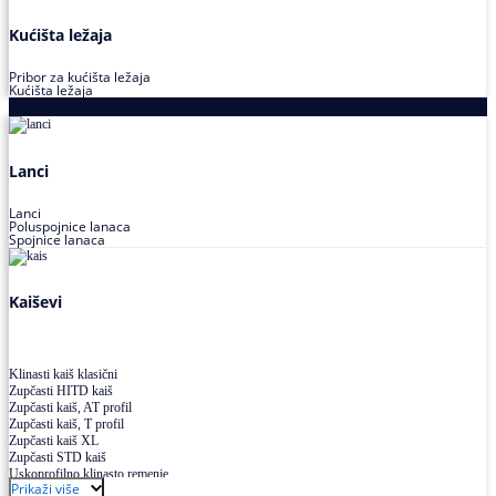
Kućišta ležaja
Pribor za kućišta ležaja
Kućišta ležaja
Proizvodi za prenos snage
Lanci
Lanci
Poluspojnice lanaca
Spojnice lanaca
Kaiševi
Klinasti kaiš klasični
Zupčasti HITD kaiš
Zupčasti kaiš, AT profil
Zupčasti kaiš, T profil
Zupčasti kaiš XL
Zupčasti STD kaiš
Uskoprofilno klinasto remenje
Prikaži više
Uskoprofilno klinasto remenje spojeno