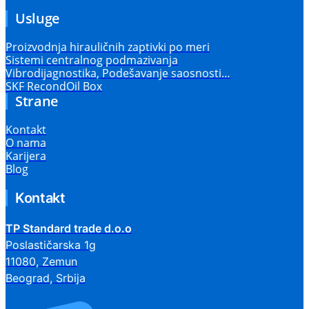
Usluge
Proizvodnja hirauličnih zaptivki po meri
Sistemi centralnog podmazivanja
Vibrodijagnostika, Podešavanje saosnosti…
SKF RecondOil Box
Strane
Kontakt
O nama
Karijera
Blog
Kontakt
TP Standard trade d.o.o
Poslastičarska 1g
11080, Zemun
Beograd, Srbija