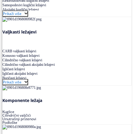
Elektroizolovani kuglični ležajevi
Samopodesivi kuglični ležajevi
Aksijalni kuglični ležajevi
Prikaži više
Kuglični ležajevi od nerđajućeg čelika
Valjkasti ležajevi
CARB valjkasti ležajevi
Konusno valjkasti ležajevi
Cilindrično valjkasti ležajevi
Cilindrično valjkasti aksijalni ležajevi
Igličasti ležajevi
Igličasti aksijalni ležajevi
Buričasti ležajevi
Prikaži više
Buričasti zaptiveni ležajevi
Buričasti aksijalni ležajevi
Komponente ležaja
Kuglice
Cilindrični valjčići
Unutrašnji prstenovi
Podloške