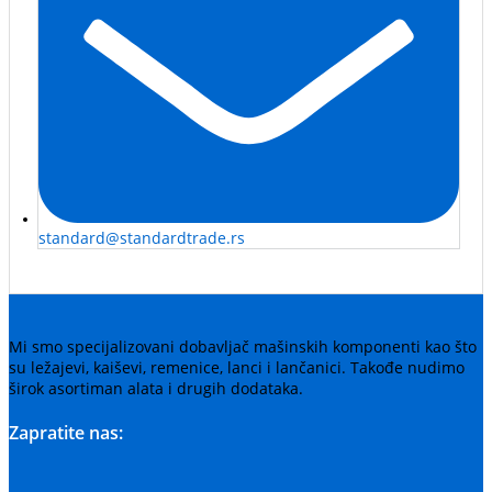
standard@standardtrade.rs
Mi smo specijalizovani dobavljač mašinskih komponenti kao što
su ležajevi, kaiševi, remenice, lanci i lančanici. Takođe nudimo
širok asortiman alata i drugih dodataka.
Zapratite nas: