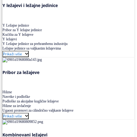
Y ležajevi i ležajne jedinice
Y Ležajne jedinice
Pribor za Y ležajne jedinice
Kućišta za Y ležajeve
Y ležajevi
Y Ležajne jedinice za prehrambenu industriju
Ležajne jedinice sa valjkastim ležajevima
Prikaži više
Pribor za ležajeve
Hilzne
Navrtke i podloške
Podloške za aksijalne kuglične ležajeve
Hilzne za izvlačenje
Ugaoni prstenovi za cilindrično valjkaste ležajeve
Prikaži više
Kombinovani ležajevi