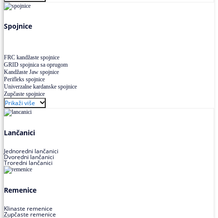
Uskoprofilno klinasto remenje XP extra power
Višekanalno remenje PJ,PK
Spojnice
FRC kandžaste spojnice
GRID spojnica sa oprugom
Kandžaste Jaw spojnice
Perifleks spojnice
Univerzalne kardanske spojnice
Zupčaste spojnice
Prikaži više
Lančanici
Jednoredni lančanici
Dvoredni lančanici
Troredni lančanici
Remenice
Klinaste remenice
Zupčaste remenice