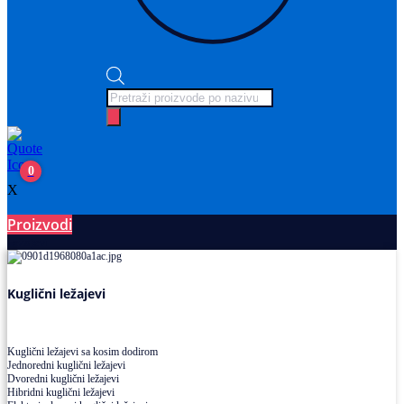
Products
search
0
X
Proizvodi
Ležajevi
Kuglični ležajevi
Kuglični ležajevi sa kosim dodirom
Jednoredni kuglični ležajevi
Dvoredni kuglični ležajevi
Hibridni kuglični ležajevi