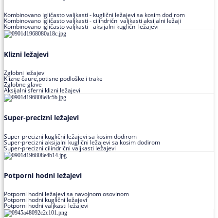
Kombinovano igličasto valjkasti - kuglični ležajevi sa kosim dodirom
Kombinovano igličasto valjkasti - cilindrični valjkasti aksijalni ležaji
Kombinovano igličasto valjkasti - aksijalni kuglični ležajevi
Klizni ležajevi
Zglobni ležajevi
Klizne čaure,potisne podloške i trake
Zglobne glave
Aksijalni sferni klizni ležajevi
Super-precizni ležajevi
Super-precizni kuglični ležajevi sa kosim dodirom
Super-precizni aksijalni kuglični ležajevi sa kosim dodirom
Super-precizni cilindrični valjkasti ležajevi
Potporni hodni ležajevi
Potporni hodni ležajevi sa navojnom osovinom
Potporni hodni kuglični ležajevi
Potporni hodni valjkasti ležajevi