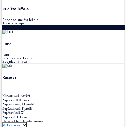
Kućišta ležaja
Pribor za kućišta ležaja
Kućišta ležaja
Proizvodi za prenos snage
Lanci
Lanci
Poluspojnice lanaca
Spojnice lanaca
Kaiševi
Klinasti kaiš klasični
Zupčasti HITD kaiš
Zupčasti kaiš, AT profil
Zupčasti kaiš, T profil
Zupčasti kaiš XL
Zupčasti STD kaiš
Uskoprofilno klinasto remenje
Prikaži više
Uskoprofilno klinasto remenje spojeno