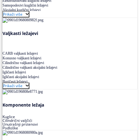
Elektroizolovani kuglični ležajevi
Samopodesivi kuglični ležajevi
Aksijalni kuglični ležajevi
Prikaži više
Kuglični ležajevi od nerđajućeg čelika
Valjkasti ležajevi
CARB valjkasti ležajevi
Konusno valjkasti ležajevi
Cilindrično valjkasti ležajevi
Cilindrično valjkasti aksijalni ležajevi
Igličasti ležajevi
Igličasti aksijalni ležajevi
Buričasti ležajevi
Prikaži više
Buričasti zaptiveni ležajevi
Buričasti aksijalni ležajevi
Komponente ležaja
Kuglice
Cilindrični valjčići
Unutrašnji prstenovi
Podloške