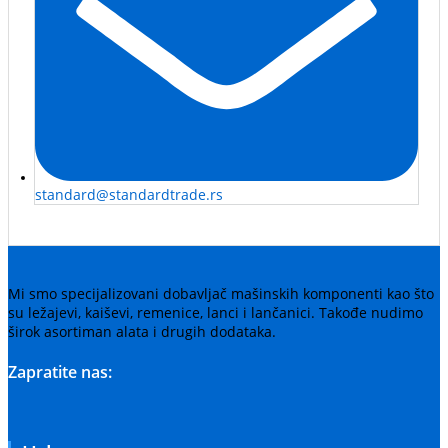
standard@standardtrade.rs
Mi smo specijalizovani dobavljač mašinskih komponenti kao što
su ležajevi, kaiševi, remenice, lanci i lančanici. Takođe nudimo
širok asortiman alata i drugih dodataka.
Zapratite nas: