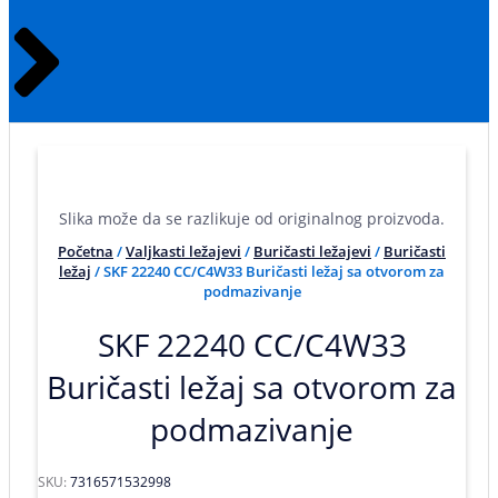
Slika može da se razlikuje od originalnog proizvoda.
Početna
/
Valjkasti ležajevi
/
Buričasti ležajevi
/
Buričasti
ležaj
/ SKF 22240 CC/C4W33 Buričasti ležaj sa otvorom za
podmazivanje
SKF 22240 CC/C4W33
Buričasti ležaj sa otvorom za
podmazivanje
SKU:
7316571532998