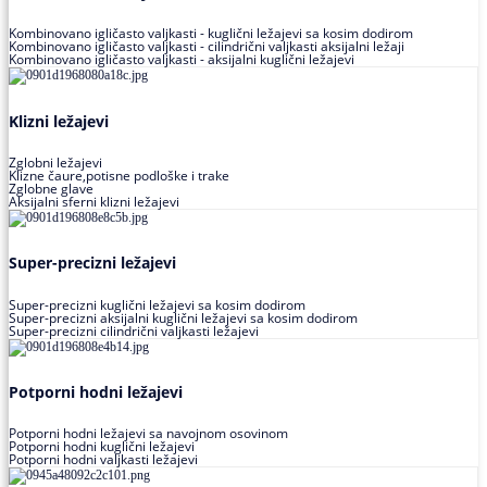
Kombinovano igličasto valjkasti - kuglični ležajevi sa kosim dodirom
Kombinovano igličasto valjkasti - cilindrični valjkasti aksijalni ležaji
Kombinovano igličasto valjkasti - aksijalni kuglični ležajevi
Klizni ležajevi
Zglobni ležajevi
Klizne čaure,potisne podloške i trake
Zglobne glave
Aksijalni sferni klizni ležajevi
Super-precizni ležajevi
Super-precizni kuglični ležajevi sa kosim dodirom
Super-precizni aksijalni kuglični ležajevi sa kosim dodirom
Super-precizni cilindrični valjkasti ležajevi
Potporni hodni ležajevi
Potporni hodni ležajevi sa navojnom osovinom
Potporni hodni kuglični ležajevi
Potporni hodni valjkasti ležajevi