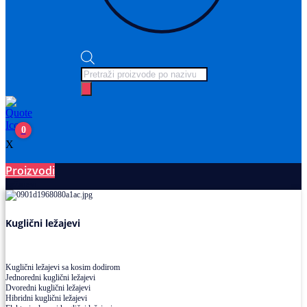
Products
search
0
X
Proizvodi
Ležajevi
Kuglični ležajevi
Kuglični ležajevi sa kosim dodirom
Jednoredni kuglični ležajevi
Dvoredni kuglični ležajevi
Hibridni kuglični ležajevi