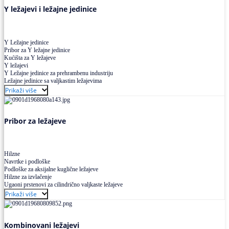
Y ležajevi i ležajne jedinice
Y Ležajne jedinice
Pribor za Y ležajne jedinice
Kućišta za Y ležajeve
Y ležajevi
Y Ležajne jedinice za prehrambenu industriju
Ležajne jedinice sa valjkastim ležajevima
Prikaži više
Pribor za ležajeve
Hilzne
Navrtke i podloške
Podloške za aksijalne kuglične ležajeve
Hilzne za izvlačenje
Ugaoni prstenovi za cilindrično valjkaste ležajeve
Prikaži više
Kombinovani ležajevi