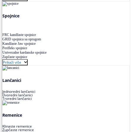
Uskoprofilno klinasto remenje XP extra power
Višekanalno remenje PJ,PK
Spojnice
FRC kandžaste spojnice
GRID spojnica sa oprugom
Kandžaste Jaw spojnice
Perifleks spojnice
Univerzalne kardanske spojnice
Zupčaste spojnice
Prikaži više
Lančanici
Jednoredni lančanici
Dvoredni lančanici
Troredni lančanici
Remenice
Klinaste remenice
Zupčaste remenice