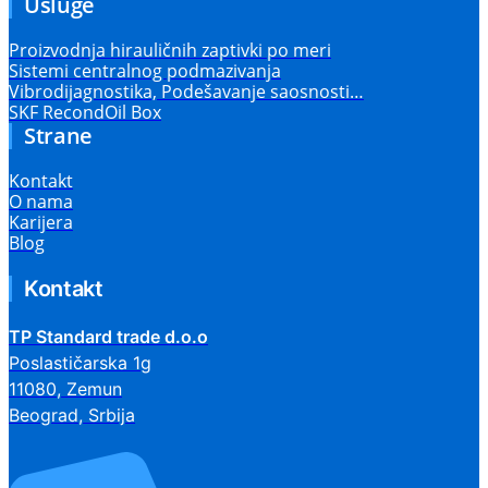
Usluge
Proizvodnja hirauličnih zaptivki po meri
Sistemi centralnog podmazivanja
Vibrodijagnostika, Podešavanje saosnosti…
SKF RecondOil Box
Strane
Kontakt
O nama
Karijera
Blog
Kontakt
TP Standard trade d.o.o
Poslastičarska 1g
11080, Zemun
Beograd, Srbija