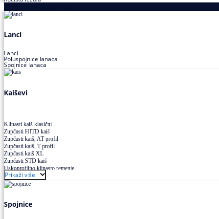
Proizvodi za prenos snage
Lanci
Lanci
Poluspojnice lanaca
Spojnice lanaca
Kaiševi
Klinasti kaiš klasični
Zupčasti HITD kaiš
Zupčasti kaiš, AT profil
Zupčasti kaiš, T profil
Zupčasti kaiš XL
Zupčasti STD kaiš
Uskoprofilno klinasto remenje
Prikaži više
Uskoprofilno klinasto remenje spojeno
Uskoprofilno klinasto remenje XP extra power
Višekanalno remenje PJ,PK
Spojnice