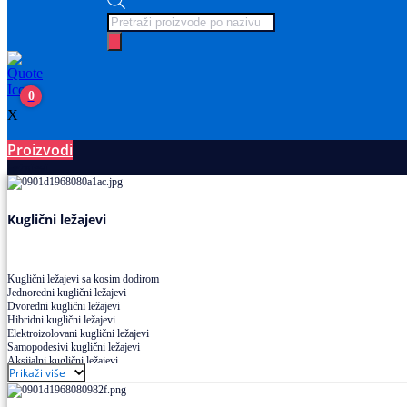
Products
search
0
X
Proizvodi
Ležajevi
Kuglični ležajevi
Kuglični ležajevi sa kosim dodirom
Jednoredni kuglični ležajevi
Dvoredni kuglični ležajevi
Hibridni kuglični ležajevi
Elektroizolovani kuglični ležajevi
Samopodesivi kuglični ležajevi
Aksijalni kuglični ležajevi
Prikaži više
Kuglični ležajevi od nerđajućeg čelika