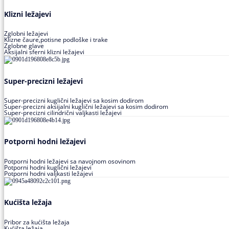
Klizni ležajevi
Zglobni ležajevi
Klizne čaure,potisne podloške i trake
Zglobne glave
Aksijalni sferni klizni ležajevi
Super-precizni ležajevi
Super-precizni kuglični ležajevi sa kosim dodirom
Super-precizni aksijalni kuglični ležajevi sa kosim dodirom
Super-precizni cilindrični valjkasti ležajevi
Potporni hodni ležajevi
Potporni hodni ležajevi sa navojnom osovinom
Potporni hodni kuglični ležajevi
Potporni hodni valjkasti ležajevi
Kućišta ležaja
Pribor za kućišta ležaja
Kućišta ležaja