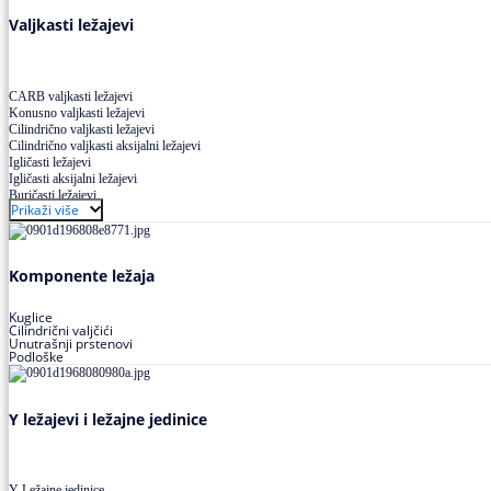
Valjkasti ležajevi
CARB valjkasti ležajevi
Konusno valjkasti ležajevi
Cilindrično valjkasti ležajevi
Cilindrično valjkasti aksijalni ležajevi
Igličasti ležajevi
Igličasti aksijalni ležajevi
Buričasti ležajevi
Prikaži više
Buričasti zaptiveni ležajevi
Buričasti aksijalni ležajevi
Komponente ležaja
Kuglice
Cilindrični valjčići
Unutrašnji prstenovi
Podloške
Y ležajevi i ležajne jedinice
Y Ležajne jedinice