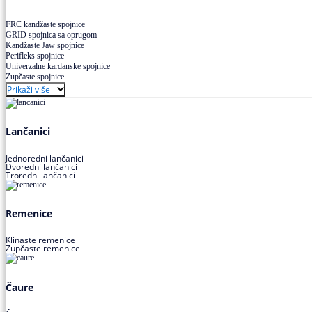
FRC kandžaste spojnice
GRID spojnica sa oprugom
Kandžaste Jaw spojnice
Perifleks spojnice
Univerzalne kardanske spojnice
Zupčaste spojnice
Prikaži više
Lančanici
Jednoredni lančanici
Dvoredni lančanici
Troredni lančanici
Remenice
Klinaste remenice
Zupčaste remenice
Čaure