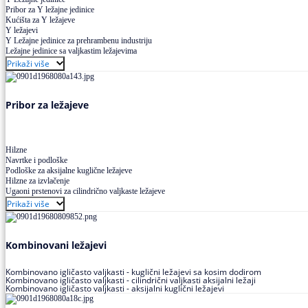
Pribor za Y ležajne jedinice
Kućišta za Y ležajeve
Y ležajevi
Y Ležajne jedinice za prehrambenu industriju
Ležajne jedinice sa valjkastim ležajevima
Prikaži više
Pribor za ležajeve
Hilzne
Navrtke i podloške
Podloške za aksijalne kuglične ležajeve
Hilzne za izvlačenje
Ugaoni prstenovi za cilindrično valjkaste ležajeve
Prikaži više
Kombinovani ležajevi
Kombinovano igličasto valjkasti - kuglični ležajevi sa kosim dodirom
Kombinovano igličasto valjkasti - cilindrični valjkasti aksijalni ležaji
Kombinovano igličasto valjkasti - aksijalni kuglični ležajevi