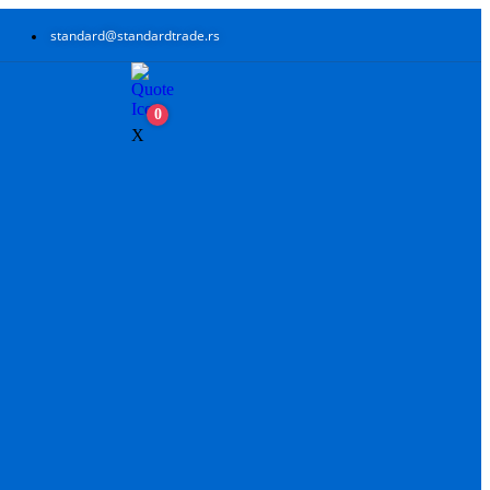
standard@standardtrade.rs
0
X