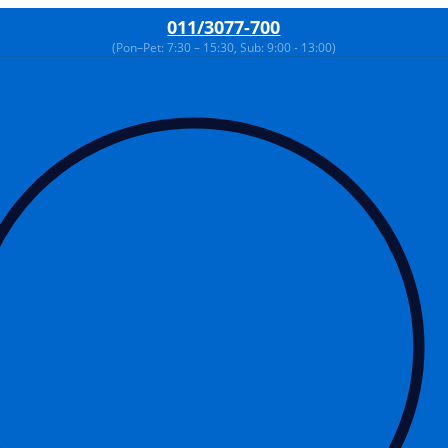
011/3077-700
(Pon–Pet: 7:30 – 15:30, Sub: 9:00 - 13:00)