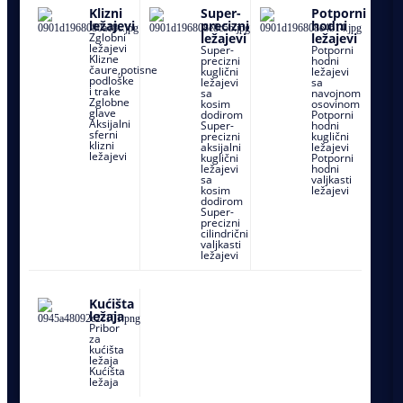
Ležajne
Klizni
Super-
Potporni
jedinice
ležajevi
precizni
hodni
sa
Zglobni
ležajevi
ležajevi
valjkastim
ležajevi
Super-
Potporni
ležajevima
Klizne
precizni
hodni
čaure,potisne
kuglični
ležajevi
podloške
ležajevi
sa
i trake
sa
navojnom
Zglobne
kosim
osovinom
glave
dodirom
Potporni
Aksijalni
Super-
hodni
sferni
precizni
kuglični
klizni
aksijalni
ležajevi
ležajevi
kuglični
Potporni
ležajevi
hodni
sa
valjkasti
kosim
ležajevi
dodirom
Super-
precizni
cilindrični
valjkasti
ležajevi
Kućišta
ležaja
Pribor
za
kućišta
ležaja
Kućišta
ležaja