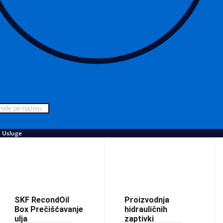
Usluge
SKF RecondOil
Proizvodnja
Box Prečišćavanje
hidrauličnih
ulja
zaptivki