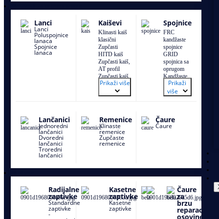
Proizvodi za prenos snage
Lanci
Kaiševi
Spojnice
Lanci
Klinasti kaiš
FRC
Poluspojnice
klasični
kandžaste
lanaca
Spojnice
Zupčasti
spojnice
lanaca
HITD kaiš
GRID
Zupčasti kaiš,
spojnica sa
AT profil
oprugom
Zupčasti kaiš,
Kandžaste
Prikaži više
Prikaži
T profil
Jaw
više
Zupčasti kaiš
spojnice
XL
Perifleks
Zupčasti STD
spojnice
kaiš
Univerzalne
Lančanici
Remenice
Čaure
Uskoprofilno
kardanske
Jednoredni
Klinaste
Čaure
klinasto
spojnice
lančanici
remenice
remenje
Zupčaste
Dvoredni
Zupčaste
Uskoprofilno
spojnice
lančanici
remenice
Troredni
klinasto
lančanici
remenje
spojeno
Zaptivke
Uskoprofilno
klinasto
remenje XP
Radijalne
Kasetne
Čaure
extra power
zaptivke
zaptivke
za
Višekanalno
Standardne
Kasetne
brzu
zaptivke
zaptivke
remenje
reparaciju
-
PJ,PK
osovine