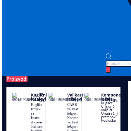
Proizvodi
Ležajevi
Kuglični
Valjkasti
Komponente
ležajevi
ležajevi
ležaja
Kuglice
Kuglični
CARB
Cilindrični
ležajevi
valjkasti
valjčići
Unutrašnji
sa
ležajevi
prstenovi
kosim
Konusno
Podloške
dodirom
valjkasti
Jednoredni
ležajevi