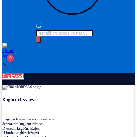
Products
search
0
X
Proizvodi
Ležajevi
Kuglični ležajevi
Kuglični ležajevi sa kosim dodirom
Jednoredni kuglični ležajevi
Dvoredni kuglični ležajevi
Hibridni kuglični ležajevi