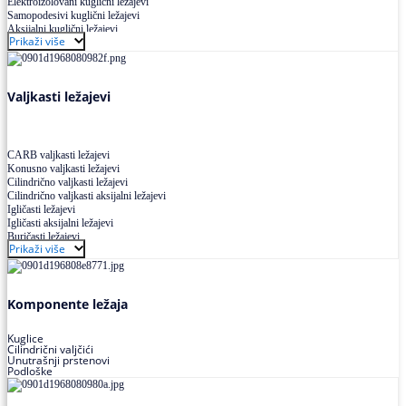
Elektroizolovani kuglični ležajevi
Samopodesivi kuglični ležajevi
Aksijalni kuglični ležajevi
Prikaži više
Kuglični ležajevi od nerđajućeg čelika
Valjkasti ležajevi
CARB valjkasti ležajevi
Konusno valjkasti ležajevi
Cilindrično valjkasti ležajevi
Cilindrično valjkasti aksijalni ležajevi
Igličasti ležajevi
Igličasti aksijalni ležajevi
Buričasti ležajevi
Prikaži više
Buričasti zaptiveni ležajevi
Buričasti aksijalni ležajevi
Komponente ležaja
Kuglice
Cilindrični valjčići
Unutrašnji prstenovi
Podloške