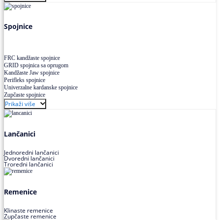
Uskoprofilno klinasto remenje XP extra power
Višekanalno remenje PJ,PK
Spojnice
FRC kandžaste spojnice
GRID spojnica sa oprugom
Kandžaste Jaw spojnice
Perifleks spojnice
Univerzalne kardanske spojnice
Zupčaste spojnice
Prikaži više
Lančanici
Jednoredni lančanici
Dvoredni lančanici
Troredni lančanici
Remenice
Klinaste remenice
Zupčaste remenice