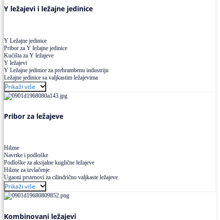
Y ležajevi i ležajne jedinice
Y Ležajne jedinice
Pribor za Y ležajne jedinice
Kućišta za Y ležajeve
Y ležajevi
Y Ležajne jedinice za prehrambenu industriju
Ležajne jedinice sa valjkastim ležajevima
Prikaži više
Pribor za ležajeve
Hilzne
Navrtke i podloške
Podloške za aksijalne kuglične ležajeve
Hilzne za izvlačenje
Ugaoni prstenovi za cilindrično valjkaste ležajeve
Prikaži više
Kombinovani ležajevi