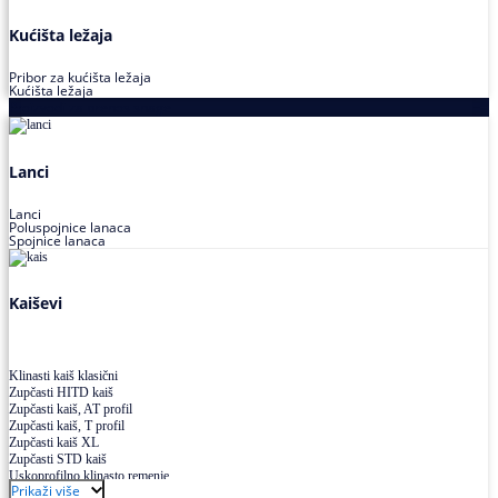
Kućišta ležaja
Pribor za kućišta ležaja
Kućišta ležaja
Proizvodi za prenos snage
Lanci
Lanci
Poluspojnice lanaca
Spojnice lanaca
Kaiševi
Klinasti kaiš klasični
Zupčasti HITD kaiš
Zupčasti kaiš, AT profil
Zupčasti kaiš, T profil
Zupčasti kaiš XL
Zupčasti STD kaiš
Uskoprofilno klinasto remenje
Prikaži više
Uskoprofilno klinasto remenje spojeno