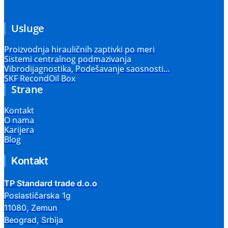
Usluge
Proizvodnja hirauličnih zaptivki po meri
Sistemi centralnog podmazivanja
Vibrodijagnostika, Podešavanje saosnosti…
SKF RecondOil Box
Strane
Kontakt
O nama
Karijera
Blog
Kontakt
TP Standard trade d.o.o
Poslastičarska 1g
11080, Zemun
Beograd, Srbija