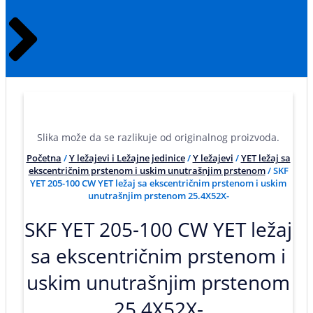
Slika može da se razlikuje od originalnog proizvoda.
Početna
/
Y ležajevi i Ležajne jedinice
/
Y ležajevi
/
YET ležaj sa
ekscentričnim prstenom i uskim unutrašnjim prstenom
/ SKF
YET 205-100 CW YET ležaj sa ekscentričnim prstenom i uskim
unutrašnjim prstenom 25.4X52X-
SKF YET 205-100 CW YET ležaj
sa ekscentričnim prstenom i
uskim unutrašnjim prstenom
25.4X52X-