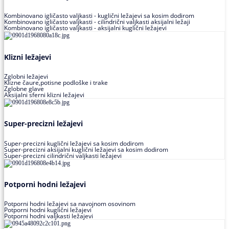
Kombinovano igličasto valjkasti - kuglični ležajevi sa kosim dodirom
Kombinovano igličasto valjkasti - cilindrični valjkasti aksijalni ležaji
Kombinovano igličasto valjkasti - aksijalni kuglični ležajevi
Klizni ležajevi
Zglobni ležajevi
Klizne čaure,potisne podloške i trake
Zglobne glave
Aksijalni sferni klizni ležajevi
Super-precizni ležajevi
Super-precizni kuglični ležajevi sa kosim dodirom
Super-precizni aksijalni kuglični ležajevi sa kosim dodirom
Super-precizni cilindrični valjkasti ležajevi
Potporni hodni ležajevi
Potporni hodni ležajevi sa navojnom osovinom
Potporni hodni kuglični ležajevi
Potporni hodni valjkasti ležajevi