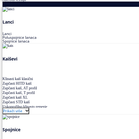
Proizvodi za prenos snage
Lanci
Lanci
Poluspojnice lanaca
Spojnice lanaca
Kaiševi
Klinasti kaiš klasični
Zupčasti HITD kaiš
Zupčasti kaiš, AT profil
Zupčasti kaiš, T profil
Zupčasti kaiš XL
Zupčasti STD kaiš
Uskoprofilno klinasto remenje
Prikaži više
Uskoprofilno klinasto remenje spojeno
Uskoprofilno klinasto remenje XP extra power
Višekanalno remenje PJ,PK
Spojnice