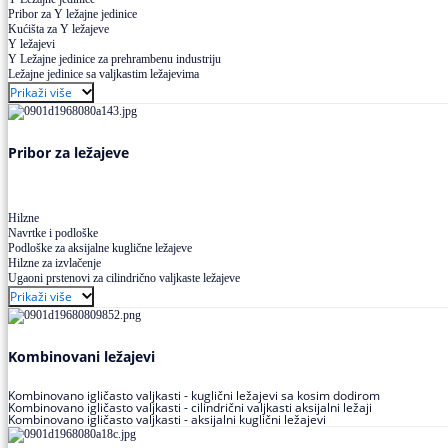
Pribor za Y ležajne jedinice
Kućišta za Y ležajeve
Y ležajevi
Y Ležajne jedinice za prehrambenu industriju
Ležajne jedinice sa valjkastim ležajevima
Prikaži više
Pribor za ležajeve
Hilzne
Navrtke i podloške
Podloške za aksijalne kuglične ležajeve
Hilzne za izvlačenje
Ugaoni prstenovi za cilindrično valjkaste ležajeve
Prikaži više
Kombinovani ležajevi
Kombinovano igličasto valjkasti - kuglični ležajevi sa kosim dodirom
Kombinovano igličasto valjkasti - cilindrični valjkasti aksijalni ležaji
Kombinovano igličasto valjkasti - aksijalni kuglični ležajevi