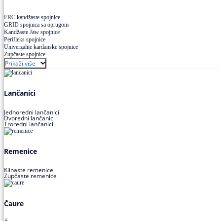
FRC kandžaste spojnice
GRID spojnica sa oprugom
Kandžaste Jaw spojnice
Perifleks spojnice
Univerzalne kardanske spojnice
Zupčaste spojnice
Prikaži više
Lančanici
Jednoredni lančanici
Dvoredni lančanici
Troredni lančanici
Remenice
Klinaste remenice
Zupčaste remenice
Čaure