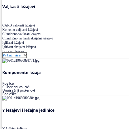
Valjkasti ležajevi
CARB valjkasti ležajevi
Konusno valjkasti ležajevi
Cilindrično valjkasti ležajevi
Cilindrično valjkasti aksijalni ležajevi
Igličasti ležajevi
Igličasti aksijalni ležajevi
Buričasti ležajevi
Prikaži više
Buričasti zaptiveni ležajevi
Buričasti aksijalni ležajevi
Komponente ležaja
Kuglice
Cilindrični valjčići
Unutrašnji prstenovi
Podloške
Y ležajevi i ležajne jedinice
Y Ležajne jedinice