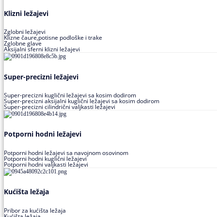
Klizni ležajevi
Zglobni ležajevi
Klizne čaure,potisne podloške i trake
Zglobne glave
Aksijalni sferni klizni ležajevi
Super-precizni ležajevi
Super-precizni kuglični ležajevi sa kosim dodirom
Super-precizni aksijalni kuglični ležajevi sa kosim dodirom
Super-precizni cilindrični valjkasti ležajevi
Potporni hodni ležajevi
Potporni hodni ležajevi sa navojnom osovinom
Potporni hodni kuglični ležajevi
Potporni hodni valjkasti ležajevi
Kućišta ležaja
Pribor za kućišta ležaja
Kućišta ležaja