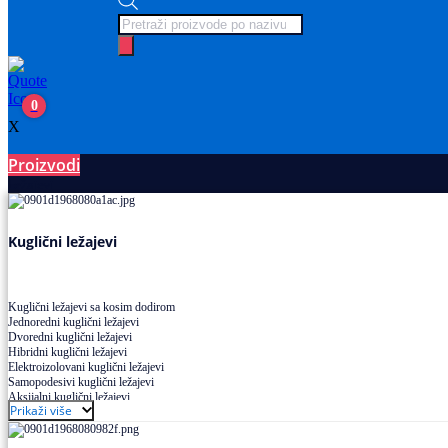
Products
search
0
X
Proizvodi
Ležajevi
Kuglični ležajevi
Kuglični ležajevi sa kosim dodirom
Jednoredni kuglični ležajevi
Dvoredni kuglični ležajevi
Hibridni kuglični ležajevi
Elektroizolovani kuglični ležajevi
Samopodesivi kuglični ležajevi
Aksijalni kuglični ležajevi
Prikaži više
Kuglični ležajevi od nerđajućeg čelika