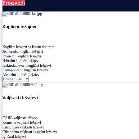
Proizvodi
Ležajevi
Kuglični ležajevi
Kuglični ležajevi sa kosim dodirom
Jednoredni kuglični ležajevi
Dvoredni kuglični ležajevi
Hibridni kuglični ležajevi
Elektroizolovani kuglični ležajevi
Samopodesivi kuglični ležajevi
Aksijalni kuglični ležajevi
Prikaži više
Kuglični ležajevi od nerđajućeg čelika
Valjkasti ležajevi
CARB valjkasti ležajevi
Konusno valjkasti ležajevi
Cilindrično valjkasti ležajevi
Cilindrično valjkasti aksijalni ležajevi
Igličasti ležajevi