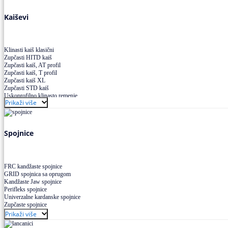
Kaiševi
Klinasti kaiš klasični
Zupčasti HITD kaiš
Zupčasti kaiš, AT profil
Zupčasti kaiš, T profil
Zupčasti kaiš XL
Zupčasti STD kaiš
Uskoprofilno klinasto remenje
Prikaži više
Uskoprofilno klinasto remenje spojeno
Uskoprofilno klinasto remenje XP extra power
Višekanalno remenje PJ,PK
Spojnice
FRC kandžaste spojnice
GRID spojnica sa oprugom
Kandžaste Jaw spojnice
Perifleks spojnice
Univerzalne kardanske spojnice
Zupčaste spojnice
Prikaži više