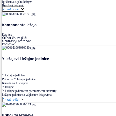
Igličasti aksijalni ležajevi
Buričasti ležajevi
Prikaži više
Buričasti zaptiveni ležajevi
Buričasti aksijalni ležajevi
Komponente ležaja
Kuglice
Cilindrični valjčići
Unutrašnji prstenovi
Podloške
Y ležajevi i ležajne jedinice
Y Ležajne jedinice
Pribor za Y ležajne jedinice
Kućišta za Y ležajeve
Y ležajevi
Y Ležajne jedinice za prehrambenu industriju
Ležajne jedinice sa valjkastim ležajevima
Prikaži više
Pribor za ležajeve