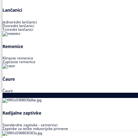
Lančanici
Jednoredni lančanici
Dvoredni lančanici
Troredni lančanici
Remenice
Klinaste remenice
Zupčaste remenice
Čaure
Čaure
Zaptivke
Radijalne zaptivke
Standardne zaptivke - semerinzi
Zaptivke za teške industrijske primene