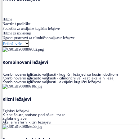
Hilzne
Navrtke i podloške
Podloške za aksijalne kuglične ležajeve
Hilzne za izvlačenje
Ugaoni prstenovi za cilindrično valjkaste ležajeve
Prikaži više
Kombinovani ležajevi
Kombinovano igličasto valjkasti - kuglični ležajevi sa kosim dodirom
Kombinovano igličasto valjkasti - cilindrični valjkasti aksijalni ležaji
Kombinovano igličasto valjkasti - aksijalni kuglični ležajevi
Klizni ležajevi
Zglobni ležajevi
Klizne čaure,potisne podloške i trake
Zglobne glave
Aksijalni sferni klizni ležajevi