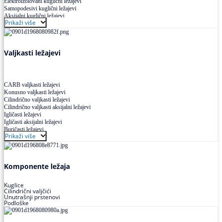
Elektroizolovani kuglični ležajevi
Samopodesivi kuglični ležajevi
Aksijalni kuglični ležajevi
Prikaži više
Kuglični ležajevi od nerđajućeg čelika
Valjkasti ležajevi
CARB valjkasti ležajevi
Konusno valjkasti ležajevi
Cilindrično valjkasti ležajevi
Cilindrično valjkasti aksijalni ležajevi
Igličasti ležajevi
Igličasti aksijalni ležajevi
Buričasti ležajevi
Prikaži više
Buričasti zaptiveni ležajevi
Buričasti aksijalni ležajevi
Komponente ležaja
Kuglice
Cilindrični valjčići
Unutrašnji prstenovi
Podloške