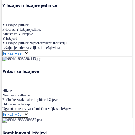
Y ležajevi i ležajne jedinice
Y Ležajne jedinice
Pribor za Y ležajne jedinice
Kućišta za Y ležajeve
Y ležajevi
Y Ležajne jedinice za prehrambenu industriju
Ležajne jedinice sa valjkastim ležajevima
Prikaži više
Pribor za ležajeve
Hilzne
Navrtke i podloške
Podloške za aksijalne kuglične ležajeve
Hilzne za izvlačenje
Ugaoni prstenovi za cilindrično valjkaste ležajeve
Prikaži više
Kombinovani ležajevi