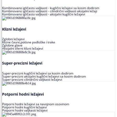
Kombinovano igličasto valjkasti - kuglični ležajevi sa kosim dodirom
Kombinovano igličasto valjkasti - cilindrični valjkasti aksijalni ležaji
Kombinovano igličasto valjkasti - aksijalni kuglični ležajevi
Klizni ležajevi
Zglobni ležajevi
Klizne čaure,potisne podloške i trake
Zglobne glave
Aksijalni sferni klizni ležajevi
Super-precizni ležajevi
Super-precizni kuglični ležajevi sa kosim dodirom
Super-precizni aksijalni kuglični ležajevi sa kosim dodirom
Super-precizni cilindrični valjkasti ležajevi
Potporni hodni ležajevi
Potporni hodni ležajevi sa navojnom osovinom
Potporni hodni kuglični ležajevi
Potporni hodni valjkasti ležajevi