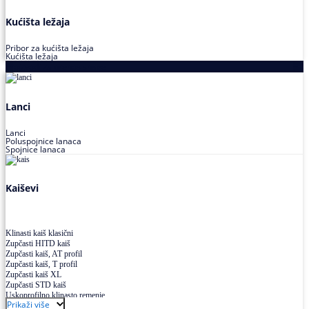
Kućišta ležaja
Pribor za kućišta ležaja
Kućišta ležaja
Proizvodi za prenos snage
Lanci
Lanci
Poluspojnice lanaca
Spojnice lanaca
Kaiševi
Klinasti kaiš klasični
Zupčasti HITD kaiš
Zupčasti kaiš, AT profil
Zupčasti kaiš, T profil
Zupčasti kaiš XL
Zupčasti STD kaiš
Uskoprofilno klinasto remenje
Prikaži više
Uskoprofilno klinasto remenje spojeno