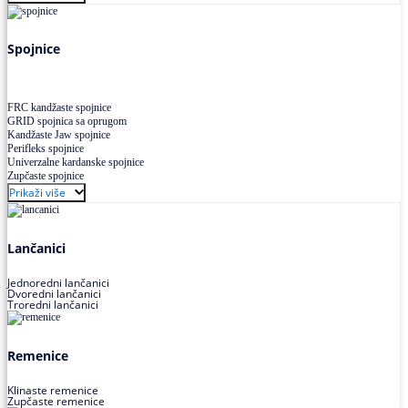
Uskoprofilno klinasto remenje XP extra power
Višekanalno remenje PJ,PK
Spojnice
FRC kandžaste spojnice
GRID spojnica sa oprugom
Kandžaste Jaw spojnice
Perifleks spojnice
Univerzalne kardanske spojnice
Zupčaste spojnice
Prikaži više
Lančanici
Jednoredni lančanici
Dvoredni lančanici
Troredni lančanici
Remenice
Klinaste remenice
Zupčaste remenice