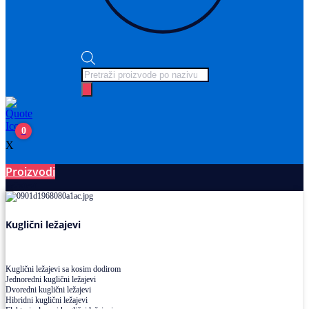
Products
search
0
X
Proizvodi
Ležajevi
Kuglični ležajevi
Kuglični ležajevi sa kosim dodirom
Jednoredni kuglični ležajevi
Dvoredni kuglični ležajevi
Hibridni kuglični ležajevi