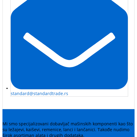
standard@standardtrade.rs
Mi smo specijalizovani dobavljač mašinskih komponenti kao što
su ležajevi, kaiševi, remenice, lanci i lančanici. Takođe nudimo
širok asortiman alata i drugih dodataka.