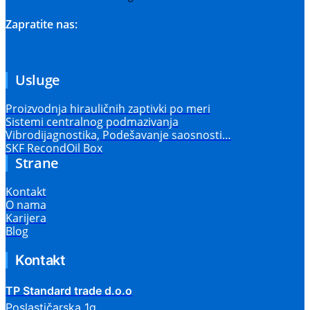
Zapratite nas:
Usluge
Proizvodnja hirauličnih zaptivki po meri
Sistemi centralnog podmazivanja
Vibrodijagnostika, Podešavanje saosnosti…
SKF RecondOil Box
Strane
Kontakt
O nama
Karijera
Blog
Kontakt
TP Standard trade d.o.o
Poslastičarska 1g