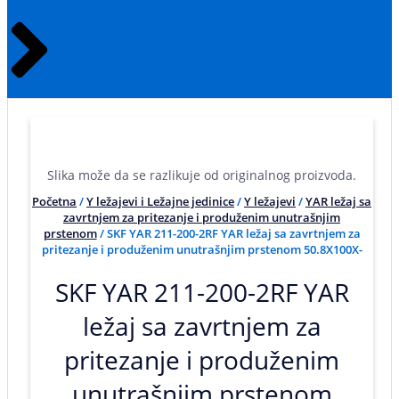
Slika može da se razlikuje od originalnog proizvoda.
Početna
/
Y ležajevi i Ležajne jedinice
/
Y ležajevi
/
YAR ležaj sa
zavrtnjem za pritezanje i produženim unutrašnjim
prstenom
/ SKF YAR 211-200-2RF YAR ležaj sa zavrtnjem za
pritezanje i produženim unutrašnjim prstenom 50.8X100X-
SKF YAR 211-200-2RF YAR
ležaj sa zavrtnjem za
pritezanje i produženim
unutrašnjim prstenom