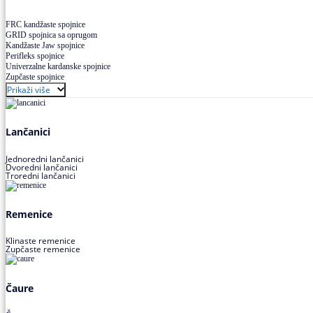
FRC kandžaste spojnice
GRID spojnica sa oprugom
Kandžaste Jaw spojnice
Perifleks spojnice
Univerzalne kardanske spojnice
Zupčaste spojnice
Prikaži više
Lančanici
Jednoredni lančanici
Dvoredni lančanici
Troredni lančanici
Remenice
Klinaste remenice
Zupčaste remenice
Čaure