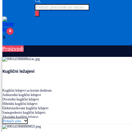
Products
search
0
X
Proizvodi
Ležajevi
Kuglični ležajevi
Kuglični ležajevi sa kosim dodirom
Jednoredni kuglični ležajevi
Dvoredni kuglični ležajevi
Hibridni kuglični ležajevi
Elektroizolovani kuglični ležajevi
Samopodesivi kuglični ležajevi
Aksijalni kuglični ležajevi
Prikaži više
Kuglični ležajevi od nerđajućeg čelika