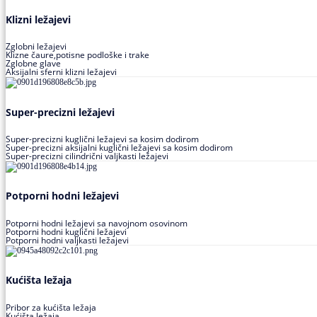
Klizni ležajevi
Zglobni ležajevi
Klizne čaure,potisne podloške i trake
Zglobne glave
Aksijalni sferni klizni ležajevi
Super-precizni ležajevi
Super-precizni kuglični ležajevi sa kosim dodirom
Super-precizni aksijalni kuglični ležajevi sa kosim dodirom
Super-precizni cilindrični valjkasti ležajevi
Potporni hodni ležajevi
Potporni hodni ležajevi sa navojnom osovinom
Potporni hodni kuglični ležajevi
Potporni hodni valjkasti ležajevi
Kućišta ležaja
Pribor za kućišta ležaja
Kućišta ležaja