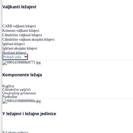
Valjkasti ležajevi
CARB valjkasti ležajevi
Konusno valjkasti ležajevi
Cilindrično valjkasti ležajevi
Cilindrično valjkasti aksijalni ležajevi
Igličasti ležajevi
Igličasti aksijalni ležajevi
Buričasti ležajevi
Prikaži više
Buričasti zaptiveni ležajevi
Buričasti aksijalni ležajevi
Komponente ležaja
Kuglice
Cilindrični valjčići
Unutrašnji prstenovi
Podloške
Y ležajevi i ležajne jedinice
Y Ležajne jedinice