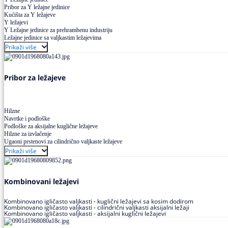
Pribor za Y ležajne jedinice
Kućišta za Y ležajeve
Y ležajevi
Y Ležajne jedinice za prehrambenu industriju
Ležajne jedinice sa valjkastim ležajevima
Prikaži više
Pribor za ležajeve
Hilzne
Navrtke i podloške
Podloške za aksijalne kuglične ležajeve
Hilzne za izvlačenje
Ugaoni prstenovi za cilindrično valjkaste ležajeve
Prikaži više
Kombinovani ležajevi
Kombinovano igličasto valjkasti - kuglični ležajevi sa kosim dodirom
Kombinovano igličasto valjkasti - cilindrični valjkasti aksijalni ležaji
Kombinovano igličasto valjkasti - aksijalni kuglični ležajevi