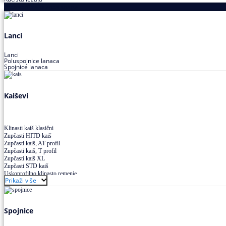
Proizvodi za prenos snage
Lanci
Lanci
Poluspojnice lanaca
Spojnice lanaca
Kaiševi
Klinasti kaiš klasični
Zupčasti HITD kaiš
Zupčasti kaiš, AT profil
Zupčasti kaiš, T profil
Zupčasti kaiš XL
Zupčasti STD kaiš
Uskoprofilno klinasto remenje
Prikaži više
Uskoprofilno klinasto remenje spojeno
Uskoprofilno klinasto remenje XP extra power
Višekanalno remenje PJ,PK
Spojnice