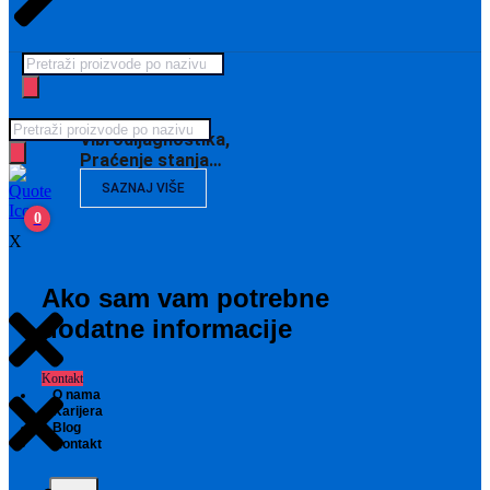
Products
search
Products
Vibrodijagnostika,
search
Praćenje stanja…
SAZNAJ VIŠE
0
X
Ako sam vam potrebne
dodatne informacije
Kontakt
O nama
Karijera
Blog
Kontakt