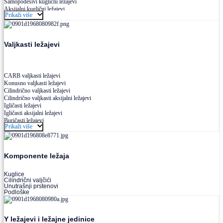
Samopodesivi kuglični ležajevi
Aksijalni kuglični ležajevi
Prikaži više
Kuglični ležajevi od nerđajućeg čelika
Valjkasti ležajevi
CARB valjkasti ležajevi
Konusno valjkasti ležajevi
Cilindrično valjkasti ležajevi
Cilindrično valjkasti aksijalni ležajevi
Igličasti ležajevi
Igličasti aksijalni ležajevi
Buričasti ležajevi
Prikaži više
Buričasti zaptiveni ležajevi
Buričasti aksijalni ležajevi
Komponente ležaja
Kuglice
Cilindrični valjčići
Unutrašnji prstenovi
Podloške
Y ležajevi i ležajne jedinice