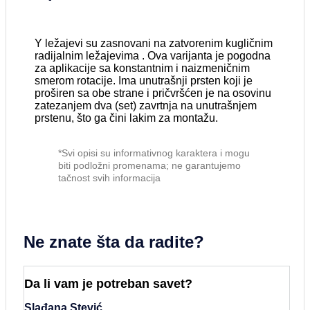
Y ležajevi su zasnovani na zatvorenim kugličnim
radijalnim ležajevima . Ova varijanta je pogodna
za aplikacije sa konstantnim i naizmeničnim
smerom rotacije. Ima unutrašnji prsten koji je
proširen sa obe strane i pričvršćen je na osovinu
zatezanjem dva (set) zavrtnja na unutrašnjem
prstenu, što ga čini lakim za montažu.
*Svi opisi su informativnog karaktera i mogu
biti podložni promenama; ne garantujemo
tačnost svih informacija
Ne znate šta da radite?
Da li vam je potreban savet?
Slađana Stević