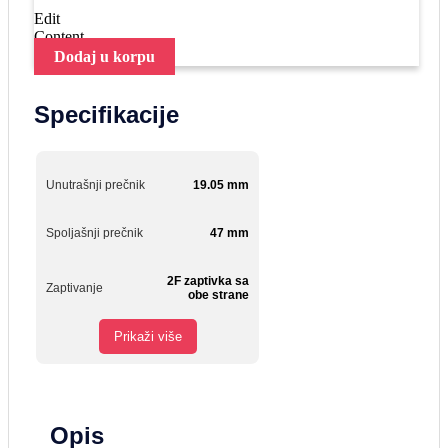
Edit
Content
Dodaj u korpu
Specifikacije
Unutrašnji prečnik
19.05 mm
Spoljašnji prečnik
47 mm
2F zaptivka sa
Zaptivanje
obe strane
Prikaži više
Opis