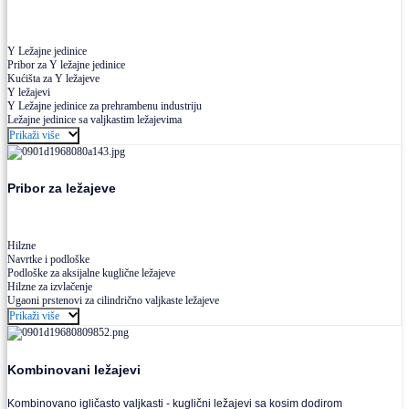
Y Ležajne jedinice
Pribor za Y ležajne jedinice
Kućišta za Y ležajeve
Y ležajevi
Y Ležajne jedinice za prehrambenu industriju
Ležajne jedinice sa valjkastim ležajevima
Prikaži više
Pribor za ležajeve
Hilzne
Navrtke i podloške
Podloške za aksijalne kuglične ležajeve
Hilzne za izvlačenje
Ugaoni prstenovi za cilindrično valjkaste ležajeve
Prikaži više
Kombinovani ležajevi
Kombinovano igličasto valjkasti - kuglični ležajevi sa kosim dodirom