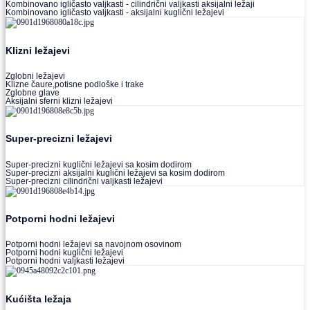
Kombinovano igličasto valjkasti - cilindrični valjkasti aksijalni ležaji
Kombinovano igličasto valjkasti - aksijalni kuglični ležajevi
Klizni ležajevi
Zglobni ležajevi
Klizne čaure,potisne podloške i trake
Zglobne glave
Aksijalni sferni klizni ležajevi
Super-precizni ležajevi
Super-precizni kuglični ležajevi sa kosim dodirom
Super-precizni aksijalni kuglični ležajevi sa kosim dodirom
Super-precizni cilindrični valjkasti ležajevi
Potporni hodni ležajevi
Potporni hodni ležajevi sa navojnom osovinom
Potporni hodni kuglični ležajevi
Potporni hodni valjkasti ležajevi
Kućišta ležaja