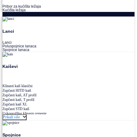
Pribor za kućišta ležaja
Kućišta ležaja
Proizvodi za prenos snage
Lanci
Lanci
Poluspojnice lanaca
Spojnice lanaca
Kaiševi
Klinasti kaiš klasični
Zupčasti HITD kaiš
Zupčasti kaiš, AT profil
Zupčasti kaiš, T profil
Zupčasti kaiš XL
Zupčasti STD kaiš
Uskoprofilno klinasto remenje
Prikaži više
Uskoprofilno klinasto remenje spojeno
Uskoprofilno klinasto remenje XP extra power
Višekanalno remenje PJ,PK
Spojnice