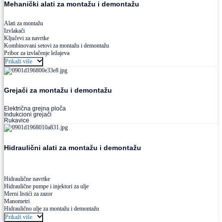
Mehanički alati za montažu i demontažu
Alati za montažu
Izvlakači
Ključevi za navrtke
Kombinovani setovi za montažu i demontažu
Pribor za izvlačenje ležajeva
Prikaži više
Grejači za montažu i demontažu
Električna grejna ploča
Indukcioni grejači
Rukavice
Hidraulični alati za montažu i demontažu
Hidraulične navrtke
Hidraulične pumpe i injektori za ulje
Merni listići za zazor
Manometri
Hidraulično ulje za montažu i demontažu
Prikaži više