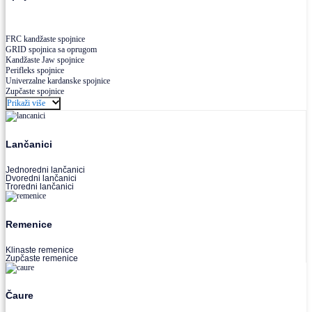
FRC kandžaste spojnice
GRID spojnica sa oprugom
Kandžaste Jaw spojnice
Perifleks spojnice
Univerzalne kardanske spojnice
Zupčaste spojnice
Prikaži više
Lančanici
Jednoredni lančanici
Dvoredni lančanici
Troredni lančanici
Remenice
Klinaste remenice
Zupčaste remenice
Čaure