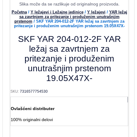
Slika može da se razlikuje od originalnog proizvoda.
Početna
/
Y ležajevi i Ležajne jedinice
/
Y ležajevi
/
YAR ležaj
sa zavrtnjem za pritezanje i produženim unutrašnjim
prstenom
/ SKF YAR 204-012-2F YAR ležaj sa zavrtnjem za
pritezanje i produženim unutrašnjim prstenom 19.05X47X-
SKF YAR 204-012-2F YAR
ležaj sa zavrtnjem za
pritezanje i produženim
unutrašnjim prstenom
19.05X47X-
SKU:
7316577754530
Ovlašćeni distributer
100% originalni delovi