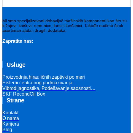
Mi smo specijalizovani dobavljač mašinskih komponenti kao što su
ležajevi, kaiševi, remenice, lanci i lančanici. Takođe nudimo širok
asortiman alata i drugih dodataka.
Zapratite nas:
Usluge
Proizvodnja hirauličnih zaptivki po meri
Sistemi centralnog podmazivanja
Vibrodijagnostika, Podešavanje saosnosti…
SKF RecondOil Box
Strane
Kontakt
O nama
Karijera
Blog