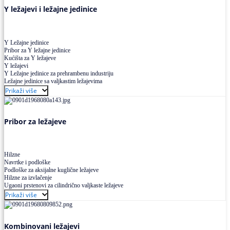
Y ležajevi i ležajne jedinice
Y Ležajne jedinice
Pribor za Y ležajne jedinice
Kućišta za Y ležajeve
Y ležajevi
Y Ležajne jedinice za prehrambenu industriju
Ležajne jedinice sa valjkastim ležajevima
Prikaži više
Pribor za ležajeve
Hilzne
Navrtke i podloške
Podloške za aksijalne kuglične ležajeve
Hilzne za izvlačenje
Ugaoni prstenovi za cilindrično valjkaste ležajeve
Prikaži više
Kombinovani ležajevi