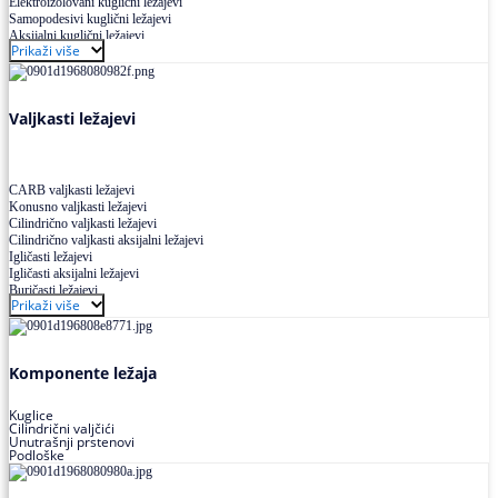
Elektroizolovani kuglični ležajevi
Samopodesivi kuglični ležajevi
Aksijalni kuglični ležajevi
Prikaži više
Kuglični ležajevi od nerđajućeg čelika
Valjkasti ležajevi
CARB valjkasti ležajevi
Konusno valjkasti ležajevi
Cilindrično valjkasti ležajevi
Cilindrično valjkasti aksijalni ležajevi
Igličasti ležajevi
Igličasti aksijalni ležajevi
Buričasti ležajevi
Prikaži više
Buričasti zaptiveni ležajevi
Buričasti aksijalni ležajevi
Komponente ležaja
Kuglice
Cilindrični valjčići
Unutrašnji prstenovi
Podloške