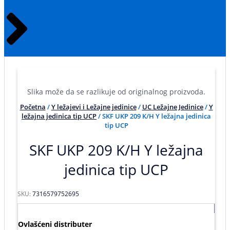
Slika može da se razlikuje od originalnog proizvoda.
Početna
/
Y ležajevi i Ležajne jedinice
/
UC Ležajne Jedinice
/
Y
ležajna jedinica tip UCP
/ SKF UKP 209 K/H Y ležajna jedinica
tip UCP
SKF UKP 209 K/H Y ležajna
jedinica tip UCP
SKU:
7316579752695
Ovlašćeni distributer