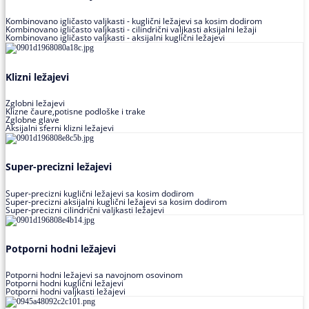
Kombinovano igličasto valjkasti - kuglični ležajevi sa kosim dodirom
Kombinovano igličasto valjkasti - cilindrični valjkasti aksijalni ležaji
Kombinovano igličasto valjkasti - aksijalni kuglični ležajevi
Klizni ležajevi
Zglobni ležajevi
Klizne čaure,potisne podloške i trake
Zglobne glave
Aksijalni sferni klizni ležajevi
Super-precizni ležajevi
Super-precizni kuglični ležajevi sa kosim dodirom
Super-precizni aksijalni kuglični ležajevi sa kosim dodirom
Super-precizni cilindrični valjkasti ležajevi
Potporni hodni ležajevi
Potporni hodni ležajevi sa navojnom osovinom
Potporni hodni kuglični ležajevi
Potporni hodni valjkasti ležajevi