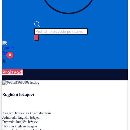
Products
search
0
X
Proizvodi
Ležajevi
Kuglični ležajevi
Kuglični ležajevi sa kosim dodirom
Jednoredni kuglični ležajevi
Dvoredni kuglični ležajevi
Hibridni kuglični ležajevi