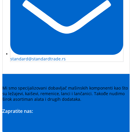
standard@standardtrade.rs
Mi smo specijalizovani dobavljač mašinskih komponenti kao što
su ležajevi, kaiševi, remenice, lanci i lančanici. Takođe nudimo
širok asortiman alata i drugih dodataka.
Zapratite nas: