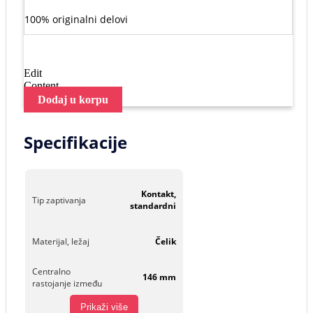
100% originalni delovi
Edit
Content
Dodaj u korpu
Specifikacije
Kontakt,
Tip zaptivanja
standardni
Materijal, ležaj
Čelik
Centralno
146 mm
rastojanje između
Prikaži više