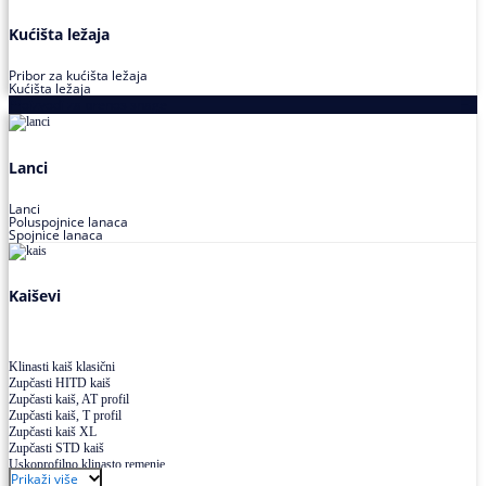
Kućišta ležaja
Pribor za kućišta ležaja
Kućišta ležaja
Proizvodi za prenos snage
Lanci
Lanci
Poluspojnice lanaca
Spojnice lanaca
Kaiševi
Klinasti kaiš klasični
Zupčasti HITD kaiš
Zupčasti kaiš, AT profil
Zupčasti kaiš, T profil
Zupčasti kaiš XL
Zupčasti STD kaiš
Uskoprofilno klinasto remenje
Prikaži više
Uskoprofilno klinasto remenje spojeno