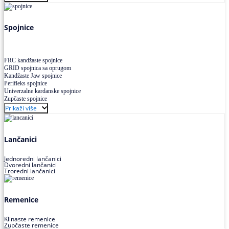
Uskoprofilno klinasto remenje XP extra power
Višekanalno remenje PJ,PK
Spojnice
FRC kandžaste spojnice
GRID spojnica sa oprugom
Kandžaste Jaw spojnice
Perifleks spojnice
Univerzalne kardanske spojnice
Zupčaste spojnice
Prikaži više
Lančanici
Jednoredni lančanici
Dvoredni lančanici
Troredni lančanici
Remenice
Klinaste remenice
Zupčaste remenice