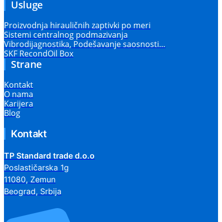
Usluge
Proizvodnja hirauličnih zaptivki po meri
Sistemi centralnog podmazivanja
Vibrodijagnostika, Podešavanje saosnosti…
SKF RecondOil Box
Strane
Kontakt
O nama
Karijera
Blog
Kontakt
TP Standard trade d.o.o
Poslastičarska 1g
11080, Zemun
Beograd, Srbija