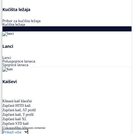
Kućišta ležaja
Pribor za kućišta ležaja
Kućišta ležaja
Proizvodi za prenos snage
Lanci
Lanci
Poluspojnice lanaca
Spojnice lanaca
Kaiševi
Klinasti kaiš klasični
Zupčasti HITD kaiš
Zupčasti kaiš, AT profil
Zupčasti kaiš, T profil
Zupčasti kaiš XL
Zupčasti STD kaiš
Uskoprofilno klinasto remenje
Prikaži više
Uskoprofilno klinasto remenje spojeno