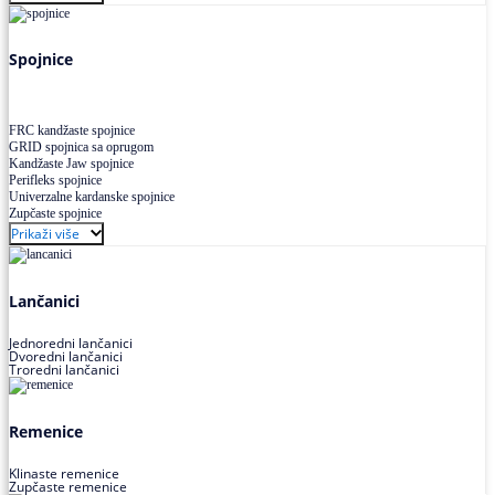
Uskoprofilno klinasto remenje XP extra power
Višekanalno remenje PJ,PK
Spojnice
FRC kandžaste spojnice
GRID spojnica sa oprugom
Kandžaste Jaw spojnice
Perifleks spojnice
Univerzalne kardanske spojnice
Zupčaste spojnice
Prikaži više
Lančanici
Jednoredni lančanici
Dvoredni lančanici
Troredni lančanici
Remenice
Klinaste remenice
Zupčaste remenice