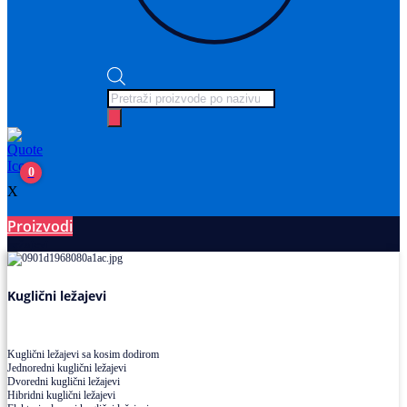
Products
search
0
X
Proizvodi
Ležajevi
Kuglični ležajevi
Kuglični ležajevi sa kosim dodirom
Jednoredni kuglični ležajevi
Dvoredni kuglični ležajevi
Hibridni kuglični ležajevi