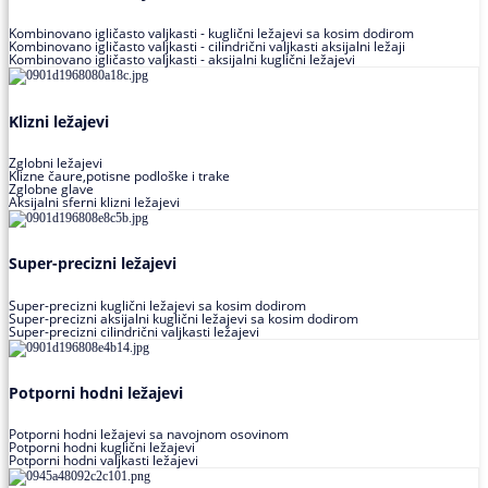
Kombinovano igličasto valjkasti - kuglični ležajevi sa kosim dodirom
Kombinovano igličasto valjkasti - cilindrični valjkasti aksijalni ležaji
Kombinovano igličasto valjkasti - aksijalni kuglični ležajevi
Klizni ležajevi
Zglobni ležajevi
Klizne čaure,potisne podloške i trake
Zglobne glave
Aksijalni sferni klizni ležajevi
Super-precizni ležajevi
Super-precizni kuglični ležajevi sa kosim dodirom
Super-precizni aksijalni kuglični ležajevi sa kosim dodirom
Super-precizni cilindrični valjkasti ležajevi
Potporni hodni ležajevi
Potporni hodni ležajevi sa navojnom osovinom
Potporni hodni kuglični ležajevi
Potporni hodni valjkasti ležajevi