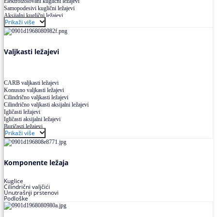
Elektroizolovani kuglični ležajevi
Samopodesivi kuglični ležajevi
Aksijalni kuglični ležajevi
Prikaži više
Kuglični ležajevi od nerđajućeg čelika
Valjkasti ležajevi
CARB valjkasti ležajevi
Konusno valjkasti ležajevi
Cilindrično valjkasti ležajevi
Cilindrično valjkasti aksijalni ležajevi
Igličasti ležajevi
Igličasti aksijalni ležajevi
Buričasti ležajevi
Prikaži više
Buričasti zaptiveni ležajevi
Buričasti aksijalni ležajevi
Komponente ležaja
Kuglice
Cilindrični valjčići
Unutrašnji prstenovi
Podloške