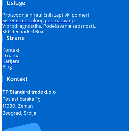
Usluge
Proizvodnja hirauličnih zaptivki po meri
Sistemi centralnog podmazivanja
Vibrodijagnostika, Podešavanje saosnosti…
SKF RecondOil Box
Strane
Kontakt
O nama
Karijera
Blog
Kontakt
TP Standard trade d.o.o
Poslastičarska 1g
11080, Zemun
Beograd, Srbija