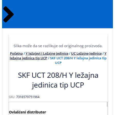
Slika može da se razlikuje od originalnog proizvoda.
Početna
/
Y ležajevi i Ležajne jedinice
/
UC Ležajne Jedinice
/
Y
ležajna jedinica tip UCP
/ SKF UCT 208/H Y ležajna jedinica tip
UCP
SKF UCT 208/H Y ležajna
jedinica tip UCP
SKU:
7316579751964
Ovlašćeni distributer