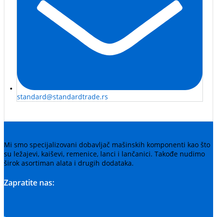
standard@standardtrade.rs
Mi smo specijalizovani dobavljač mašinskih komponenti kao što
su ležajevi, kaiševi, remenice, lanci i lančanici. Takođe nudimo
širok asortiman alata i drugih dodataka.
Zapratite nas: