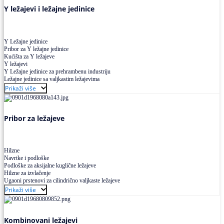
Y ležajevi i ležajne jedinice
Y Ležajne jedinice
Pribor za Y ležajne jedinice
Kućišta za Y ležajeve
Y ležajevi
Y Ležajne jedinice za prehrambenu industriju
Ležajne jedinice sa valjkastim ležajevima
Prikaži više
Pribor za ležajeve
Hilzne
Navrtke i podloške
Podloške za aksijalne kuglične ležajeve
Hilzne za izvlačenje
Ugaoni prstenovi za cilindrično valjkaste ležajeve
Prikaži više
Kombinovani ležajevi