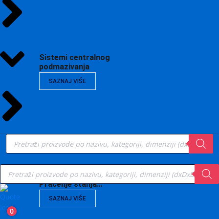
Sistemi centralnog
podmazivanja
SAZNAJ VIŠE
Products
search
Products
search
Vibrodijagnostika,
Praćenje stanja…
SAZNAJ VIŠE
0