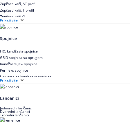
Zupčasti kaiš, AT profil
Zupčasti kaiš, T profil
Zupčasti kaiš XL
Prikaži više
Zupčasti STD kaiš
Uskoprofilno klinasto remenje
Uskoprofilno klinasto remenje spojeno
Spojnice
Uskoprofilno klinasto remenje XP extra power
Višekanalno remenje PJ,PK
FRC kandžaste spojnice
GRID spojnica sa oprugom
Kandžaste Jaw spojnice
Perifleks spojnice
Univerzalne kardanske spojnice
Prikaži više
Zupčaste spojnice
Lančanici
Jednoredni lančanici
Dvoredni lančanici
Troredni lančanici