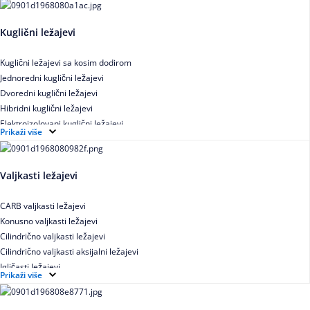
Kuglični ležajevi
Kuglični ležajevi sa kosim dodirom
Jednoredni kuglični ležajevi
Dvoredni kuglični ležajevi
Hibridni kuglični ležajevi
Elektroizolovani kuglični ležajevi
Prikaži više
Samopodesivi kuglični ležajevi
Aksijalni kuglični ležajevi
Kuglični ležajevi od nerđajućeg čelika
Valjkasti ležajevi
CARB valjkasti ležajevi
Konusno valjkasti ležajevi
Cilindrično valjkasti ležajevi
Cilindrično valjkasti aksijalni ležajevi
Igličasti ležajevi
Prikaži više
Igličasti aksijalni ležajevi
Buričasti ležajevi