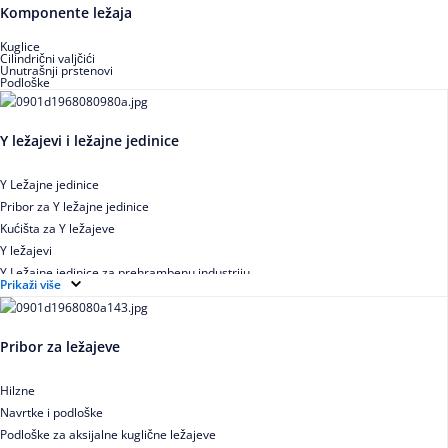
Buričasti zaptiveni ležajevi
Komponente ležaja
Buričasti aksijalni ležajevi
Kuglice
Cilindrični valjčići
Unutrašnji prstenovi
Podloške
Y ležajevi i ležajne jedinice
Y Ležajne jedinice
Pribor za Y ležajne jedinice
Kućišta za Y ležajeve
Y ležajevi
Y Ležajne jedinice za prehrambenu industriju
Prikaži više
Ležajne jedinice sa valjkastim ležajevima
Pribor za ležajeve
Hilzne
Navrtke i podloške
Podloške za aksijalne kuglične ležajeve