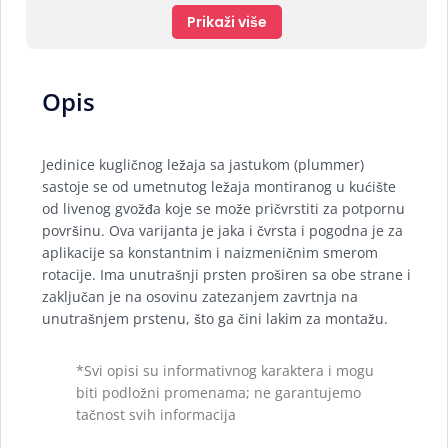
Prikaži više
Opis
Jedinice kugličnog ležaja sa jastukom (plummer)
sastoje se od umetnutog ležaja montiranog u kućište
od livenog gvožđa koje se može pričvrstiti za potpornu
površinu. Ova varijanta je jaka i čvrsta i pogodna je za
aplikacije sa konstantnim i naizmeničnim smerom
rotacije. Ima unutrašnji prsten proširen sa obe strane i
zaključan je na osovinu zatezanjem zavrtnja na
unutrašnjem prstenu, što ga čini lakim za montažu.
*Svi opisi su informativnog karaktera i mogu
biti podložni promenama; ne garantujemo
tačnost svih informacija