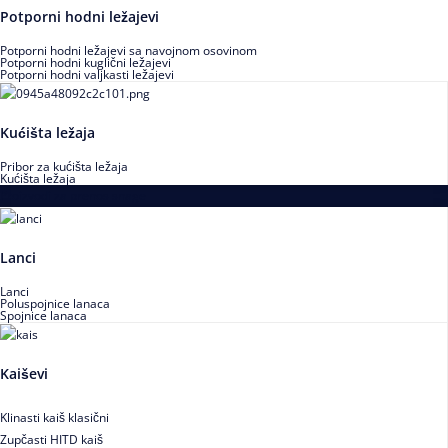
Potporni hodni ležajevi
Potporni hodni ležajevi sa navojnom osovinom
Potporni hodni kuglični ležajevi
Potporni hodni valjkasti ležajevi
Kućišta ležaja
Pribor za kućišta ležaja
Kućišta ležaja
Proizvodi za prenos snage
Lanci
Lanci
Poluspojnice lanaca
Spojnice lanaca
Kaiševi
Klinasti kaiš klasični
Zupčasti HITD kaiš