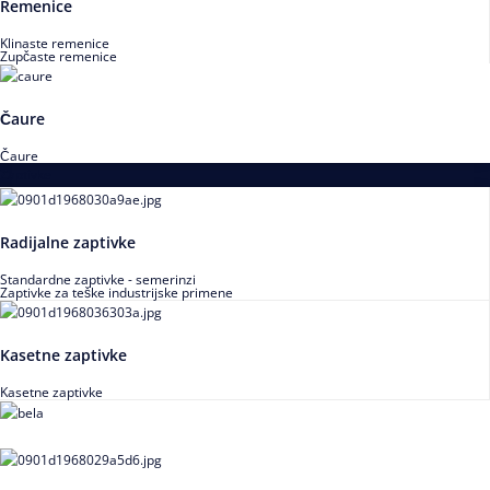
Remenice
Klinaste remenice
Zupčaste remenice
Čaure
Čaure
Zaptivke
Radijalne zaptivke
Standardne zaptivke - semerinzi
Zaptivke za teške industrijske primene
Kasetne zaptivke
Kasetne zaptivke