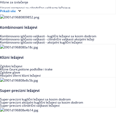
Hilzne za izvlačenje
Ugaoni prstenovi za cilindrično valjkaste ležajeve
Prikaži više
Kombinovani ležajevi
Kombinovano igličasto valjkasti - kuglični ležajevi sa kosim dodirom
Kombinovano igličasto valjkasti - cilindrični valjkasti aksijalni ležaji
Kombinovano igličasto valjkasti - aksijalni kuglični ležajevi
Klizni ležajevi
Zglobni ležajevi
Klizne čaure,potisne podloške i trake
Zglobne glave
Aksijalni sferni klizni ležajevi
Super-precizni ležajevi
Super-precizni kuglični ležajevi sa kosim dodirom
Super-precizni aksijalni kuglični ležajevi sa kosim dodirom
Super-precizni cilindrični valjkasti ležajevi