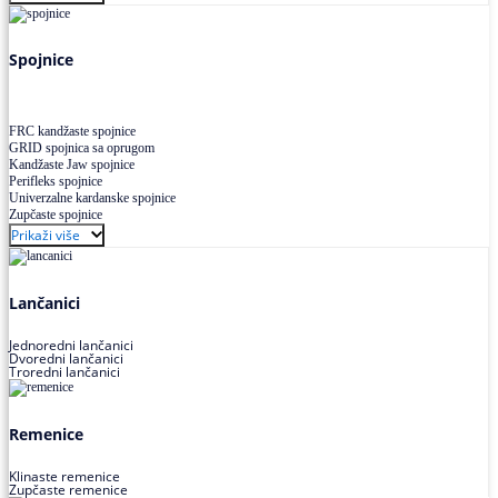
Uskoprofilno klinasto remenje XP extra power
Višekanalno remenje PJ,PK
Spojnice
FRC kandžaste spojnice
GRID spojnica sa oprugom
Kandžaste Jaw spojnice
Perifleks spojnice
Univerzalne kardanske spojnice
Zupčaste spojnice
Prikaži više
Lančanici
Jednoredni lančanici
Dvoredni lančanici
Troredni lančanici
Remenice
Klinaste remenice
Zupčaste remenice