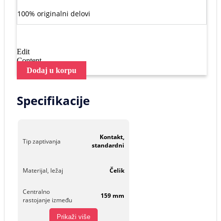
100% originalni delovi
Edit
Content
Dodaj u korpu
Specifikacije
Kontakt,
Tip zaptivanja
standardni
Materijal, ležaj
Čelik
Centralno
159 mm
rastojanje između
Prikaži više