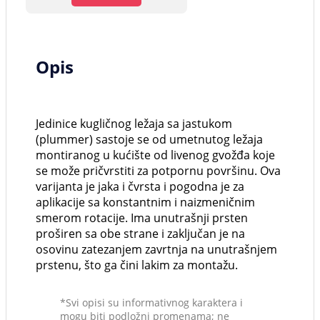
Opis
Jedinice kugličnog ležaja sa jastukom
(plummer) sastoje se od umetnutog ležaja
montiranog u kućište od livenog gvožđa koje
se može pričvrstiti za potpornu površinu. Ova
varijanta je jaka i čvrsta i pogodna je za
aplikacije sa konstantnim i naizmeničnim
smerom rotacije. Ima unutrašnji prsten
proširen sa obe strane i zaključan je na
osovinu zatezanjem zavrtnja na unutrašnjem
prstenu, što ga čini lakim za montažu.
*Svi opisi su informativnog karaktera i
mogu biti podložni promenama; ne