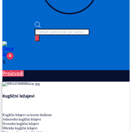
Products
search
0
X
Proizvodi
Ležajevi
Kuglični ležajevi
Kuglični ležajevi sa kosim dodirom
Jednoredni kuglični ležajevi
Dvoredni kuglični ležajevi
Hibridni kuglični ležajevi