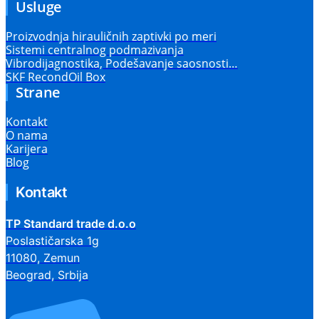
Usluge
Proizvodnja hirauličnih zaptivki po meri
Sistemi centralnog podmazivanja
Vibrodijagnostika, Podešavanje saosnosti…
SKF RecondOil Box
Strane
Kontakt
O nama
Karijera
Blog
Kontakt
TP Standard trade d.o.o
Poslastičarska 1g
11080, Zemun
Beograd, Srbija