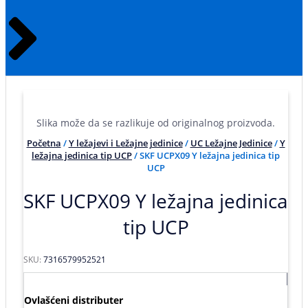
Slika može da se razlikuje od originalnog proizvoda.
Početna
/
Y ležajevi i Ležajne jedinice
/
UC Ležajne Jedinice
/
Y
ležajna jedinica tip UCP
/ SKF UCPX09 Y ležajna jedinica tip
UCP
SKF UCPX09 Y ležajna jedinica
tip UCP
SKU:
7316579952521
Ovlašćeni distributer