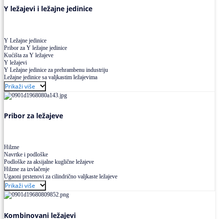
Y ležajevi i ležajne jedinice
Y Ležajne jedinice
Pribor za Y ležajne jedinice
Kućišta za Y ležajeve
Y ležajevi
Y Ležajne jedinice za prehrambenu industriju
Ležajne jedinice sa valjkastim ležajevima
Prikaži više
Pribor za ležajeve
Hilzne
Navrtke i podloške
Podloške za aksijalne kuglične ležajeve
Hilzne za izvlačenje
Ugaoni prstenovi za cilindrično valjkaste ležajeve
Prikaži više
Kombinovani ležajevi