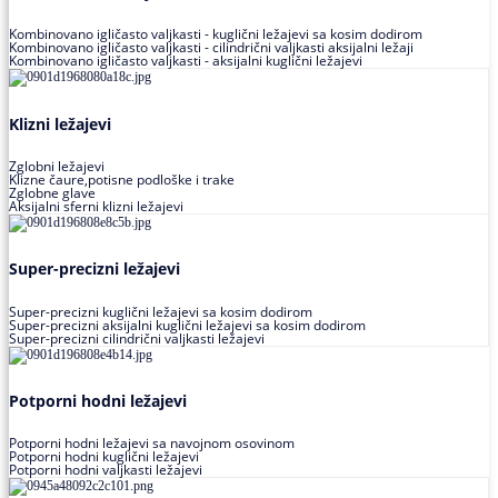
Kombinovano igličasto valjkasti - kuglični ležajevi sa kosim dodirom
Kombinovano igličasto valjkasti - cilindrični valjkasti aksijalni ležaji
Kombinovano igličasto valjkasti - aksijalni kuglični ležajevi
Klizni ležajevi
Zglobni ležajevi
Klizne čaure,potisne podloške i trake
Zglobne glave
Aksijalni sferni klizni ležajevi
Super-precizni ležajevi
Super-precizni kuglični ležajevi sa kosim dodirom
Super-precizni aksijalni kuglični ležajevi sa kosim dodirom
Super-precizni cilindrični valjkasti ležajevi
Potporni hodni ležajevi
Potporni hodni ležajevi sa navojnom osovinom
Potporni hodni kuglični ležajevi
Potporni hodni valjkasti ležajevi