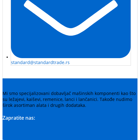
standard@standardtrade.rs
Mi smo specijalizovani dobavljač mašinskih komponenti kao što
su ležajevi, kaiševi, remenice, lanci i lančanici. Takođe nudimo
širok asortiman alata i drugih dodataka.
Zapratite nas: