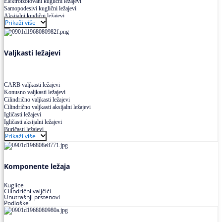
Elektroizolovani kuglični ležajevi
Samopodesivi kuglični ležajevi
Aksijalni kuglični ležajevi
Prikaži više
Kuglični ležajevi od nerđajućeg čelika
Valjkasti ležajevi
CARB valjkasti ležajevi
Konusno valjkasti ležajevi
Cilindrično valjkasti ležajevi
Cilindrično valjkasti aksijalni ležajevi
Igličasti ležajevi
Igličasti aksijalni ležajevi
Buričasti ležajevi
Prikaži više
Buričasti zaptiveni ležajevi
Buričasti aksijalni ležajevi
Komponente ležaja
Kuglice
Cilindrični valjčići
Unutrašnji prstenovi
Podloške