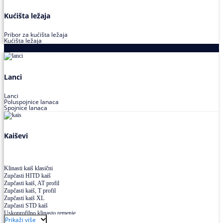
Kućišta ležaja
Pribor za kućišta ležaja
Kućišta ležaja
Proizvodi za prenos snage
Lanci
Lanci
Poluspojnice lanaca
Spojnice lanaca
Kaiševi
Klinasti kaiš klasični
Zupčasti HITD kaiš
Zupčasti kaiš, AT profil
Zupčasti kaiš, T profil
Zupčasti kaiš XL
Zupčasti STD kaiš
Uskoprofilno klinasto remenje
Prikaži više
Uskoprofilno klinasto remenje spojeno