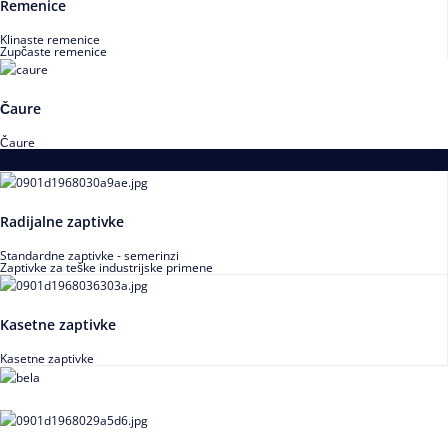
Remenice
Klinaste remenice
Zupčaste remenice
Čaure
Čaure
Zaptivke
Radijalne zaptivke
Standardne zaptivke - semerinzi
Zaptivke za teške industrijske primene
Kasetne zaptivke
Kasetne zaptivke