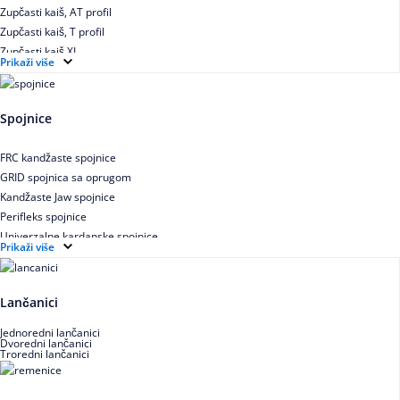
Zupčasti kaiš, AT profil
Zupčasti kaiš, T profil
Zupčasti kaiš XL
Prikaži više
Zupčasti STD kaiš
Uskoprofilno klinasto remenje
Uskoprofilno klinasto remenje spojeno
Spojnice
Uskoprofilno klinasto remenje XP extra power
Višekanalno remenje PJ,PK
FRC kandžaste spojnice
GRID spojnica sa oprugom
Kandžaste Jaw spojnice
Perifleks spojnice
Univerzalne kardanske spojnice
Prikaži više
Zupčaste spojnice
Lančanici
Jednoredni lančanici
Dvoredni lančanici
Troredni lančanici