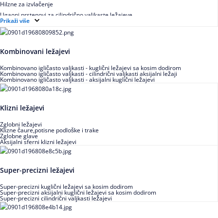
Hilzne za izvlačenje
Ugaoni prstenovi za cilindrično valjkaste ležajeve
Prikaži više
Kombinovani ležajevi
Kombinovano igličasto valjkasti - kuglični ležajevi sa kosim dodirom
Kombinovano igličasto valjkasti - cilindrični valjkasti aksijalni ležaji
Kombinovano igličasto valjkasti - aksijalni kuglični ležajevi
Klizni ležajevi
Zglobni ležajevi
Klizne čaure,potisne podloške i trake
Zglobne glave
Aksijalni sferni klizni ležajevi
Super-precizni ležajevi
Super-precizni kuglični ležajevi sa kosim dodirom
Super-precizni aksijalni kuglični ležajevi sa kosim dodirom
Super-precizni cilindrični valjkasti ležajevi