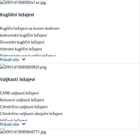
Kuglični ležajevi
Kuglični ležajevi sa kosim dodirom
Jednoredni kuglični ležajevi
Dvoredni kuglični ležajevi
Hibridni kuglični ležajevi
Elektroizolovani kuglični ležajevi
Prikaži više
Samopodesivi kuglični ležajevi
Aksijalni kuglični ležajevi
Kuglični ležajevi od nerđajućeg čelika
Valjkasti ležajevi
CARB valjkasti ležajevi
Konusno valjkasti ležajevi
Cilindrično valjkasti ležajevi
Cilindrično valjkasti aksijalni ležajevi
Igličasti ležajevi
Prikaži više
Igličasti aksijalni ležajevi
Buričasti ležajevi