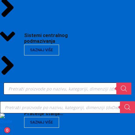
Sistemi centralnog
podmazivanja
SAZNAJ VIŠE
Products
search
Products
search
Vibrodijagnostika,
Praćenje stanja…
SAZNAJ VIŠE
0