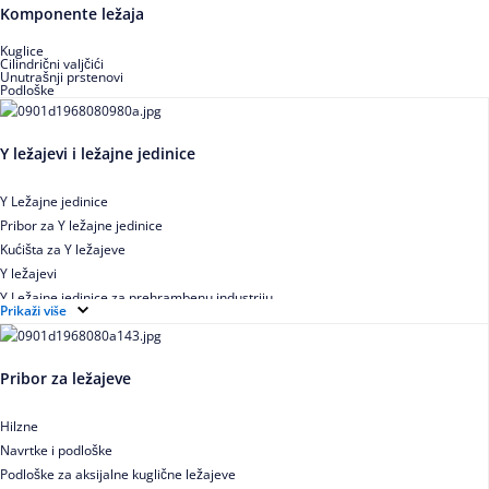
Buričasti zaptiveni ležajevi
Komponente ležaja
Buričasti aksijalni ležajevi
Kuglice
Cilindrični valjčići
Unutrašnji prstenovi
Podloške
Y ležajevi i ležajne jedinice
Y Ležajne jedinice
Pribor za Y ležajne jedinice
Kućišta za Y ležajeve
Y ležajevi
Y Ležajne jedinice za prehrambenu industriju
Prikaži više
Ležajne jedinice sa valjkastim ležajevima
Pribor za ležajeve
Hilzne
Navrtke i podloške
Podloške za aksijalne kuglične ležajeve