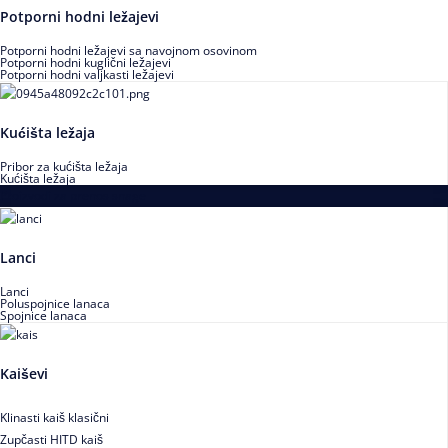
Potporni hodni ležajevi
Potporni hodni ležajevi sa navojnom osovinom
Potporni hodni kuglični ležajevi
Potporni hodni valjkasti ležajevi
Kućišta ležaja
Pribor za kućišta ležaja
Kućišta ležaja
Proizvodi za prenos snage
Lanci
Lanci
Poluspojnice lanaca
Spojnice lanaca
Kaiševi
Klinasti kaiš klasični
Zupčasti HITD kaiš