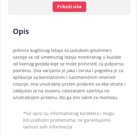
Prikaži više
Opis
Jedinice kugličnog ležaja sa jastukom (plummer)
sastoje se od umetnutog ležaja montiranog u kućište
od livenog gvožđa koje se može pričvrstiti za potpornu
površinu. Ova varijanta je jaka i čvrsta i pogodna je za
aplikacije sa konstantnim i naizmeničnim smerom
rotacije. Ima unutrašnji prsten proširen sa obe strane i
zaključan je na osovinu zatezanjem zavrtnja na
unutrašnjem prstenu, što ga čini lakim za montažu.
*Svi opisi su informativnog karaktera i mogu
biti podložni promenama; ne garantujemo
tačnost svih informacija