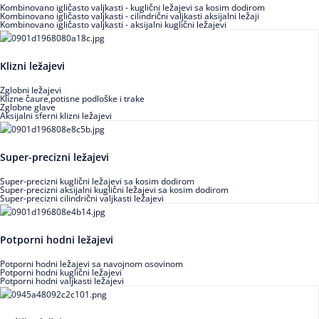
Kombinovano igličasto valjkasti - kuglični ležajevi sa kosim dodirom
Kombinovano igličasto valjkasti - cilindrični valjkasti aksijalni ležaji
Kombinovano igličasto valjkasti - aksijalni kuglični ležajevi
Klizni ležajevi
Zglobni ležajevi
Klizne čaure,potisne podloške i trake
Zglobne glave
Aksijalni sferni klizni ležajevi
Super-precizni ležajevi
Super-precizni kuglični ležajevi sa kosim dodirom
Super-precizni aksijalni kuglični ležajevi sa kosim dodirom
Super-precizni cilindrični valjkasti ležajevi
Potporni hodni ležajevi
Potporni hodni ležajevi sa navojnom osovinom
Potporni hodni kuglični ležajevi
Potporni hodni valjkasti ležajevi