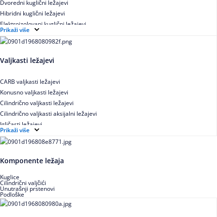
Dvoredni kuglični ležajevi
Hibridni kuglični ležajevi
Elektroizolovani kuglični ležajevi
Prikaži više
Samopodesivi kuglični ležajevi
Aksijalni kuglični ležajevi
Kuglični ležajevi od nerđajućeg čelika
Valjkasti ležajevi
CARB valjkasti ležajevi
Konusno valjkasti ležajevi
Cilindrično valjkasti ležajevi
Cilindrično valjkasti aksijalni ležajevi
Igličasti ležajevi
Prikaži više
Igličasti aksijalni ležajevi
Buričasti ležajevi
Buričasti zaptiveni ležajevi
Komponente ležaja
Buričasti aksijalni ležajevi
Kuglice
Cilindrični valjčići
Unutrašnji prstenovi
Podloške