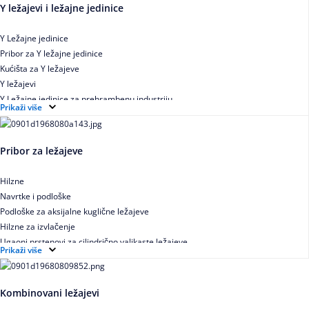
Y ležajevi i ležajne jedinice
Y Ležajne jedinice
Pribor za Y ležajne jedinice
Kućišta za Y ležajeve
Y ležajevi
Y Ležajne jedinice za prehrambenu industriju
Prikaži više
Ležajne jedinice sa valjkastim ležajevima
Pribor za ležajeve
Hilzne
Navrtke i podloške
Podloške za aksijalne kuglične ležajeve
Hilzne za izvlačenje
Ugaoni prstenovi za cilindrično valjkaste ležajeve
Prikaži više
Kombinovani ležajevi