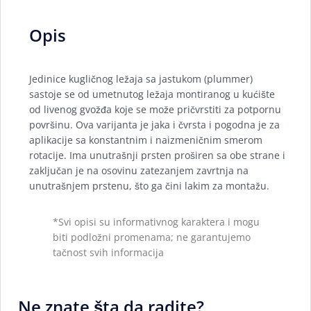
Opis
Jedinice kugličnog ležaja sa jastukom (plummer)
sastoje se od umetnutog ležaja montiranog u kućište
od livenog gvožđa koje se može pričvrstiti za potpornu
površinu. Ova varijanta je jaka i čvrsta i pogodna je za
aplikacije sa konstantnim i naizmeničnim smerom
rotacije. Ima unutrašnji prsten proširen sa obe strane i
zaključan je na osovinu zatezanjem zavrtnja na
unutrašnjem prstenu, što ga čini lakim za montažu.
*Svi opisi su informativnog karaktera i mogu
biti podložni promenama; ne garantujemo
tačnost svih informacija
Ne znate šta da radite?