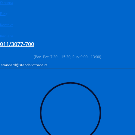
Pređi
Products
O nama
Products
Products
na
search
search
search
Blog
sadržaj
Kontakt
Karijera
011/3077-700
(Pon–Pet: 7:30 – 15:30, Sub: 9:00 - 13:00)
standard@standardtrade.rs