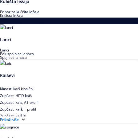
Kućišta ležaja
Pribor za kućišta ležaja
Kućišta ležaja
Proizvodi za prenos snage
Lanci
Lanci
Poluspojnice lanaca
Spojnice lanaca
Kaiševi
Klinasti kaiš klasični
Zupčasti HITD kaiš
Zupčasti kaiš, AT profil
Zupčasti kaiš, T profil
Zupčasti kaiš XL
Prikaži više
Zupčasti STD kaiš
Uskoprofilno klinasto remenje
Uskoprofilno klinasto remenje spojeno