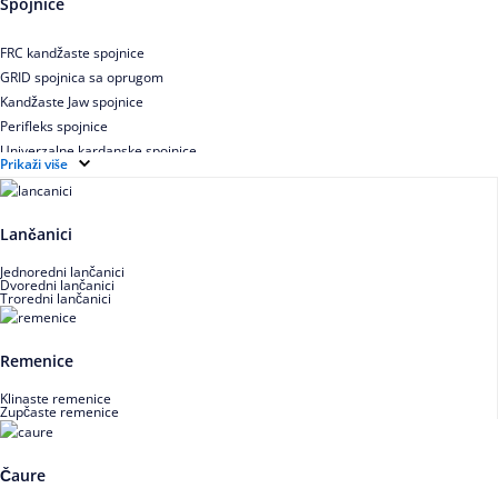
Spojnice
Uskoprofilno klinasto remenje XP extra power
Višekanalno remenje PJ,PK
FRC kandžaste spojnice
GRID spojnica sa oprugom
Kandžaste Jaw spojnice
Perifleks spojnice
Univerzalne kardanske spojnice
Prikaži više
Zupčaste spojnice
Lančanici
Jednoredni lančanici
Dvoredni lančanici
Troredni lančanici
Remenice
Klinaste remenice
Zupčaste remenice
Čaure