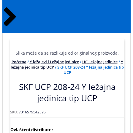
Slika može da se razlikuje od originalnog proizvoda.
Početna
/
Y ležajevi i Ležajne jedinice
/
UC Ležajne Jedinice
/
Y
ležajna jedinica tip UCP
/ SKF UCP 208-24 Y ležajna jedinica tip
UCP
SKF UCP 208-24 Y ležajna
jedinica tip UCP
SKU:
7316579542395
Ovlašćeni distributer