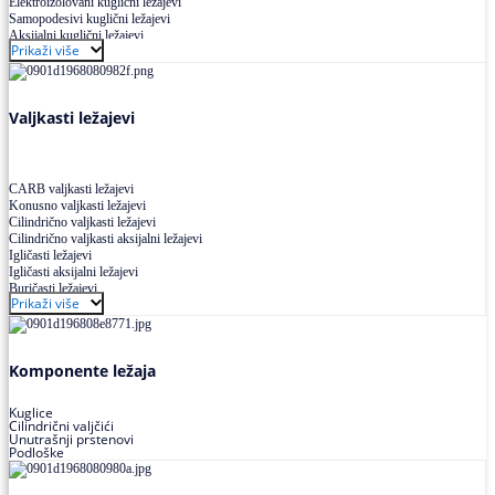
Elektroizolovani kuglični ležajevi
Samopodesivi kuglični ležajevi
Aksijalni kuglični ležajevi
Prikaži više
Kuglični ležajevi od nerđajućeg čelika
Valjkasti ležajevi
CARB valjkasti ležajevi
Konusno valjkasti ležajevi
Cilindrično valjkasti ležajevi
Cilindrično valjkasti aksijalni ležajevi
Igličasti ležajevi
Igličasti aksijalni ležajevi
Buričasti ležajevi
Prikaži više
Buričasti zaptiveni ležajevi
Buričasti aksijalni ležajevi
Komponente ležaja
Kuglice
Cilindrični valjčići
Unutrašnji prstenovi
Podloške