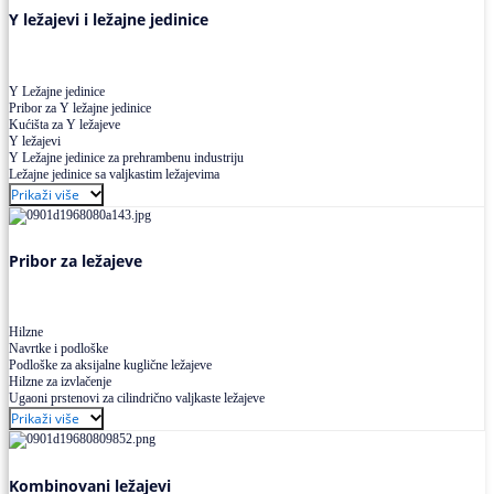
Y ležajevi i ležajne jedinice
Y Ležajne jedinice
Pribor za Y ležajne jedinice
Kućišta za Y ležajeve
Y ležajevi
Y Ležajne jedinice za prehrambenu industriju
Ležajne jedinice sa valjkastim ležajevima
Prikaži više
Pribor za ležajeve
Hilzne
Navrtke i podloške
Podloške za aksijalne kuglične ležajeve
Hilzne za izvlačenje
Ugaoni prstenovi za cilindrično valjkaste ležajeve
Prikaži više
Kombinovani ležajevi