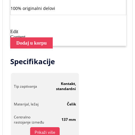
100% originalni delovi
Edit
Content
Dodaj u korpu
Specifikacije
Kontakt,
Tip zaptivanja
standardni
Materijal, ležaj
Čelik
Centralno
137 mm
rastojanje između
Prikaži više