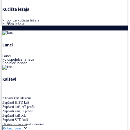
Kućišta ležaja
Pribor za kućišta ležaja
Kućišta ležaja
Proizvodi za prenos snage
Lanci
Lanci
Poluspojnice lanaca
Spojnice lanaca
Kaiševi
Klinasti kaiš klasični
Zupčasti HITD kaiš
Zupčasti kaiš, AT profil
Zupčasti kaiš, T profil
Zupčasti kaiš XL
Zupčasti STD kaiš
Uskoprofilno klinasto remenje
Prikaži više
Uskoprofilno klinasto remenje spojeno