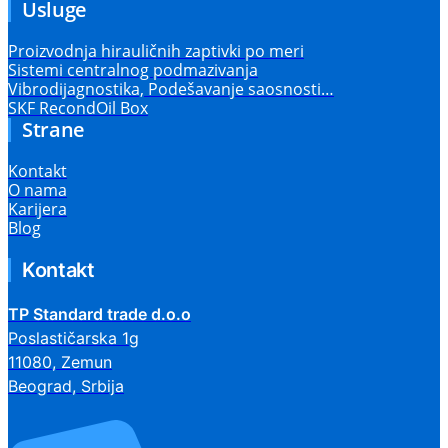
Usluge
Proizvodnja hirauličnih zaptivki po meri
Sistemi centralnog podmazivanja
Vibrodijagnostika, Podešavanje saosnosti…
SKF RecondOil Box
Strane
Kontakt
O nama
Karijera
Blog
Kontakt
TP Standard trade d.o.o
Poslastičarska 1g
11080, Zemun
Beograd, Srbija