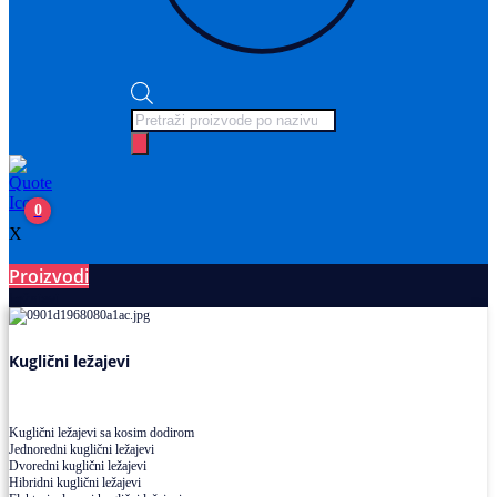
Products
search
0
X
Proizvodi
Ležajevi
Kuglični ležajevi
Kuglični ležajevi sa kosim dodirom
Jednoredni kuglični ležajevi
Dvoredni kuglični ležajevi
Hibridni kuglični ležajevi