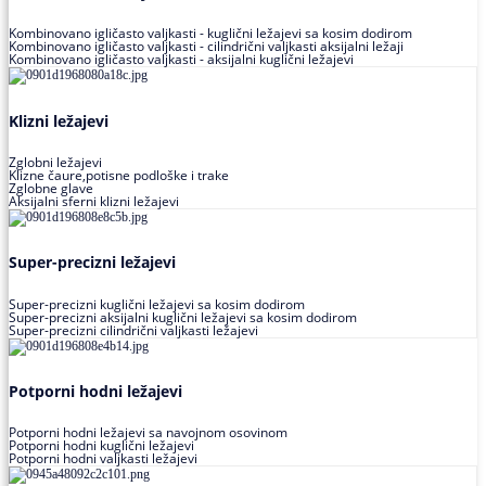
Kombinovano igličasto valjkasti - kuglični ležajevi sa kosim dodirom
Kombinovano igličasto valjkasti - cilindrični valjkasti aksijalni ležaji
Kombinovano igličasto valjkasti - aksijalni kuglični ležajevi
Klizni ležajevi
Zglobni ležajevi
Klizne čaure,potisne podloške i trake
Zglobne glave
Aksijalni sferni klizni ležajevi
Super-precizni ležajevi
Super-precizni kuglični ležajevi sa kosim dodirom
Super-precizni aksijalni kuglični ležajevi sa kosim dodirom
Super-precizni cilindrični valjkasti ležajevi
Potporni hodni ležajevi
Potporni hodni ležajevi sa navojnom osovinom
Potporni hodni kuglični ležajevi
Potporni hodni valjkasti ležajevi