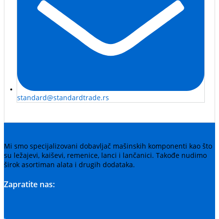
standard@standardtrade.rs
Mi smo specijalizovani dobavljač mašinskih komponenti kao što
su ležajevi, kaiševi, remenice, lanci i lančanici. Takođe nudimo
širok asortiman alata i drugih dodataka.
Zapratite nas: