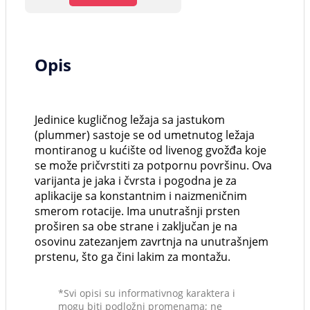
Opis
Jedinice kugličnog ležaja sa jastukom
(plummer) sastoje se od umetnutog ležaja
montiranog u kućište od livenog gvožđa koje
se može pričvrstiti za potpornu površinu. Ova
varijanta je jaka i čvrsta i pogodna je za
aplikacije sa konstantnim i naizmeničnim
smerom rotacije. Ima unutrašnji prsten
proširen sa obe strane i zaključan je na
osovinu zatezanjem zavrtnja na unutrašnjem
prstenu, što ga čini lakim za montažu.
*Svi opisi su informativnog karaktera i
mogu biti podložni promenama; ne