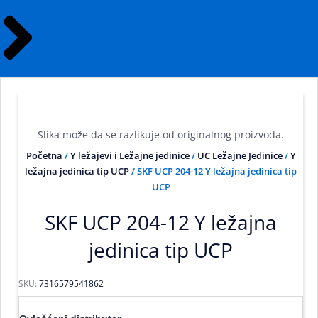
Slika može da se razlikuje od originalnog proizvoda.
Početna
/
Y ležajevi i Ležajne jedinice
/
UC Ležajne Jedinice
/
Y
ležajna jedinica tip UCP
/ SKF UCP 204-12 Y ležajna jedinica tip
UCP
SKF UCP 204-12 Y ležajna
jedinica tip UCP
SKU:
7316579541862