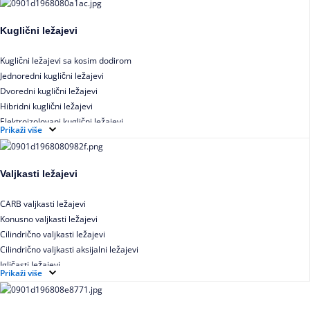
Kuglični ležajevi
Kuglični ležajevi sa kosim dodirom
Jednoredni kuglični ležajevi
Dvoredni kuglični ležajevi
Hibridni kuglični ležajevi
Elektroizolovani kuglični ležajevi
Prikaži više
Samopodesivi kuglični ležajevi
Aksijalni kuglični ležajevi
Kuglični ležajevi od nerđajućeg čelika
Valjkasti ležajevi
CARB valjkasti ležajevi
Konusno valjkasti ležajevi
Cilindrično valjkasti ležajevi
Cilindrično valjkasti aksijalni ležajevi
Igličasti ležajevi
Prikaži više
Igličasti aksijalni ležajevi
Buričasti ležajevi