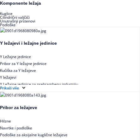
Buričasti zaptiveni ležajevi
Komponente ležaja
Buričasti aksijalni ležajevi
Kuglice
Cilindrični valjčići
Unutrašnji prstenovi
Podloške
Y ležajevi i ležajne jedinice
Y Ležajne jedinice
Pribor za Y ležajne jedinice
Kućišta za Y ležajeve
Y ležajevi
Y Ležajne jedinice za prehrambenu industriju
Prikaži više
Ležajne jedinice sa valjkastim ležajevima
Pribor za ležajeve
Hilzne
Navrtke i podloške
Podloške za aksijalne kuglične ležajeve