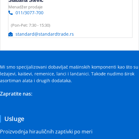
Slađana Stević
Menadžer prodaje
011/3077-700
(Pon-Pet: 7:30 - 15:30)
standard@standardtrade.rs
Mi smo specijalizovani dobavljač mašinskih komponenti kao što su
ležajevi, kaiševi, remenice, lanci i lančanici. Takođe nudimo širok
asortiman alata i drugih dodataka.
Zapratite nas:
Usluge
Proizvodnja hirauličnih zaptivki po meri