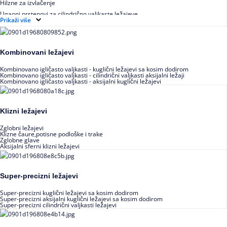
Hilzne za izvlačenje
Ugaoni prstenovi za cilindrično valjkaste ležajeve
Prikaži više
Kombinovani ležajevi
Kombinovano igličasto valjkasti - kuglični ležajevi sa kosim dodirom
Kombinovano igličasto valjkasti - cilindrični valjkasti aksijalni ležaji
Kombinovano igličasto valjkasti - aksijalni kuglični ležajevi
Klizni ležajevi
Zglobni ležajevi
Klizne čaure,potisne podloške i trake
Zglobne glave
Aksijalni sferni klizni ležajevi
Super-precizni ležajevi
Super-precizni kuglični ležajevi sa kosim dodirom
Super-precizni aksijalni kuglični ležajevi sa kosim dodirom
Super-precizni cilindrični valjkasti ležajevi