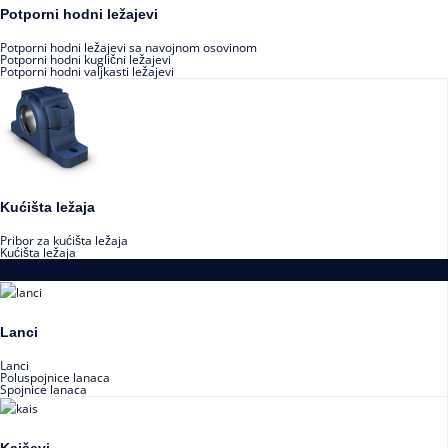
Potporni hodni ležajevi
Potporni hodni ležajevi sa navojnom osovinom
Potporni hodni kuglični ležajevi
Potporni hodni valjkasti ležajevi
Kućišta ležaja
Pribor za kućišta ležaja
Kućišta ležaja
Proizvodi za prenos snage
Lanci
Lanci
Poluspojnice lanaca
Spojnice lanaca
Kaiševi