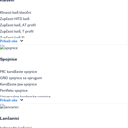
Klinasti kaiš klasični
Zupčasti HITD kaiš
Zupčasti kaiš, AT profil
Zupčasti kaiš, T profil
Zupčasti kaiš XL
Prikaži više
Zupčasti STD kaiš
Uskoprofilno klinasto remenje
Uskoprofilno klinasto remenje spojeno
Spojnice
Uskoprofilno klinasto remenje XP extra power
Višekanalno remenje PJ,PK
FRC kandžaste spojnice
GRID spojnica sa oprugom
Kandžaste Jaw spojnice
Perifleks spojnice
Univerzalne kardanske spojnice
Prikaži više
Zupčaste spojnice
Lančanici
Jednoredni lančanici