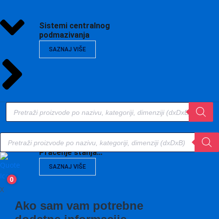
Sistemi centralnog
podmazivanja
SAZNAJ VIŠE
Products
search
Products
search
Vibrodijagnostika,
Praćenje stanja…
SAZNAJ VIŠE
0
X
Ako sam vam potrebne