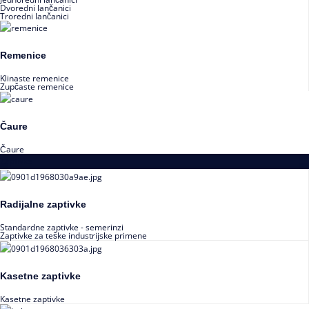
Dvoredni lančanici
Troredni lančanici
Remenice
Klinaste remenice
Zupčaste remenice
Čaure
Čaure
Zaptivke
Radijalne zaptivke
Standardne zaptivke - semerinzi
Zaptivke za teške industrijske primene
Kasetne zaptivke
Kasetne zaptivke