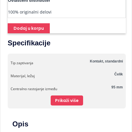
Ovlašćeni distributer
100% originalni delovi
Dodaj u korpu
Specifikacije
Kontakt, standardni
Tip zaptivanja
Čelik
Materijal, ležaj
95 mm
Centralno rastojanje između
Prikaži više
Opis